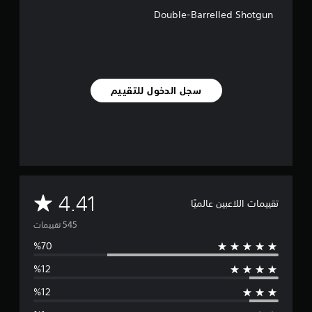
5
Double-Barrelled Shotgun
4
5
م
ن
ا
ل
سجل الدخول للتقييم
ت
ق
ي
ي
م
ا
ت
م
4.41
تقييمات اللاعبين عالميًا
ت
و
س
ط