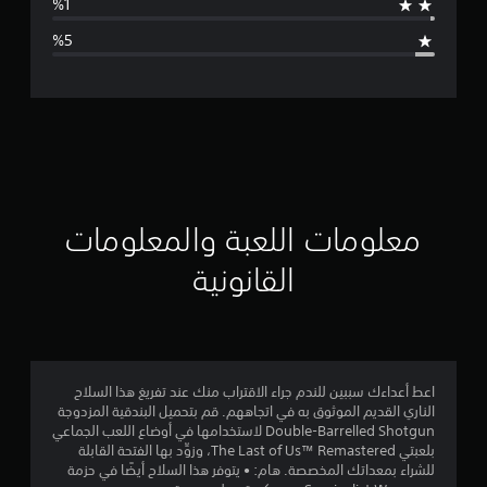
ا
ل
ت
ق
ي
ي
معلومات اللعبة والمعلومات
م
القانونية
4
.
4
اعط أعداءك سببين للندم جراء الاقتراب منك عند تفريغ هذا السلاح
الناري القديم الموثوق به في اتجاههم. قم بتحميل البندقية المزدوجة
1
Double-Barrelled Shotgun لاستخدامها في أوضاع اللعب الجماعي
بلعبتي The Last of Us™ Remastered، وزوِّد بها الفتحة القابلة
ن
للشراء بمعداتك المخصصة. هام: • يتوفر هذا السلاح أيضًا في حزمة