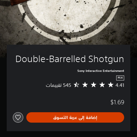
Double-Barrelled Shotgun
Sony Interactive Entertainment
PS4
4.41
م
ت
و
$1.69
س
ط
ا
إضافة إلى عربة التسوق
ل
ت
ق
ي