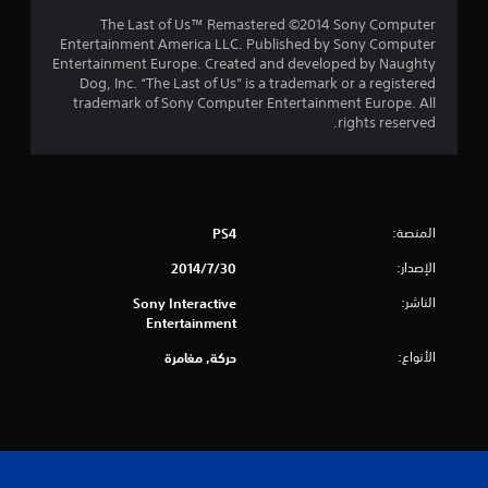
إ
The Last of Us™ Remastered ©2014 Sony Computer
Entertainment America LLC. Published by Sony Computer
ج
Entertainment Europe. Created and developed by Naughty
Dog, Inc. “The Last of Us” is a trademark or a registered
م
trademark of Sony Computer Entertainment Europe. All
rights reserved.
ا
ل
ي
المنصة:
PS4
5
الإصدار:
30‏/7‏/2014
4
الناشر:
Sony Interactive
Entertainment
5
الأنواع:
حركة, مغامرة
م
ن
ا