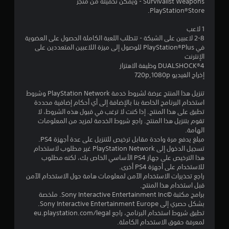
Survivalist Weapons - ويمكن تحميله من متجر
ج
PlayStation®Store.
و
1 لاعب
2-8 لاعبين على الشبكة - تتطلب اللعبة الكاملة الحصول على العضوية
م
في PlayStation®Plus للوصول إلى ميزة اللاعبين المتعددين على
الإنترنت
م
DUALSHOCK‎®4 وظيفة الاهتزاز
إخراج الفيديو 720p,1080p
ن
تنزيل هذا المنتج عرضة لشروط خدمة PlayStation Network وشروط
5
استخدام البرنامج الخاصة بنا بالإضافة إلى أي أحكام إضافية محددة
تطبق على هذا المنتج. إذا كنت لا ترغب في قبول هذه الشروط، لا
ن
تقوم بتنزيل هذا المنتج. راجع شروط الخدمة لمزيد من المعلومات
الهامة.
مبلغ يدفع مرة واحدة مقابل ترخيص للتنزيل على عدة أجهزة PS4.
ج
تسجيل الدخول إلى PlayStation Network غير مطلوب لاستخدام
هذا الترخيص على جهاز PS4 الأساسي الخاص بك، لكنه مطلوب
و
للاستخدام على أجهزة PS4 أخرى.
راجع تحذيرات الاستخدام الآمن لمعلومات هامة حول الاستخدام الآمن
م
قبل استخدام هذا المنتج.
برامج مكتبة ©Sony Interactive Entertainment Inc. ملخصة
م
بشكل حصري إلى Sony Interactive Entertainment Europe.
تطبق شروط استخدام البرنامج، راجع eu.playstation.com/legal
ن
لمعرفة حقوق الاستخدام الكاملة.