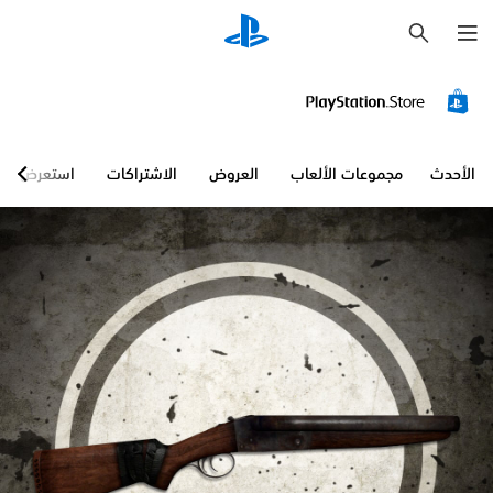
ب
ح
ث
الأحدث
مجموعات الألعاب
العروض
الاشتراكات
استعرض