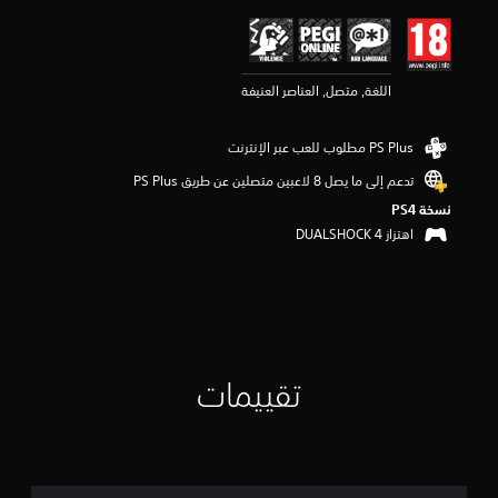
ي
م
4
.
اللغة, متصل, العناصر العنيفة
4
1
ن
ج
و
تدعم إلى ما يصل 8 لاعبين متصلين عن طريق PS Plus‏
م
نسخة PS4‏
م
ن
اهتزاز DUALSHOCK 4‏
5
ن
ج
و
م
م
ن
تقييمات
إ
ج
م
ا
ل
ي