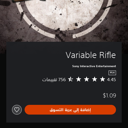
Variable Rifle
Sony Interactive Entertainment
PS4
4.45
م
ت
و
$1.09
س
ط
ا
إضافة إلى عربة التسوق
ل
ت
ق
ي