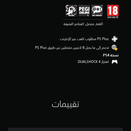
ي
م
4
.
اللغة, متصل, العناصر العنيفة
4
5
ن
ج
و
تدعم إلى ما يصل 8 لاعبين متصلين عن طريق PS Plus‏
م
نسخة PS4‏
م
ن
اهتزاز DUALSHOCK 4‏
5
ن
ج
و
م
م
ن
تقييمات
إ
ج
م
ا
ل
ي