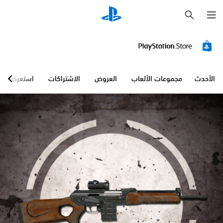
ب
ح
ث
الأحدث
مجموعات الألعاب
العروض
الاشتراكات
استعرض