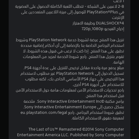
1 لاعب
ج
2-8 لاعبين على الشبكة - تتطلب اللعبة الكاملة الحصول على العضوية
في PlayStation®Plus للوصول إلى ميزة اللاعبين المتعددين على
و
الإنترنت
DUALSHOCK‎®4 وظيفة الاهتزاز
م
إخراج الفيديو 720p,1080p
م
تنزيل هذا المنتج عرضة لشروط خدمة PlayStation Network وشروط
استخدام البرنامج الخاصة بنا بالإضافة إلى أي أحكام إضافية محددة
ن
تطبق على هذا المنتج. إذا كنت لا ترغب في قبول هذه الشروط، لا
تقوم بتنزيل هذا المنتج. راجع شروط الخدمة لمزيد من المعلومات
5
الهامة.
مبلغ يدفع مرة واحدة مقابل ترخيص للتنزيل على عدة أجهزة PS4.
ن
تسجيل الدخول إلى PlayStation Network غير مطلوب لاستخدام
هذا الترخيص على جهاز PS4 الأساسي الخاص بك، لكنه مطلوب
للاستخدام على أجهزة PS4 أخرى.
ج
راجع تحذيرات الاستخدام الآمن لمعلومات هامة حول الاستخدام الآمن
قبل استخدام هذا المنتج.
و
برامج مكتبة ©Sony Interactive Entertainment Inc. ملخصة
بشكل حصري إلى Sony Interactive Entertainment Europe.
م
تطبق شروط استخدام البرنامج، راجع eu.playstation.com/legal
لمعرفة حقوق الاستخدام الكاملة.
م
The Last of Us™ Remastered ©2014 Sony Computer
ن
Entertainment America LLC. Published by Sony Computer