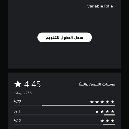
7
Variable Rifle
5
6
م
ن
ا
ل
سجل الدخول للتقييم
ت
ق
ي
ي
م
ا
ت
م
4.45
تقييمات اللاعبين عالميًا
ت
و
س
ط