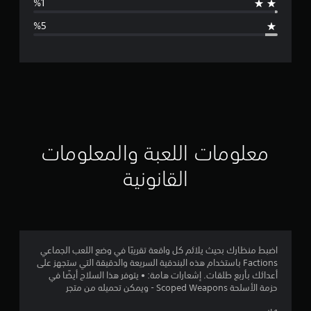
ا
ل
ت
ق
ي
ي
معلومات اللعبة والمعلومات
م
القانونية
4
.
4
اضبط منظارك بحيث يلائم كل واقعة تقريبًا في وضع اللعب الجماعي
Factions باستخدام هذه البندقية السريعة والدقيقة التي ستجهز على
5
أعدائك بأربع طلقات. إشعارات هامة: • يتوفر هذا السلاح أيضًا في
حزمة الأسلحة Scoped Weapons - ويمكن تحميله من متجر
ن