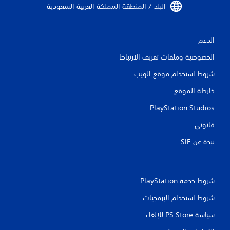
ل
البلد / المنطقة المملكة العربية السعودية‏
ت
الدعم
ق
الخصوصية وملفات تعريف الارتباط
ي
شروط استخدام موقع الويب
ي
خارطة الموقع
م
PlayStation Studios
ا
قانوني
ت
نبذة عن SIE‏
شروط خدمة PlayStation‏
شروط استخدام البرمجيات
سياسة PS Store للإلغاء