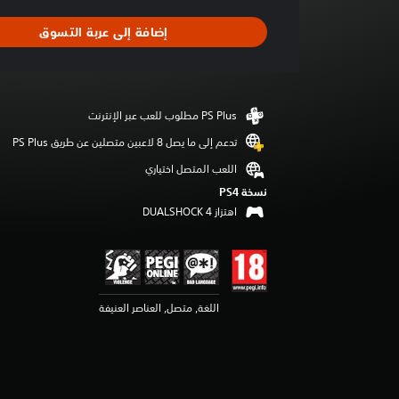
ط
ا
إضافة إلى عربة التسوق
ل
ت
ق
ي
ي
م
4
تدعم إلى ما يصل 8 لاعبين متصلين عن طريق PS Plus‏
.
اللعب المتصل اختياري
5
3
نسخة PS4‏
ن
اهتزاز DUALSHOCK 4‏
ج
و
م
م
ن
اللغة, متصل, العناصر العنيفة
5
ن
ج
و
م
م