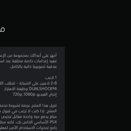
مع
تنفيذ إعدامات خاصة مختلفة عند استخ
بندقية تصويبية ذاتية بالكامل.
1 لاعب
2-8 لاعبين على الشبكة - تتطلب اللعبة الكاملة الحصول على العضوية في PlayStation®Plus للوصول إلى ميزة اللاعبين المتعددين على الإنترنت
DUALSHOCK‎®4 وظيفة الاهتزاز
إخراج الفيديو 720p,1080p
المنتج. إذا كنت لا ترغب في قبول ه
PS4 الأساسي الخاص بك، لكنه مطلوب للاستخدام على أجهزة PS4 أخرى.
راجع تحذيرات الاستخدام الآمن لمعل