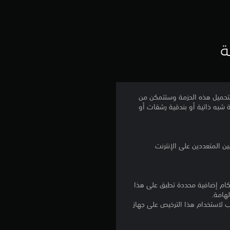
ت
ق
ي
ة
ي
م
وعة من الإعدامات الخاصة لوضع اللعب الجماعي Factions في لعبة The Last of Us™‎. قم بتحميل هذه الحزمة وستتمكن من
ة شبه ذاتية أو بندقية رشقات أو
4
.
5
3
نا بالإضافة إلى أي أحكام إضافية محددة تطبق على هذا
ن
لهامة.
للتنزيل على عدة أجهزة PS4. تسجيل الدخول إلى PlayStation Network غير مطلوب لاستخدام هذا الترخيص على جهاز
ج