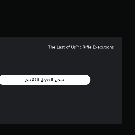
ن
إ
ج
م
ا
ل
ي
3
The Last of Us™: Rifle Executions
3
9
م
ن
ا
ل
سجل الدخول للتقييم
ت
ق
ي
ي
م
ا
ت