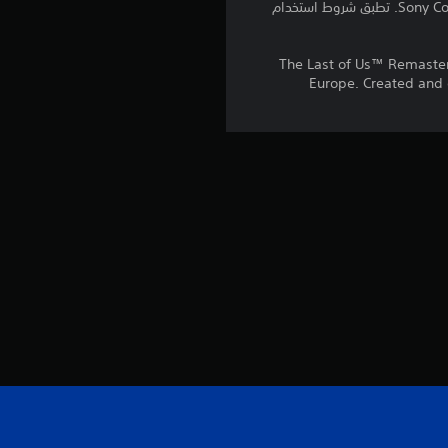
برامج مكتبة ©Sony Computer Entertainment Inc. ملخصة بشكل حصري إلى Sony Computer Entertainment Europe. تطبق شروط استخدام
و
م
The Last of Us™ Remaste
Europe. Created and 
م
ن
5
ن
ج
و
م
م
ن