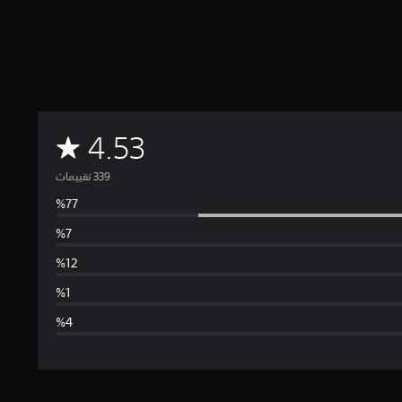
م
4.53
ت
و
س
ط
ا
ل