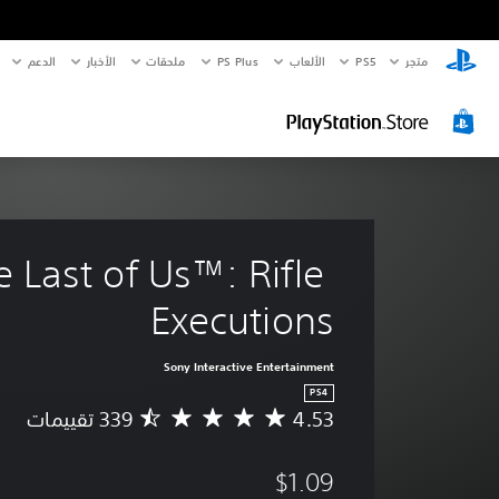
متجر
PS5‏
الألعاب
PS Plus
ملحقات
الأخبار
الدعم
 Last of Us™: Rifle 
Executions
Sony Interactive Entertainment
PS4
4.53
م
ت
و
$1.09
س