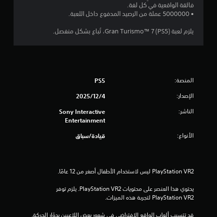
ي
ط
فائقة الواقعية في كل لفة.
ت
م
و
• 5000000 عملة من الرصيد المدفوع داخل اللعبة.
ك
ا
ق
ن
ل
يلزم لعبة Gran Turismo™ 7 (PS5)، تُباع بشكل منفصل.
ك
ا
ي
ل
ل
ع
ل
ي
ب
ع
ا
ب
م
ل
المنصة:
PS5
ة
ل
ل
الإصدار:
4‏/12‏/2025
ع
ا
ل
ب
ت
الناشر:
Sony Interactive
ة
ت
د
Entertainment
ب
ر
د
ب
الأنواع:
قيادة/سباق
و
ع
ن
ل
ا
ى
ل
ك
ح
ي
ا
ف
يحتوي هذا العنصر على محتويات PlayStation VR2. يلزم توفر 
ج
ي
PlayStation VR2 لتجربة هذه الميزات.
ة
ة
إ
ا
قد تتسبب ألعاب الواقع الافتراضي في شعور بعض اللاعبين بدوّار الحركة.