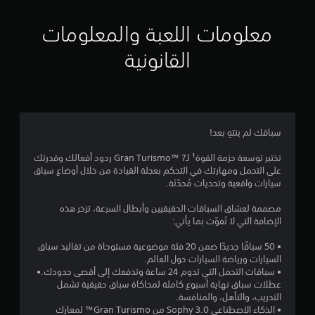
ب
ن
ج
د
ك
معلومات اللعبة والمعلومات
ا
و
م
ل
ن
القانونية
و
ع
ا
ص
ن
و
ا
ل
ل
ص
إ
ر
ي
ل
ا
ى
سباقك لم ينتهِ بعد!
2
ل
ب
ي
ت
تختبر توسعة حزمة القوة¹ لـGran Turismo™ 7 ردود أفعالك وقدرتك
6
ئ
على التحمل ومهارتك في التحكم بعجلة القيادة من خلال أوضاع سباق
ح
ة
سيارات واقعية وتحديات مُحدّثة.
ك
ل
0
م
ا
مصممة لعشاق السباقات الحقيقيين وأبطال السرعة، تزخر هذه
ا
ع
الإضافة التي لا تُفوّت بما يأتي:
م
ل
و
ل
ا
• 50 سباقًا جديدًا ضمن 20 فئة موضوعية مستوحاة من تقاليد سباق
ن
م
ق
السيارات ورياضة السيارات حول العالم.
س
ب
• سباقات التحمل التي تدوم 24 ساعة وتدفعك إلى أقصى حدودك.•
ا
ل
ي
عطلات سباق نهاية أسبوع كاملة لمحاكاة سباق حقيقية تشمل
ه
التدريب، والتأهل، والمنافسة.
ة
ل
ا
• الذكاء الاصطناعي Sophy 3.0 من Gran Turismo™ لمعارك