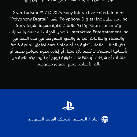
ي
ي
ة
م
Gran Turismo™ 7 © 2025 Sony Interactive Entertainment
.
ك
ن
Inc. من تطوير Polyphony Digital Inc. شعار "Polyphony Digital"
ك
و"Gran Turismo" و"GT" علامات تجارية مسجلة لشركة Sony
ي
إ
Interactive Entertainment Inc. تتضمن الجهات المصنعة والسيارات
م
ي
والأسماء والعلامات التجارية والصور المعروضة في هذه اللعبة في
ك
ق
بعض الحالات علامات تجارية و/ أو مواد خاضعة لحقوق الملكية خاصة
ن
ا
بأصحابها المعنيين. لا يُقصد بأي تمثيل أو إعادة تصوير لمواقع حقيقة أو
ل
ف
ا
منشآت أو شركات أو منظمات حقيقية ترويج أو تأييد لهذه اللعبة من
ع
ل
ب
تلك الأطراف. جميع الحقوق محفوظة.
ل
ه
ع
ا
ب
ب
ة
د
م
و
ؤ
ن
ق
ا
تً
ا
ه
ف
ت
البلد / المنطقة المملكة العربية السعودية‏
ي
ز
أ
ا
ي