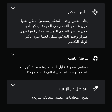
ك
ة
ت
ب
و
ف
ح
ر
ي
ك
عناصر التحكم
.
أ
م
م
ي
ف
إعادة تعيين وحدة التحكم (متقدم), يمكن لعبها
و
م
ي
بدون عناصر التحكم في الحركة, يمكن لعبها
ق
ا
بدون عناصر التحكم اللمسية, يمكن لعبها بدون
ت
ن
ل
اهتزاز وحدة التحكم, يمكن لعبها بدون تأثير
.
ح
الزناد التكيفي
5
ر
ك
و
ة
ن
ض
.
طريقة اللعب
ع
ج
ا
مستوى صعوبة قابل للضبط (متقدم), تذكيرات
ي
ل
و
التحكم, وضع التمرين, إيقاف اللعبة مؤقتًا
م
ت
ك
م
م
ن
ر
ل
التواصل عبر الإنترنت
م
ي
ع
ن
نسخ المحادثات النصية, محادثة سريعة
ب
ن
ي
ه
م
إ
ا
ك