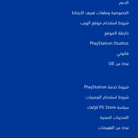
ز
الدعم
و
و
ق
ح
الخصوصية وملفات تعريف الارتباط
ت
د
ف
شروط استخدام موقع الويب
ة
ي
أ
ا
خارطة الموقع
ث
ل
ن
PlayStation Studios
ت
ا
ح
ء
قانوني
ك
ط
م
نبذة عن SIE‏
ر
ي
ي
ق
م
ك
ة
ن
ا
شروط خدمة PlayStation‏
ل
ك
شروط استخدام البرمجيات
ل
ل
ع
ع
سياسة PS Store للإلغاء
ب
ب
ا
أ
التحذيرات الصحية
ل
و
ل
ا
نبذة عن التقييمات
ل
ع
ب
ف