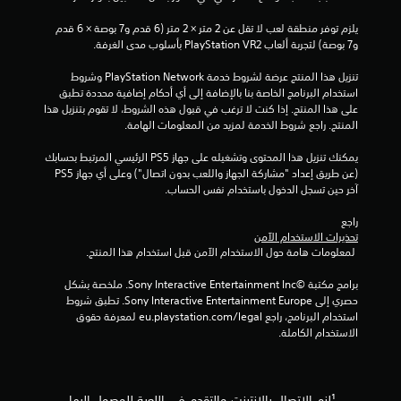
ل
ل
ى
ل
يلزم توفر منطقة لعب لا تقل عن 2 متر × 2 متر (6 قدم و7 بوصة × 6 قدم 
ا
ع
و7 بوصة) لتجربة ألعاب PlayStation VR2 بأسلوب مدى الغرفة.
س
ب
ت
.
تنزيل هذا المنتج عرضة لشروط خدمة PlayStation Network وشروط 
خ
استخدام البرنامج الخاصة بنا بالإضافة إلى أي أحكام إضافية محددة تطبق 
د
على هذا المنتج. إذا كنت لا ترغب في قبول هذه الشروط، لا تقوم بتنزيل هذا 
ا
إ
المنتج. راجع شروط الخدمة لمزيد من المعلومات الهامة.
م
ي
ع
ق
يمكنك تنزيل هذا المحتوى وتشغيله على جهاز PS5 الرئيسي المرتبط بحسابك 
ن
ا
(عن طريق إعداد "مشاركة الجهاز واللعب بدون اتصال") وعلى أي جهاز PS5 
ا
ف
آخر حين تسجل الدخول باستخدام نفس الحساب.
ص
ا
ر
راجع 
ل
ا
تحذيرات الاستخدام الآمن
ل
ل
 لمعلومات هامة حول الاستخدام الآمن قبل استخدام هذا المنتج.
ع
ت
ح
ب
برامج مكتبة ©Sony Interactive Entertainment Inc. ملخصة بشكل 
ك
ة
حصري إلى Sony Interactive Entertainment Europe. تطبق شروط 
م
م
استخدام البرنامج، راجع eu.playstation.com/legal لمعرفة حقوق 
ا
ؤ
الاستخدام الكاملة.
ل
ق
ل
تً
م
ا
س
¹لزم الاتصال بالإنترنت والتقدم في اللعبة للوصول إليها.