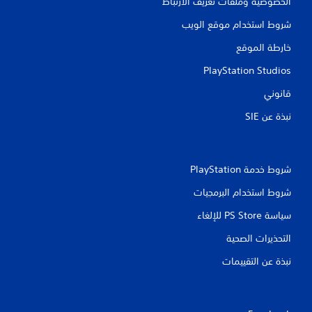
الخصوصية وملفات تعريف الارتباط
ا
م
ل
ف
شروط استخدام موقع الويب
ل
ي
ا
ع
خارطة الموقع
ب
ل
ل
ة
PlayStation Studios
ب
ع
ب
د
قانوني
و
ة
نبذة عن SIE‏
ف
ن
ت
ي
أ
ش
غ
ي
ي
و
شروط خدمة PlayStation‏
ق
ل
شروط استخدام البرمجيات
ا
ت
.
ه
سياسة PS Store للإلغاء
ت
ز
التحذيرات الصحية
ت
ا
ذ
ز
نبذة عن التقييمات
ك
و
ي
ح
د
ر
ة
ا