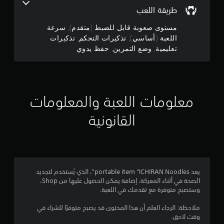
ا
م
ن
ا
طريقة اللعب
ل
م
ن
س
ج
أ
ي
م
ة
مستوى صعوبة قابل للضبط (متقدم), سرعة
ه
م
ا
ة
إ
د
اللعبة (أساسي), تذكيرات التحكم, تذكيرات
م
ع
ل
ا
تعليمية, وضع التمرين, حفظ يدوي
ن
ا
ح
ى
ف
ل
د
ا
ا
إ
أ
د
س
ل
ة
ص
ت
ت
ج
،
و
خ
ف
ا
أ
معلومات اللعبة والمعلومات
د
ا
م
و
ت
ا
ع
ف
م
القانونية
م
ل
ق
ن
ا
ع
ي
ح
ط
ن
ة
و
ع
ل
ا
م
ل
ن
ص
ق
د
ك
ي
ر
ا
.
م
ا
ب
يعد portable item "ICHIRAN Noodles"، الذي يُستخدم لتجديد
ا
3
ل
ل
الصحة في أثناء المعركة، إضافة يمكن الحصول عليها من Shop،
ت
ت
ب
وستصبح متوفرة مع تقدمك في اللعبة.
ن
ح
5
ي
ف
ك
ئ
ملاحظة: الرجاء العلم أن هذا المحتوى قد يصبح متوفرًا للشراء في
ذ
م
7
ة
وقت لاحق.
إ