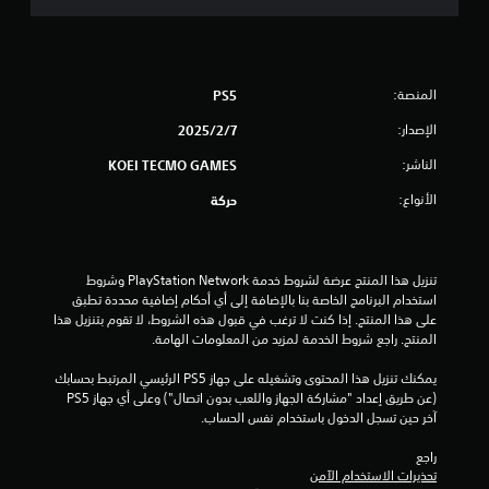
ا
ا
ج
ل
ل
م
ر
ل
ل
ا
م
ع
ن
ء
س
ب
المنصة:
ا
PS5
ي
ة
ا
ت
ة
.
الإصدار:
7‏/2‏/2025
م
.
ل
ع
الناشر:
KOEI TECMO GAMES
ي
ت
ي
ن
الأنواع:
حركة
م
ة
ق
.
ك
ن
ي
ل
تنزيل هذا المنتج عرضة لشروط خدمة PlayStation Network وشروط 
ت
ع
استخدام البرنامج الخاصة بنا بالإضافة إلى أي أحكام إضافية محددة تطبق 
ذ
ي
على هذا المنتج. إذا كنت لا ترغب في قبول هذه الشروط، لا تقوم بتنزيل هذا 
ب
ك
المنتج. راجع شروط الخدمة لمزيد من المعلومات الهامة.
ه
م
ي
ا
ر
يمكنك تنزيل هذا المحتوى وتشغيله على جهاز PS5 الرئيسي المرتبط بحسابك 
ب
ا
ا
(عن طريق إعداد "مشاركة الجهاز واللعب بدون اتصال") وعلى أي جهاز PS5 
د
ت
آخر حين تسجل الدخول باستخدام نفس الحساب.
ت
و
ا
ن
راجع 
ل
ا
تحذيرات الاستخدام الآمن
ت