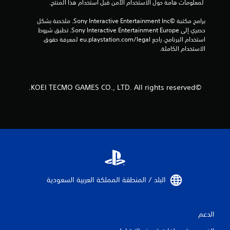
 لمعلومات هامة حول الاستخدام الآمن قبل استخدام هذا المنتج.
ه
ح
ت
ك
برامج مكتبة ©Sony Interactive Entertainment Inc. ملخصة بشكل 
ز
م
حصري إلى Sony Interactive Entertainment Europe. تطبق شروط 
ا
استخدام البرنامج، راجع eu.playstation.com/legal لمعرفة حقوق 
ي
ز
الاستخدام الكاملة.
م
و
ك
ح
ن
د
ك
ة
م
©KOEI TECMO GAMES CO., LTD. All rights reserved.
ر
ا
ا
ل
ج
ت
ع
ح
ة
ك
ع
م
ن
ي
ا
م
ص
ك
ر
البلد / المنطقة المملكة العربية السعودية‏
ن
ا
ل
ك
ل
ت
الدعم
ع
ح
ك
ب