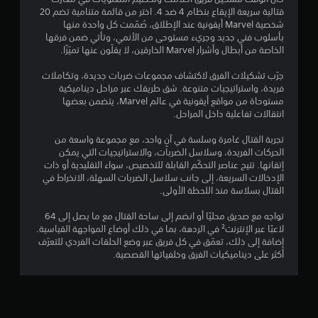
تً
ي
خ
قتالية سريعة الإيقاع بنظام 4 ضد 4. اختر من قائمة متنامية تضم 20
ا
د
شخصية Marvel أيقونية عند الإطلاق، صُمّمت كل واحدة منها
ف
ي
ا
بأسلوب فني جديد وجريء مستوحى من الأنمي، وتأتي ضمن فرقها
ي
م
الخاصة من أبطال وأشرار Marvel الخارقين، لا يقلّون عنها تميّزًا.
أ
م
ع
ي
ن
جرّب تشكيلات الفرق لاكتشاف مجموعات ضربات جديدة، وتكاملات
و
ا
ا
فريدة، واستراتيجيات متنوعة. شق طريقك عبر مراحل ديناميكية
ق
ص
مستوحاة من مواقع أيقونية في عالم Marvel، يتضمن بعضها
ت
ت
ر
انتقالات تفاعلية داخل المراحل.
ف
ا
ي
ل
تجربة القتال غامرة وسلسة في آنٍ واحد، مع مجموعة واسعة من
أ
ت
الحركات الفريدة، وسلاسل الضربات، والاستراتيجيات التي يمكن
ث
ح
إتقانها. تتيح عناصر التحكّم القابلة للتخصيص، سواء التقليدية أو ذات
ن
ك
الإدخالات السريعة، إلى جانب سلاسل الضربات السهلة، الانخراط في
ا
م
القتال بسلاسة منذ اللحظة الأولى.
ء
ا
ط
ل
تواجه مع صديق محليًا أو انضم إلى ساحة القتال مع ما يصل إلى 64
ر
ل
لاعبًا عبر الإنترنت² في الردهة، بما في ذلك أوضاع المواجهة القياسية.
ي
م
إضافة إلى ذلك، تعمّق في كل فريق عبر وضع الحلقات الفردي للتعرّف
ق
س
أكثر على ديناميكيات الفرق وخلفياتها القصصية.
ة
ي
ا
ة
ل
.
ل
ع