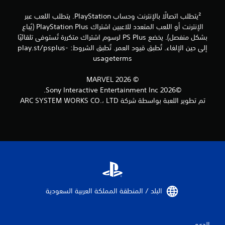
ت
²يتطلب اتصالًا بالإنترنت وحساب PlayStation. يتطلب اللعب عبر
ش
الإنترنت أو اللعب المتعدد للاعبين اشتراك PlayStation Plus (يُباع
غ
ي
بشكل منفصل). يخضع PS Plus لرسوم اشتراك متكررة تُستوفى تلقائيًا
ل
إلى حين الإلغاء. تُطبق قيود العمر. تُطبق الشروط: play.st/psplus-
ا
usageterms
ه
ت
© 2026 MARVEL
ز
©2026 Sony Interactive Entertainment Inc.
ا
ز
تم تطوير اللعبة بواسطة شركة ARC SYSTEM WORKS CO.، LTD
و
ح
د
ة
ا
ل
ت
ح
ك
م
البلد / المنطقة المملكة العربية السعودية‏
/
ا
ل
الدعم