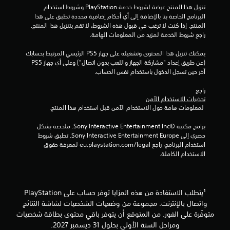
ل
تنزيل هذا المنتج عرضة لشروط خدمة‫ PlayStation وشروط استخدام 
ا
ل
البرنامج الخاصة بنا بالإضافة إلى أي أحكام إضافية محددة تطبق على هذا 
ل
ع
المنتج. إذا كنت لا ترغب في قبول هذه الشروط، لا تقم بتنزيل هذا المنتج. 
ت
ب
راجع شروط الخدمة لمزيد من المعلومات الهامة.
ح
غ
ك
ي
يمكنك تنزيل هذا المحتوى وتشغيله على جهاز PS5 الرئيسي المرتبط بحسابك 
ر
م
(عن طريق إعداد "مشاركة الجهاز واللعب بدون اتصال") وعلى أي جهاز PS5 
ا
آخر حين تسجل الدخول باستخدام نفس الحساب.
ي
ل
م
م
راجع 
ك
ت
تحذيرات الاستخدام الآمن
ن
ص
 لمعلومات هامة حول الاستخدام الآمن قبل استخدام هذا المنتج.
ك
ل
ل
ف
برامج مكتبة ©Sony Interactive Entertainment Inc. ملخصة بشكل 
ع
ق
حصري إلى Sony Interactive Entertainment Europe. تطبق شروط 
ب
ط
استخدام البرنامج، راجع eu.playstation.com/legal لمعرفة حقوق 
ا
)
الاستخدام الكاملة.
ل
.
ل
ع
ب
¹يتطلب الاستفادة من هذه المزايا توفر حساب على PlayStation
ة
ب
واتصال بالإنترنت. مجموعة من وضعيات الشخصيات لشاشة النتائج
د
متوفّرة على الفور. من المتوقع أن يتوفر باقي محتوى بطاقة شخصيات
و
ومراحل السنة الأولى بحلول 31 ديسمبر 2027.
ن