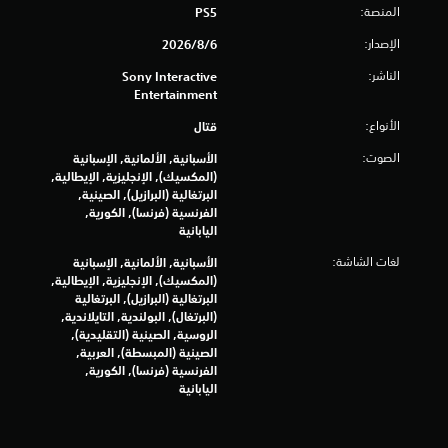
ي
ب
المنصة:
PS5
أ
م
و
الإصدار:
ك
6‏/8‏/2026
ا
ن
الناشر:
Sony Interactive
ل
ل
Entertainment
ف
ع
ي
ب
الأنواع:
قتال
د
ه
ي
الصوت:
الأسبانية, الألمانية, الإسبانية
ا
و
(المكسيك), الإنجليزية, الإيطالية,
ب
ه
البرتغالية (البرازيل), الصينية,
ا
د
الفرنسية (فرنسا), الكورية,
ت
و
اليابانية
ا
ن
ل
لغات الشاشة:
الأسبانية, الألمانية, الإسبانية
ا
س
(المكسيك), الإنجليزية, الإيطالية,
ه
ي
البرتغالية (البرازيل), البرتغالية
ت
ن
(البرتغال), البولندية, التايلاندية,
ز
م
الروسية, الصينية (التقليدية),
ا
ا
الصينية (المبسطة), العربية,
ز
ئ
الفرنسية (فرنسا), الكورية,
ي
و
اليابانية
ة
ح
(
د
ا
ة