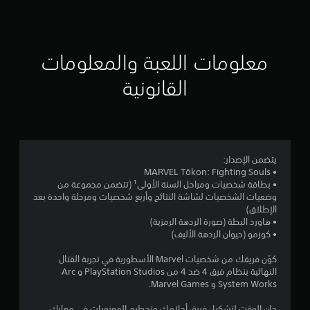
.
م
ل
ل
ؤ
ع
ب
ق
ي
ا
تً
ل
معلومات اللعبة والمعلومات
3
ا
ل
ي
ع
القانونية
7
م
ب
ك
ة
3
ن
ب
ك
د
8
إ
و
ي
ن
م
يتضمن الإصدار:
ق
ا
• MARVEL Tōkon: Fighting Souls
ا
ل
• بطاقة شخصيات ومراحل السنة الأولى¹ (تتضمن مجموعة من
ن
ف
ح
وضعيات الشخصيات لشاشة النتائج وأربع شخصيات ومرحلة واحدة بعد
ا
ا
الإطلاق)
ا
ل
ج
• هاورد البطة (صورة الردهة الرمزية)
ل
ة
• كوزمو (حيوان الردهة الأليف)
ل
ع
إ
ب
ل
كوّن فريقك من شخصيات Marvel الأسطورية في تجربة القتال
ت
ة
ى
النهائية بنظام فرق 4 ضد 4 من PlayStation Studios و Arc
م
ا
System Works و Marvel Games.
ق
ؤ
س
ق
ت
حان الوقت لتشكيل فريق أحلامك وتحطيم المعنويات في معارك