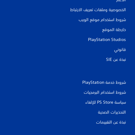
ا
س
الخصوصية وملفات تعريف الارتباط
ت
ج
شروط استخدام موقع الويب
ا
ب
خارطة الموقع
ة
ا
PlayStation Studios
ل
م
قانوني
ل
نبذة عن SIE‏
م
و
س
ة
.
شروط خدمة PlayStation‏
شروط استخدام البرمجيات
ي
م
سياسة PS Store للإلغاء
ك
التحذيرات الصحية
ن
ل
نبذة عن التقييمات
ع
ب