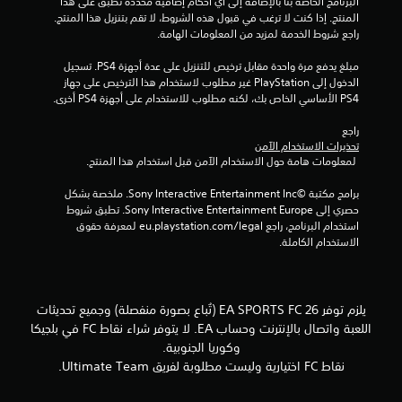
ا
ز
البرنامج الخاصة بنا بالإضافة إلى أي أحكام إضافية محددة تطبق على هذا 
ل
ر
المنتج. إذا كنت لا ترغب في قبول هذه الشروط، لا تقم بتنزيل هذا المنتج. 
ل
ت
ا
راجع شروط الخدمة لمزيد من المعلومات الهامة.
ت
ر
د
.
مبلغ يدفع مرة واحدة مقابل ترخيص للتنزيل على عدة أجهزة PS4. تسجيل 
ر
الدخول إلى PlayStation غير مطلوب لاستخدام هذا الترخيص على جهاز 
ب
PS4 الأساسي الخاص بك، لكنه مطلوب للاستخدام على أجهزة PS4 أخرى.
ع
ي
ل
م
راجع 
ى
ك
تحذيرات الاستخدام الآمن
ك
 لمعلومات هامة حول الاستخدام الآمن قبل استخدام هذا المنتج.
ن
ي
ل
ف
برامج مكتبة ©Sony Interactive Entertainment Inc. ملخصة بشكل 
ع
ي
حصري إلى Sony Interactive Entertainment Europe. تطبق شروط 
ب
ة
استخدام البرنامج، راجع eu.playstation.com/legal لمعرفة حقوق 
ه
ا
الاستخدام الكاملة.
ل
ا
ل
ب
ع
د
ب
و
يلزم توفر EA SPORTS FC 26 (تُباع بصورة منفصلة) وجميع تحديثات
.
ن
اللعبة واتصال بالإنترنت وحساب EA. لا يتوفر شراء نقاط FC في بلجيكا
ا
وكوريا الجنوبية.
ح
ل
نقاط FC اختيارية وليست مطلوبة لفريق Ultimate Team.
ف
ض
ظ
غ