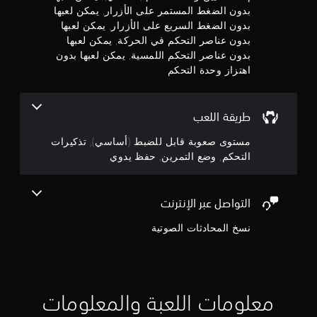
5
بدون الضغط المستمر على الأزرار, يمكن لعبها
ك
و
ل
بدون الضغط السريع على الأزرار, يمكن لعبها
ض
ن
ع
بدون عناصر التحكم في الحركة, يمكن لعبها
ع
ب
ا
ج
بدون عناصر التحكم اللمسية, يمكن لعبها بدون
ا
ل
اهتزاز وحدة التحكم
ل
و
ت
ل
م
ع
م
ر
ب
طريقة اللعب
ي
ة
م
و
ن
مستوى صعوبة قابل للضبط (أساسي), تذكيرات
ا
التحكم, وضع التمرين, حفظ يدوي
ي
ن
ل
م
ت
ك
إ
ن
ن
ق
التواصل عبر الإنترنت
ك
ج
ل
ا
نسخ المحادثات الصوتية
ف
ل
م
ي
و
ا
ص
ا
ل
و
ق
ل
ل
و
إ
معلومات اللعبة والمعلومات
ا
ل
ئ