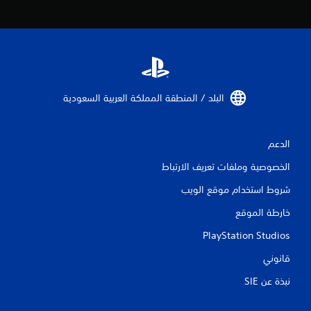
ي
ط
د
ا
و
ل
ي
س
ر
ي
ي
م
ك
ع
البلد / المنطقة المملكة العربية السعودية‏
ن
ع
ك
ل
إ
ى
ن
الدعم
ا
ش
ل
ا
الخصوصية وملفات تعريف الارتباط
أ
ء
ز
شروط استخدام موقع الويب
ن
ر
ق
خارطة الموقع
ا
ا
ط
ر
PlayStation Studios
ح
ي
ف
قانوني
م
ظ
ك
ي
نبذة عن SIE‏
ن
د
ك
و
ل