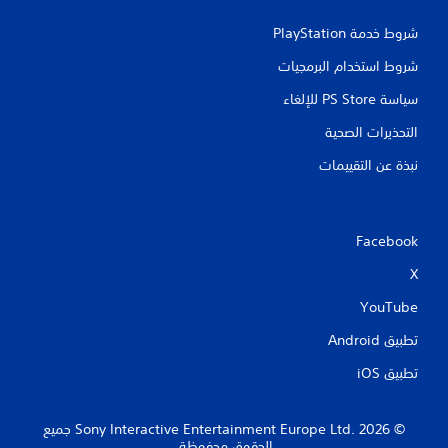
ي
ع
ة
شروط خدمة PlayStation‏
ب
ت
ا
س
شروط استخدام البرمجيات
ل
م
ل
ح
سياسة PS Store للإلغاء
ع
ل
ب
التحذيرات الصحية
ك
ة
ب
و
نبذة عن التقييمات
ا
ا
ل
ل
ع
ت
و
ن
Facebook
د
ق
ة
ل
X
إ
ف
ل
ي
YouTube
ى
ا
ا
تطبيق Android‏
ل
ل
ق
ل
تطبيق iOS‏
و
ع
ا
ب
ئ
ة
‏© 2026 Sony Interactive Entertainment Europe Ltd.‎ جميع
م
ح
الحقوق محفوظة.