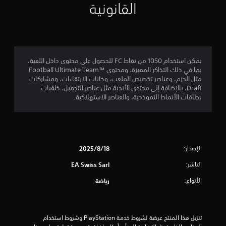
ي
ى
القانونية
م
ب
ب
4
ي
د
ئ
و
0
ة
ن
ل
ا
م
ا
يمكن استخدام 1050 من نقاط FC للحصول على محتوى داخل اللعبة،
ل
ع
بما في ذلك التذاكر المميزة، ومحتوى ™Football Ultimate Team
ض
ن
و
مثل الحزم، وعناصر تخصيص الملعب، وخانات الارتقاءات، ومشاركات
غ
ا
Draft، بالإضافة إلى محتوى الأندية مثل عناصر التجميل، خلفيات
ط
ا
ق
بطاقات الأنماط النموذجية، والعناصر الاستهلاكية.
ب
ب
ا
ل
ل
س
ه
ت
ت
ا
م
ط
ر
الإصدار:
ق
18‏/8‏/2025
و
ا
ا
ر
الناشر:
EA Swiss Sarl
ل
ي
ع
ا
الأنواع:
رياضة
ل
ل
ي
ى
ل
ا
ع
م
ل
ب
أ
تنزيل هذا المنتج عرضة لشروط خدمة‫ PlayStation وشروط استخدام 
ة