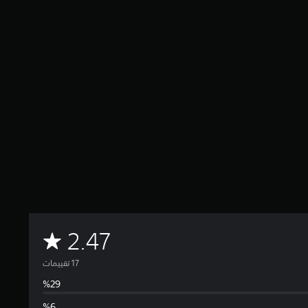
م
2.47
ت
و