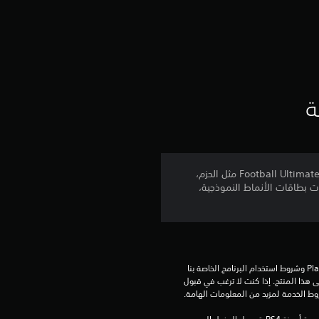
ج
و
م
م
ة
ن
إ
يمكن استخدام 5900 من نقاط FC للحصول على محتوى داخل اللعبة، بما في ذلك التذاكر المميزة، ومحتوى ™Football Ultimate Team مثل الحزم،
ج
 عناصر التجميل، خلفيات بطاقات الأنماط النموذجية،
م
ا
تنزيل هذا المنتج عرضة لشروط خدمة‫ PlayStation وشروط استخدام البرنامج الخاصة بنا 
ل
بالإضافة إلى أي أحكام إضافية محددة تطبق على هذا المنتج. إذا كنت لا ترغب في قبول 
روط الخدمة لمزيد من المعلومات الهامة.
ي