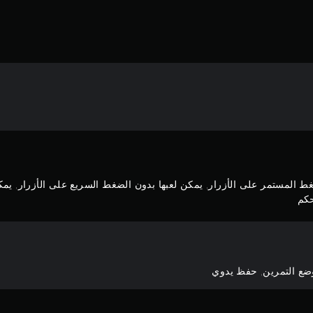
غط المستمر على الأزرار, يمكن لعبها بدون الضغط السريع على الأزرار, يمك
حكم
ضع التمرين, حفظ يدوي