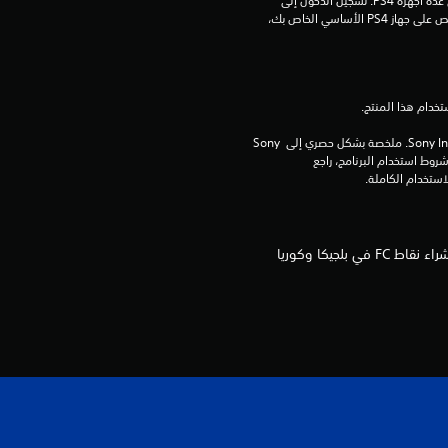
مبلغ يدفع مرة واحدة مقابل ترخيص للتنزيل على عدة أجهزة PS4. تسجيل الدخول إلى 
1
PlayStation غير مطلوب لاستخدام هذا الترخيص على جهاز PS4 الأساسي الخاص بك، 
7
م
برامج مكتبة ©Sony Interactive Entertainment Inc. ملخصة بشكل حصري إلى Sony 
ن
Interactive Entertainment Europe. تطبق شروط استخدام البرنامج، راجع 
ا
ل
يلزم توفر EA SPORTS FC 26 (تُباع بصورة منفصلة) وجميع تحديثات اللعبة واتصال بالإنترنت وحساب EA. لا يتوفر شراء نقاط FC في بلجيكا وكوريا
ت
ق
ي
ي
م