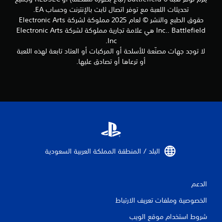
ا
ي
ح
ط
تحديثات اللعبة مع توفر اتصال ثابت بالإنترنت وحساب EA.
ع
ن
د
ا
حقوق الطبع والنشر © لعام 2025 مملوكة لشركة Electronic Arts
ت
ي
ل
ي
Inc.‎. Battlefield هي علامة تجارية مملوكة لشركة Electronic Arts
ن
د
إ
م
ا
Inc.
ن
ع
ك
ظ
لا توجد جهات مصنّعة للأسلحة أو المركبات أو العتاد تابعة لهذه اللعبة
ق
د
ن
ر
ا
ا
أو ترعاها أو تصادق عليها.
ك
ي
ط
د
ا
ت
ا
ا
ل
س
ه
ت
و
ت
ت
،
ص
خ
م
ل
و
د
ا
ك
ل
م
م
ن
إ
ه
أ
ر
ل
ا
و
ب
ى
ل
م
م
البلد / المنطقة المملكة العربية السعودية‏
ب
ل
ع
ا
ي
ع
ل
ل
ئ
ب
و
ا
ة
ة
الدعم
م
تُ
ل
.
ا
ن
ا
الخصوصية وملفات تعريف الارتباط
ت
قَ
ع
م
ل
و
ي
شروط استخدام موقع الويب
ع
ا