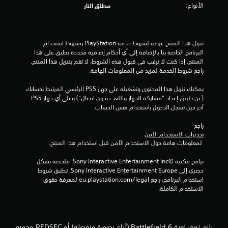
ل
ك
الأنواع:
مطلق النار
ئ
ة
ب
ح
ا
ا
ر
ر
ل
ل
.
ك
ش
ل
ة
تنزيل هذا المنتج عرضة لشروط خدمة‫ PlayStation وشروط استخدام 
ا
ع
ا
البرنامج الخاصة بنا بالإضافة إلى أي أحكام إضافية محددة تطبق على هذا 
ش
ب
ت
ل
المنتج. إذا كنت لا ترغب في قبول هذه الشروط، لا تقم بتنزيل هذا المنتج. 
ة
ف
أ
أ
راجع شروط الخدمة لمزيد من المعلومات الهامة.
ع
ي
ش
ف
ل
أ
ي
ق
يمكنك تنزيل هذا المحتوى وتشغيله على جهاز PS5 الرئيسي المرتبط بحسابك 
ى
ي
ي
ر
(عن طريق إعداد "مشاركة الجهاز واللعب بدون اتصال") وعلى أي جهاز PS5 
ب
و
ة
ا
آخر حين تسجل الدخول باستخدام نفس الحساب.
د
ق
و
ل
ء
ت
ا
راجع 
ل
ر
.
ل
تحذيرات الاستخدام الآمن
ع
س
ر
 لمعلومات هامة حول الاستخدام الآمن قبل استخدام هذا المنتج.
ب
ا
أ
و
ا
ئ
س
برامج مكتبة ©Sony Interactive Entertainment Inc. ملخصة بشكل 
ض
ل
ل
ي
حصري إلى Sony Interactive Entertainment Europe. تطبق شروط 
ل
ع
ة
استخدام البرنامج، راجع eu.playstation.com/legal لمعرفة حقوق 
ي
ع
ا
ل
الاستخدام الكاملة.
م
ب
ل
ك
ك
ة
ت
ل
ن
و
م
ذ
ك
ض
ر
ر
ت
ب
يلزم توفر لعبة Battlefield 6 (تُباع بصورة منفصلة) أو REDSEC وجميع