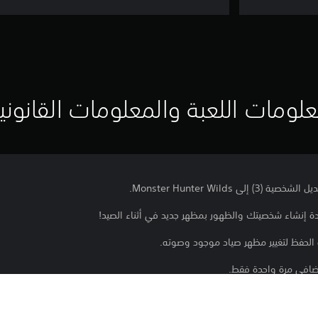
لومات اللعبة والمعلومات القانوني
Monster Hunter Wilds.
ة إنشاء شخصيتك والظهور بمظهر جديد في أثناء الصيد!
الحفظ لتغيير مظهر صياد موجود وصوته.
إضافي مرة واحدة فقط.
صية المعدلة.
عر الوجه ومساحيق التجميل والملابس من قائمة المظهر في خيمتك من دون است
دار من اللعبة لاستخدام هذا المحتوى.