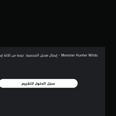
6
7
2
م
ن
ا
ل
ت
ق
ي
ي
Monster Hunter Wilds - إيصال تعديل الشخصية: حزمة من ثلاثة إيصالات
م
ا
ت
سجل الدخول للتقييم