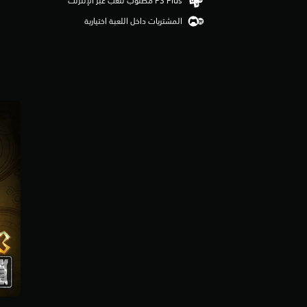
م
المشتريات داخل اللعبة اختيارية
1
.
4
ن
ج
و
م
م
ن
5
ن
ج
و
م
م
ن
إ
ج
م
ا
ل
ي