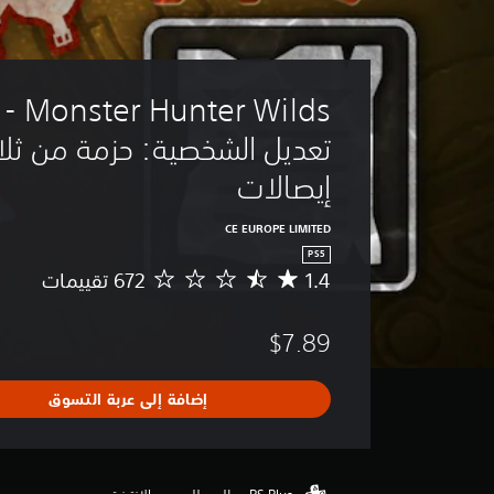
r Wilds
تعديل الشخصية: حزمة من ثلاث
إيصالات
CE EUROPE LIMITED
PS5
1.4
م
ت
و
$7.89
س
ط
ا
إضافة إلى عربة التسوق
ل
ت
ق
ي
ي