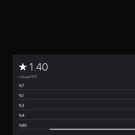
م
1.40
ت
و
س
ط
ا