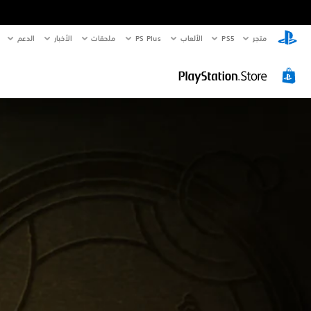
متجر
PS5‏
الألعاب
PS Plus
ملحقات
الأخبار
الدعم