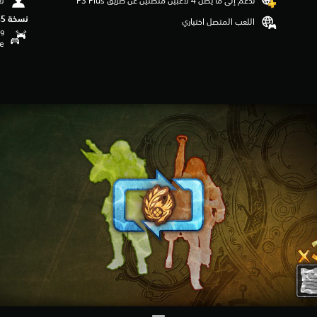
تدعم إلى ما يصل 4 لاعبين متصلين عن طريق PS Plus‏
لا
نسخة PS5‏
اللعب المتصل اختياري
وظ
se