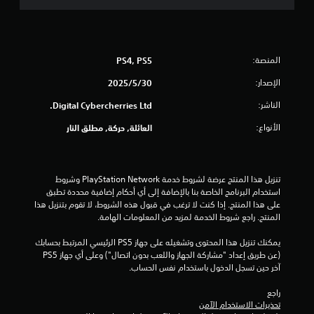
ج
و
المنصة:
PS4, PS5
م
الإصدار:
30‏/5‏/2025
م
الناشر:
Digital Cybercherries Ltd.
ن
الأنواع:
العائلة, حركة, مطلق النار
إ
ج
تنزيل هذا المنتج عرضة لشروط خدمة PlayStation Network وشروط 
استخدام البرنامج الخاصة بنا بالإضافة إلى أي أحكام إضافية محددة تطبق 
م
على هذا المنتج. إذا كنت لا ترغب في قبول هذه الشروط، لا تقوم بتنزيل هذا 
المنتج. راجع شروط الخدمة لمزيد من المعلومات الهامة.
ا
يمكنك تنزيل هذا المحتوى وتشغيله على جهاز PS5 الرئيسي المرتبط بحسابك 
ل
(عن طريق إعداد "مشاركة الجهاز واللعب بدون اتصال") وعلى أي جهاز PS5 
آخر حين تسجل الدخول باستخدام نفس الحساب.
ي
راجع 
1
تحذيرات الاستخدام الآمن