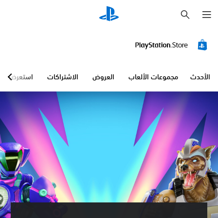
ب
ح
ث
الأحدث
مجموعات الألعاب
العروض
الاشتراكات
استعرض