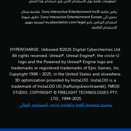
 لمعلومات هامة حول الاستخدام الآمن قبل استخدام هذا المنتج.
9
برامج مكتبة ©Sony Interactive Entertainment Inc. ملخصة بشكل 
م
حصري إلى Sony Interactive Entertainment Europe. تطبق شروط 
استخدام البرنامج، راجع eu.playstation.com/legal لمعرفة حقوق 
ن
الاستخدام الكاملة.
ا
ل
HYPERCHARGE: Unboxed ©2025 Digital Cybercherries Ltd.
All rights reserved. Unreal®, Unreal Engine®, the circle-U
ت
logo and the Powered by Unreal® Engine logo are
trademarks or registered trademarks of Epic Games, Inc.
ق
Copyright 1998 – 2025, in the United States and elsewhere.
3D optimization provided by InstaLOD. InstaLOD is a
ي
trademark of InstaLOD UG (haftungsbeschraenkt). FMOD
ي
STUDIO, COPYRIGHT © FIRELIGHT TECHNOLOGIES PTY,
LTD., 1994-2025.
م
سياسة خصوصية اللعبة واتفاقية ترخيص المستخدم النهائي
ا
ت