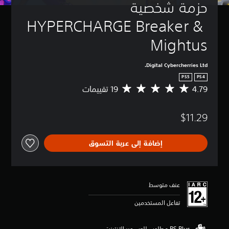
حزمة شخصية 
HYPERCHARGE Breaker & 
Mightus
Digital Cybercherries Ltd.
PS5
PS4
4.79
م
ت
و
$11.29
س
ط
ا
إضافة إلى عربة التسوق
ل
ت
ق
ي
ي
عنف متوسط
م
4
تفاعل المستخدمين
.
7
9