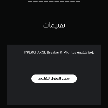
ت
ق
ي
ي
م
تقييمات
ا
ت
حزمة شخصية HYPERCHARGE Breaker & Mightus
سجل الدخول للتقييم