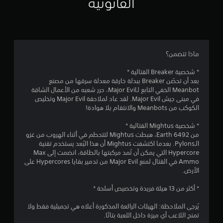
القانونية
4
.
7
ماذا تتضمن؟
9
* شخصية Breaker القتالية *
بعد أن تحصّن Breaker ببدلة خارقة معدلة سرقها من مصنع
ن
Meanbot الخفي التابع لـMajor Evil، حرر شعبه من الأعمال الشاقة
في مبنى جيش Major Evil. لقد عاد لملاحقة Major Evil وتخليص
ج
الكوكب من Meanbots والانتقام بلا هوادة!
و
* شخصية Mightus القتالية *
من Earth 6492، هبطت Mightus لتتحطم في أثناء الهروب من غزو
م
الـPylons. بعدما اكتشفت Mightus أن هذا البُعد يستخدم تقنية
Hypercore التي يمكن أن تُمد مركبتها بالطاقة، انضمت إلى Max
م
Ammo في القتال لمنع Major Evil من تدمير بقايا Hypercores على
الأرض.
ن
* أكثر من 13 هيئة فريدة وتخصيص أسلحة *
5
يُرجى الملاحظة: الهيئات الرائعة المذكورة أعلاه هي تجميلية فقط ولا
ن
تمنح اللاعب أي ميزة داخل اللعبة بتاتًا.