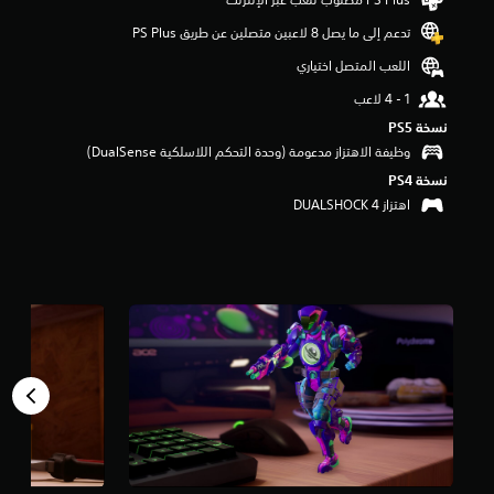
ن
تدعم إلى ما يصل 8 لاعبين متصلين عن طريق PS Plus‏
ج
و
اللعب المتصل اختياري
م
م
ن
نسخة PS5‏
5
وظيفة الاهتزاز مدعومة (وحدة التحكم اللاسلكية DualSense‏)
ن
ج
نسخة PS4‏
و
اهتزاز DUALSHOCK 4‏
م
م
ن
إ
ج
م
ا
ل
ي
1
9
م
ن
ا
ل