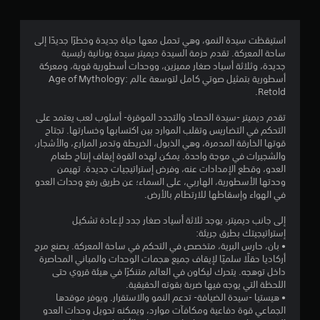
.
8
استيقظت سيدة النمو، وهي تحمل معها حياة جديدة وخطرًا جديدًا إلى
ساحة المعركة. تقدم حزمة السيدة ديميتر سيدة يونانية رئيسية
9
جديدة، وثلاثة أسياد صغار مميزين، ووحدات أسطورية قوية، ومعركة
أسطورية بتمثيل صوتي كامل لتوسعة عالم Age of Mythology:
ن
Retold.
ج
تقدم ديميتر -سيدة الحصاد والتجدد الموقرة- أسلوب لعب يعتمد على
التحكم في التضاريس وتقلب الموارد بين اكتسابها وخسارتها. تجتاح
و
قوتها الخارقة المدمرة، وهي الذبول، الخريطة وتدمر المزارع، والأشجار،
والشجيرات في موجة واحدة. يمكن لهذه القوة إيقاف إنتاج طعام
م
العدو، وقطع الإمدادات عنه، وفرض إستراتيجيات جديدة. تهيمن
وحدتها الأسطورية، الهاربي، على السماء؛ عن طريق رفع وحدات العدو
م
في الهواء وإسقاطها للارتطام بالأرض.
ن
إلى جانب ديميتر، يوجد ثلاثة أسياد صغار جدد لإعادة تشكيل
إستراتيجيتك بطرق جريئة:
5
• بان، حارس البرية، متخصص في التحكم في ساحة المعركة. يصنع مرج
أركاديا حقلًا سلميًا لإيقاف جميع هجمات الوحدات والمباني المحاصرة
ن
داخل توهجه. يتحرك ليكاون في العالم متنكرًا في هيئة قروي حتى
اللحظة التي يوجه فيها ضربة بقوته الحقيقية.
• هيستيا -سيدة الضيافة- تدعم النمو والاستقرار. ويوفر موقدها
ج
الجماعي قوة دفاعية ومكافآت موارد، ويمكنه تحويل وحدات العدو