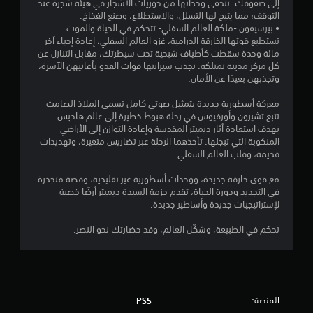
إلى صفوفك. تتخفى وحداتها من حوريات الأشجار في هيئة شجرة عند
و
التوقف؛ مما يتيح لها التسلل، والاستطلاع، وصنع الفخاخ.
• بيرسيفون -ملكة العالم السفلي- تتحكم في الحياة والموت.
م
تستطيع قوتها الخارقة الدرامية، غزو العالم السفلي، إعادة إحياء آخر
مائة وحدة سقطت كأطياف شبحية تحت سيطرتك، مقابل التنازل عن
م
كل مركز مدينة تمتلكه. تجذب سيرانتها قوات العدو بأغانيهن الآسرة،
وتجذبهن بعيدًا عن الأمان.
ن
معركة أسطورية جديدة بتمثيل صوتي كامل تسمى الملاذ الصامت
إ
تتبع تشيرون وأورفيوس في رحلة هبوط خطيرة إلى عالم هاديس.
بهدف استعادة أثار ديميتر المقدسة وإعادة التوازن إلى الأراضي
ج
المنكوبة التي تبجلها. تأخذهما الرحلة عبر تضاريس متغيرة، وتهديدات
قديمة، وقلب العالم السفلي.
م
مع قوى خارقة جديدة، ووحدات أسطورية غير تقليدية، وقصة متجذرة
ا
في التجديد ودورة الحياة، تقدم حزمة السيدة ديميتر أرضًا خصبة
لإستراتيجيات جديدة وأساطير جديدة.
ل
تحكم في الطبيعة، وشكّل العالم، وقد حضارتك نحو النصر.
ي
9
م
المنصة:
PS5