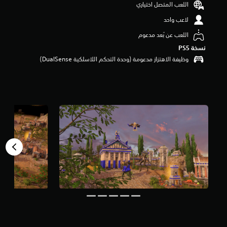
اللعب المتصل اختياري
م
م
لاعب واحد
ن
اللعب عن بُعد مدعوم
5
ن
نسخة PS5‏
ج
وظيفة الاهتزاز مدعومة (وحدة التحكم اللاسلكية DualSense‏)
و
م
م
ن
إ
ج
م
ا
ل
ي
9
م
ن
ا
ل
ت
ق
ي