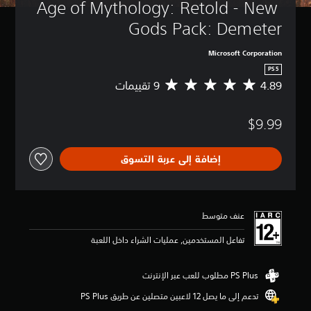
Age of Mythology: Retold - New 
Gods Pack: Demeter
Microsoft Corporation
PS5
4.89
م
ت
و
$9.99
س
ط
ا
إضافة إلى عربة التسوق
ل
ت
ق
ي
ي
عنف متوسط
م
4
تفاعل المستخدمين, عمليات الشراء داخل اللعبة
.
8
9
ن
تدعم إلى ما يصل 12 لاعبين متصلين عن طريق PS Plus‏
ج
و