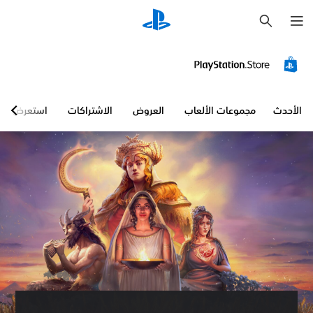
ب
ح
ث
الأحدث
مجموعات الألعاب
العروض
الاشتراكات
استعرض