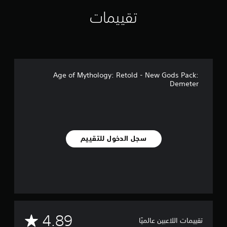
ي
م
تقييمات
ا
ت
Age of Mythology: Retold - New Gods Pack:
Demeter
سجل الدخول للتقييم
م
4.89
تقييمات اللاعبين عالميًا