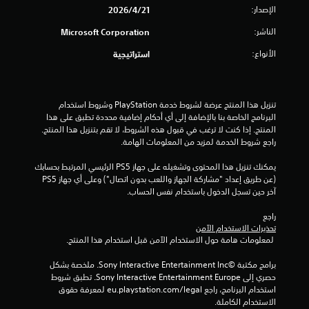
ن
الإصدار:
21‏/4‏/2026
ا
الناشر:
Microsoft Corporation
ل
الأنواع:
استراتيجية
ت
ق
تنزيل هذا المنتج عرضة لشروط خدمة‫ PlayStation وشروط استخدام 
البرنامج الخاصة بنا بالإضافة إلى أي أحكام إضافية محددة تطبق على هذا 
ي
المنتج. إذا كنت لا ترغب في قبول هذه الشروط، لا تقم بتنزيل هذا المنتج. 
راجع شروط الخدمة لمزيد من المعلومات الهامة.
ي
يمكنك تنزيل هذا المحتوى وتشغيله على جهاز PS5 الرئيسي المرتبط بحسابك 
(عن طريق إعداد "مشاركة الجهاز واللعب بدون اتصال") وعلى أي جهاز PS5 
م
آخر حين تسجل الدخول باستخدام نفس الحساب.
ا
راجع 
تحذيرات الاستخدام الآمن
ت
 لمعلومات هامة حول الاستخدام الآمن قبل استخدام هذا المنتج.
برامج مكتبة ©Sony Interactive Entertainment Inc. ملخصة بشكل 
حصري إلى Sony Interactive Entertainment Europe. تطبق شروط 
استخدام البرنامج، راجع eu.playstation.com/legal لمعرفة حقوق 
الاستخدام الكاملة.