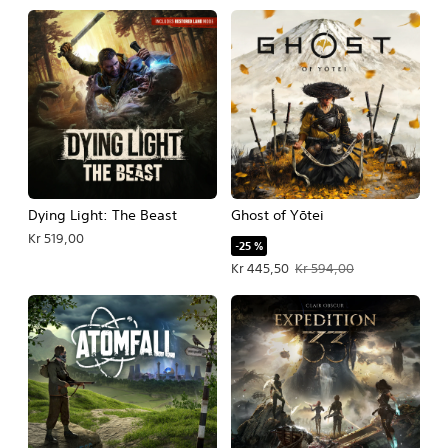
Dying Light: The Beast
Ghost of Yōtei
Kr 519,00
-25 %
Tilbudspris Kr 445,50. Oprindelig pri
Kr 445,50
Kr 594,00