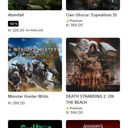
Atomfall
Clair Obscur: Expedition 33
Premium
-50 %
Kr 369,00
Tilbudspris Kr 224,50. Oprindelig pris Kr 449,00.
Kr 224,50
Kr 449,00
Monster Hunter Wilds
DEATH STRANDING 2: ON
THE BEACH
Kr 299,00
Premium
Kr 594,00