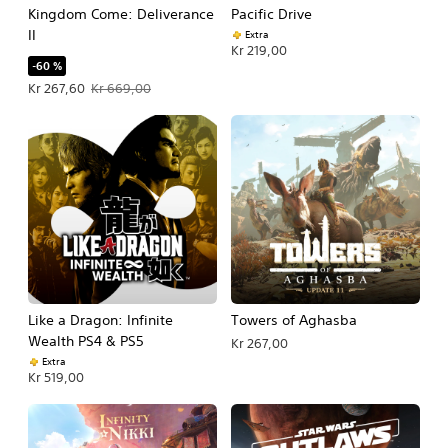
Kingdom Come: Deliverance
Pacific Drive
II
Extra
Kr 219,00
-60 %
Tilbudspris Kr 267,60. Oprindelig pris Kr 669,00.
Kr 267,60
Kr 669,00
Like a Dragon: Infinite
Towers of Aghasba
Wealth PS4 & PS5
Kr 267,00
Extra
Kr 519,00