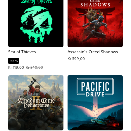
Sea of Thieves
Assassin’s Creed Shadows
Kr 599,00
-65 %
Tilbudspris Kr 119,00. Oprindelig pris Kr 340,00.
Kr 119,00
Kr 340,00