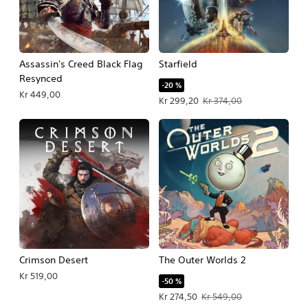
Assassin's Creed Black Flag
Starfield
Resynced
-20 %
Kr 449,00
Tilbudspris Kr 299,20. Oprindelig pri
Kr 299,20
Kr 374,00
Crimson Desert
The Outer Worlds 2
Kr 519,00
-50 %
Tilbudspris Kr 274,50. Oprindelig pri
Kr 274,50
Kr 549,00