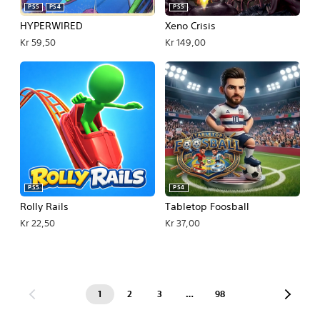
PS5
PS4
PS5
HYPERWIRED
Xeno Crisis
Kr 59,50
Kr 149,00
PS5
PS4
Rolly Rails
Tabletop Foosball
Kr 22,50
Kr 37,00
1
2
3
…
98