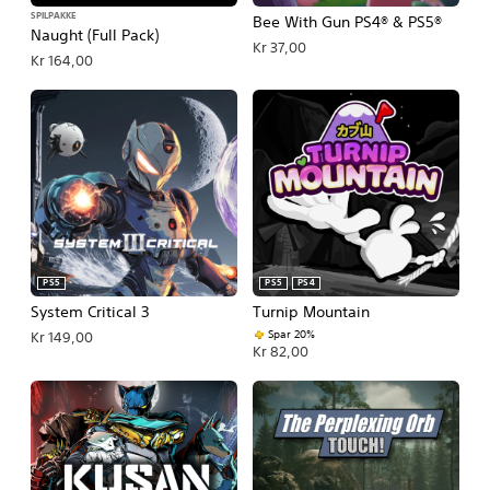
SPILPAKKE
Bee With Gun PS4® & PS5®
Naught (Full Pack)
Kr 37,00
Kr 164,00
PS5
PS5
PS4
System Critical 3
Turnip Mountain
Spar 20%
Kr 149,00
Kr 82,00