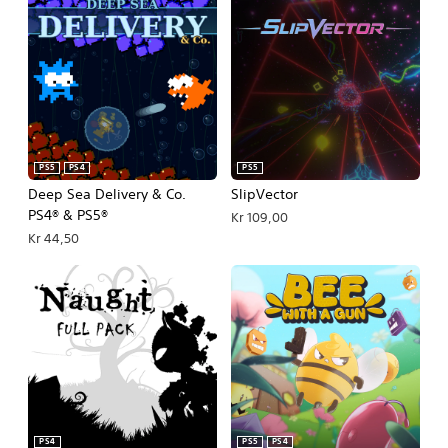
PS5
PS4
PS5
Deep Sea Delivery & Co.
SlipVector
PS4® & PS5®
Kr 109,00
Kr 44,50
PS4
PS5
PS4