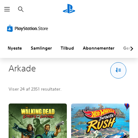
S
ø
g
Nyeste
Samlinger
Tilbud
Abonnementer
Genne
Arkade
Viser 24 af 2351 resultater.