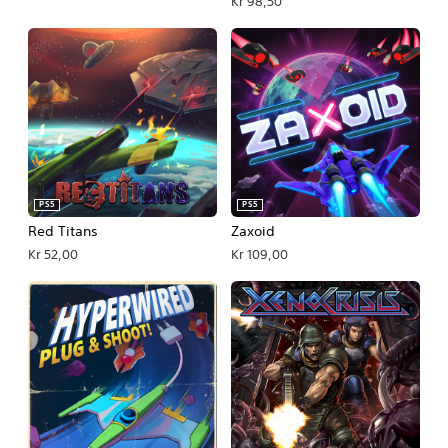
Kr 98,50
PS5
PS5
Red Titans
Zaxoid
Kr 52,00
Kr 109,00