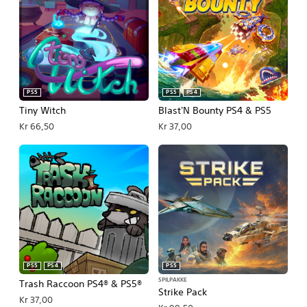
PS5
PS5
PS4
Tiny Witch
Blast'N Bounty PS4 & PS5
Kr 66,50
Kr 37,00
PS5
PS4
PS5
SPILPAKKE
Trash Raccoon PS4® & PS5®
Strike Pack
Kr 37,00