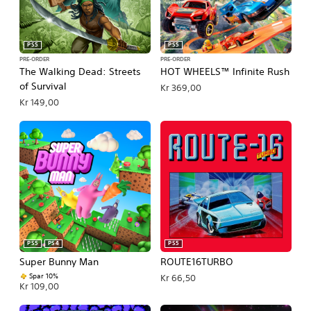
PS5
PS5
PRE-ORDER
PRE-ORDER
The Walking Dead: Streets
HOT WHEELS™ Infinite Rush
of Survival
Kr 369,00
Kr 149,00
PS5
PS4
PS5
Super Bunny Man
ROUTE16TURBO
Spar 10%
Kr 66,50
Kr 109,00