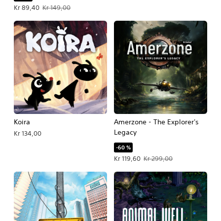
Tilbudspris Kr 89,40. Oprindelig pris Kr 149,00.
Kr 89,40
Kr 149,00
Koira
Amerzone - The Explorer's
Legacy
Kr 134,00
-60 %
Tilbudspris Kr 119,60. Oprindelig pri
Kr 119,60
Kr 299,00