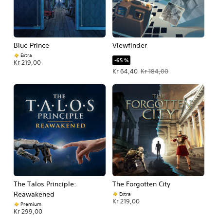
Blue Prince
Viewfinder
Extra
-65 %
Kr 219,00
Tilbudspris Kr 64,40. Oprindelig pris
Kr 64,40
Kr 184,00
The Talos Principle:
The Forgotten City
Reawakened
Extra
Kr 219,00
Premium
Kr 299,00