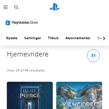
S
ø
g
Nyeste
Samlinger
Tilbud
Abonnementer
Genne
Hjernevridere
Viser 24 af 48 resultater.