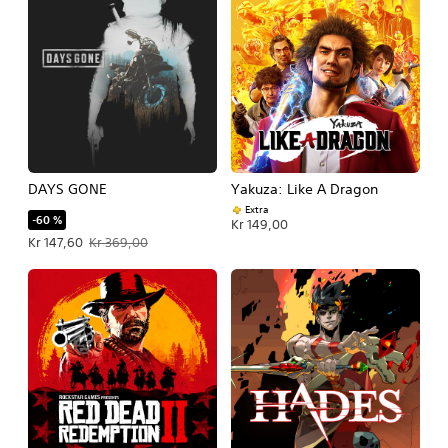
DAYS GONE
Yakuza: Like A Dragon
Extra
-60 %
Kr 149,00
Tilbudspris Kr 147,60. Oprindelig pris Kr 369,00.
Kr 147,60
Kr 369,00