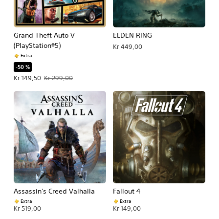
Grand Theft Auto V
ELDEN RING
(PlayStation®5)
Kr 449,00
Extra
-50 %
Tilbudspris Kr 149,50. Oprindelig pris Kr 299,00.
Kr 149,50
Kr 299,00
Assassin's Creed Valhalla
Fallout 4
Extra
Extra
Kr 519,00
Kr 149,00