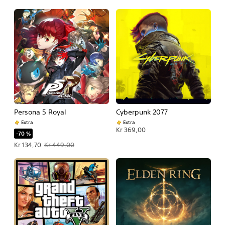
Persona 5 Royal
Cyberpunk 2077
Extra
Extra
Kr 369,00
-70 %
Tilbudspris Kr 134,70. Oprindelig pris Kr 449,00.
Kr 134,70
Kr 449,00