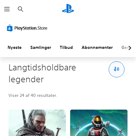
S
ø
g
Nyeste
Samlinger
Tilbud
Abonnementer
Genne
Langtidsholdbare
legender
Viser 24 af 40 resultater.