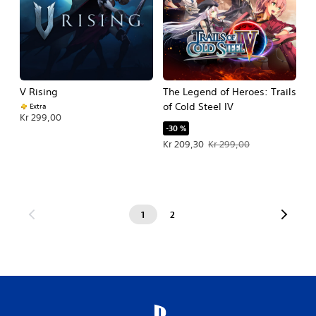
V Rising
The Legend of Heroes: Trails
of Cold Steel IV
Extra
Kr 299,00
-30 %
Tilbudspris Kr 209,30. Oprindelig pri
Kr 209,30
Kr 299,00
1
2