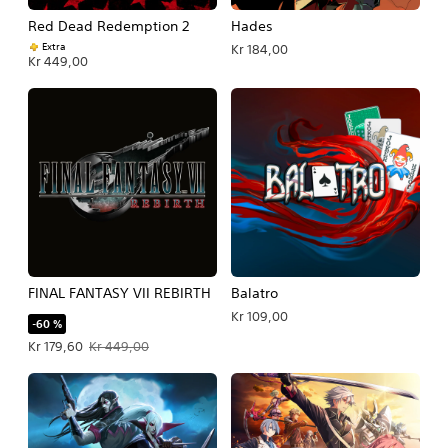
Red Dead Redemption 2
Hades
Extra
Kr 184,00
Kr 449,00
FINAL FANTASY VII REBIRTH
Balatro
Kr 109,00
-60 %
Tilbudspris Kr 179,60. Oprindelig pris Kr 449,00.
Kr 179,60
Kr 449,00