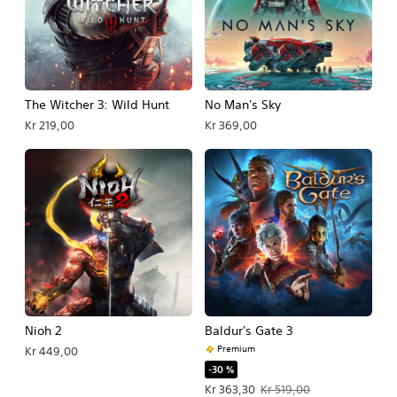
The Witcher 3: Wild Hunt
No Man's Sky
Kr 219,00
Kr 369,00
Nioh 2
Baldur's Gate 3
Premium
Kr 449,00
-30 %
Tilbudspris Kr 363,30. Oprindelig pri
Kr 363,30
Kr 519,00