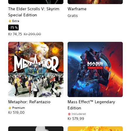
The Elder Scrolls V: Skyrim
Warframe
Special Edition
Gratis
Extra
-75 %
Tilbudspris Kr 74,75. Oprindelig pris Kr 299,00.
Kr 74,75
Kr 299,00
Metaphor: ReFantazio
Mass Effect™ Legendary
Edition
Premium
Kr 519,00
Inkluderet
Kr 579,99