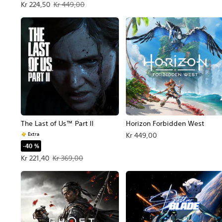
Tilbudspris Kr 224,50. Oprindelig pris Kr 449,00.
Kr 224,50
Kr 449,00
The Last of Us™ Part II
Horizon Forbidden West
Extra
Kr 449,00
-40 %
Tilbudspris Kr 221,40. Oprindelig pris Kr 369,00.
Kr 221,40
Kr 369,00