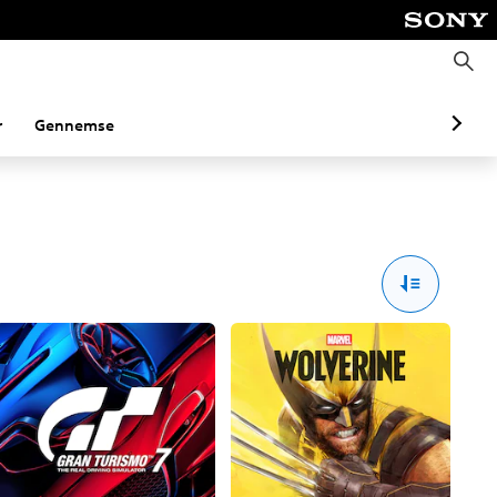
S
ø
g
r
Gennemse