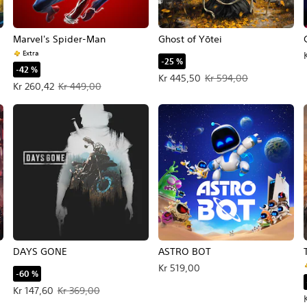
Marvel's Spider-Man
Ghost of Yōtei
Extra
-25 %
-42 %
Tilbudspris Kr 445,50. Oprindelig
Kr 445,50
Kr 594,00
Tilbudspris Kr 260,42. Oprindelig pris Kr 449,00.
Kr 260,42
Kr 449,00
DAYS GONE
ASTRO BOT
Kr 519,00
-60 %
Tilbudspris Kr 147,60. Oprindelig pris Kr 369,00.
Kr 147,60
Kr 369,00