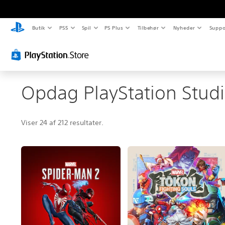
Butik
PS5
Spil
PS Plus
Tilbehør
Nyheder
Suppo
Opdag PlayStation Stud
Viser 24 af 212 resultater.