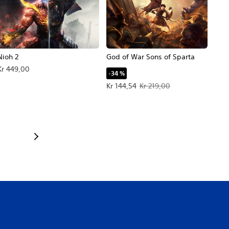
Nioh 2
God of War Sons of Sparta
Kr 449,00
-34 %
Tilbudspris Kr 144,54. Oprindelig pri
Kr 144,54
Kr 219,00