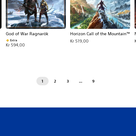
God of War Ragnarök
Horizon Call of the Mountain™
Extra
Kr 519,00
Kr 594,00
1
2
3
…
9