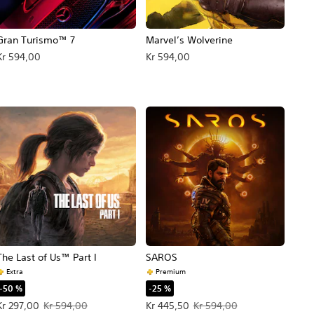
Gran Turismo™ 7
Marvel’s Wolverine
Kr 594,00
Kr 594,00
 pris Kr 594,00.
The Last of Us™ Part I
SAROS
Extra
Premium
-50 %
-25 %
Tilbudspris Kr 297,00. Oprindelig pris Kr 594,00.
Tilbudspris Kr 445,50. Oprindelig pri
Kr 297,00
Kr 594,00
Kr 445,50
Kr 594,00