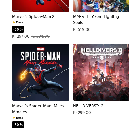
Marvel's Spider-Man 2
MARVEL Tōkon: Fighting
Souls
Extra
Kr 519,00
-50 %
Tilbudspris Kr 297,00. Oprindelig pris Kr 594,00.
Kr 297,00
Kr 594,00
Marvel’s Spider-Man: Miles
HELLDIVERS™ 2
Morales
Kr 299,00
Extra
-50 %