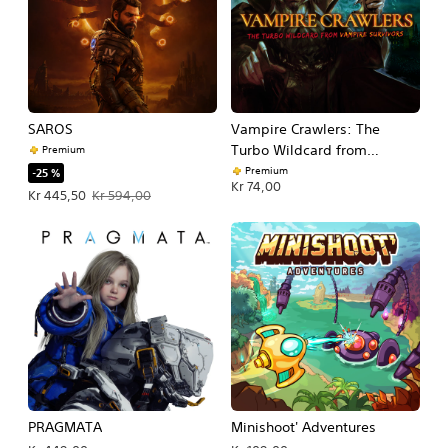
SAROS
Vampire Crawlers: The
Turbo Wildcard from
Premium
Vampire Survivors
Premium
-25 %
Kr 74,00
Tilbudspris Kr 445,50. Oprindelig pris Kr 594,00.
Kr 445,50
Kr 594,00
PRAGMATA
Minishoot' Adventures