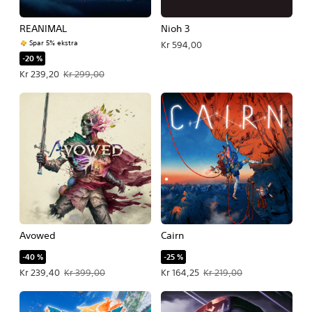
REANIMAL
Nioh 3
Spar 5% ekstra
Kr 594,00
-20 %
Tilbudspris Kr 239,20. Oprindelig pris Kr 299,00.
Kr 239,20
Kr 299,00
Avowed
Cairn
-40 %
-25 %
Tilbudspris Kr 239,40. Oprindelig pris Kr 399,00.
Tilbudspris Kr 164,25. Oprindelig pri
Kr 239,40
Kr 399,00
Kr 164,25
Kr 219,00