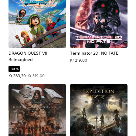
DRAGON QUEST VII
Terminator 2D: NO FATE
Reimagined
Kr 219,00
-30 %
Tilbudspris Kr 363,30. Oprindelig pris Kr 519,00.
Kr 363,30
Kr 519,00