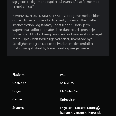
a
sig gratis til dig, mens I spiller på tværs af platforme med
i
u
e
d
4
n
Friend's Pass*.
l
n
n
r
æ
l
d
h
i
2
n
• VARIATION UDEN SIDESTYKKE – Opdag nye mekanikker
e
e
n
o
d
og færdigheder overalt i dit eventyr, som skifter mellem
t
r
g
l
8
r
science fiction- og fantasy-indstillinger. Undslip en
o
e
t
d
e
supernova, udfordr en abe til en danseduel, prøv seje
g
n
e
s
8
a
hoverboard-tricks, kæmp mod en ond missekat og meget
j
s
k
,
mere. Oplev vidt forskellige verdener, uventede nye
u
f
n
s
s
færdigheder og en række spilvarianter, der omfatter
9
s
k
i
å
platformsspil, stealth, hovedbrud og meget mere.
t
t
n
v
d
e
v
e
a
e
e
r
r
p
a
b
e
u
u
p
U
l
i
f
n
e
i
n
r
o
Platform:
PS5
d
r
v
d
r
e
e
s
d
D
Udgivelse:
6/3/2025
h
r
r
t
u
u
t
n
i
Udgiver:
EA Swiss Sarl
k
e
r
e
e
l
a
t
k
m
Genrer:
Oplevelse
l
n
r
i
s
m
i
s
g
t
Stemme:
Engelsk, Fransk (Frankrig),
e
n
p
i
e
e
Italiensk, Japansk, Kinesisk,
r
g
i