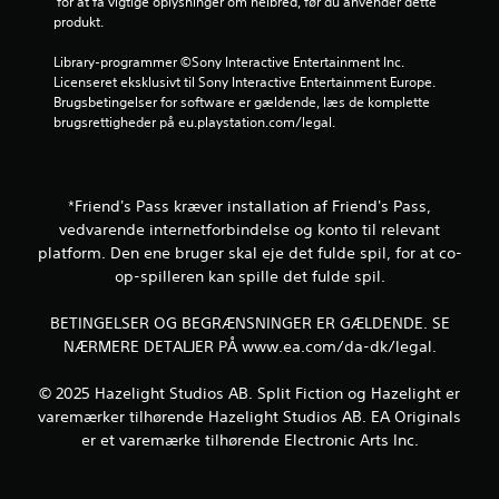
 for at få vigtige oplysninger om helbred, før du anvender dette 
r
r
j
v
e
produkt.
d
i
k
i
n
u
f
o
s
u
Library-programmer ©Sony Interactive Entertainment Inc. 
s
t
u
n
e
Licenseret eksklusivt til Sony Interactive Entertainment Europe. 
k
s
e
t
r
Brugsbetingelser for software er gældende, læs de komplette 
a
t
l
n
r
brugsrettigheder på eu.playstation.com/legal.
l
ø
i
e
a
m
r
n
u
s
a
r
f
d
t
t
e
o
e
c
*Friend's Pass kræver installation af Friend's Pass,
l
f
r
n
h
s
vedvarende internetforbindelse og konto til relevant
o
m
a
e
e
r
platform. Den ene bruger skal eje det fulde spil, for at co-
a
t
p
,
t
v
op-spilleren kan spille det fulde spil.
h
r
s
i
i
o
o
å
o
l
s
BETINGELSER OG BEGRÆNSNINGER ER GÆLDENDE. SE
m
d
n
d
u
p
NÆRMERE DETALJER PÅ www.ea.com/da-dk/legal.
e
i
e
e
t
b
f
k
s
l
l
© 2025 Hazelight Studios AB. Split Fiction og Hazelight er
o
n
p
i
l
r
varemærker tilhørende Hazelight Studios AB. EA Originals
a
å
v
e
b
p
er et varemærke tilhørende Electronic Arts Inc.
s
e
e
i
p
k
r
n
l
e
æ
n
d
e
r