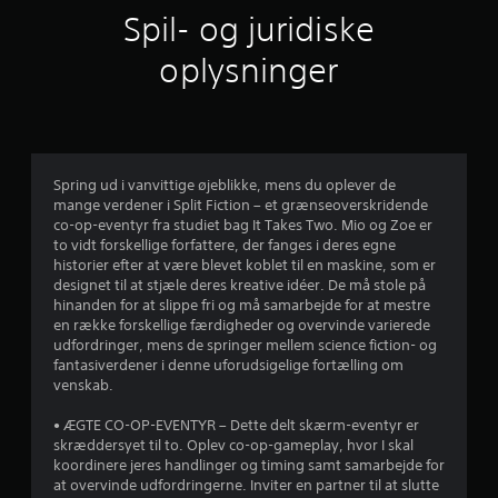
i
b
a
l
l
Spil- og juridiske
l
l
t
m
e
i
l
i
k
t
oplysninger
n
e
v
o
s
b
t
e
g
m
r
,
r
m
e
t
u
e
n
e
r
g
l
e
i
j
e
D
l
m
g
r
u
e
m
Spring ud i vanvittige øjeblikke, mens du oplever de
a
e
.
k
r
e
mange verdener i Split Fiction – et grænseoverskridende
n
a
v
a
co-op-eventyr fra studiet bag It Takes Two. Mio og Zoe er
g
r
n
i
t
K
to vidt forskellige forfattere, der fanges i deres egne
m
r
g
l
historier efter at være blevet koblet til en maskine, som er
e
a
n
e
t
æ
designet til at stjæle deres kreative idéer. De må stole på
d
n
d
i
s
hinanden for at slippe fri og må samarbejde for at mestre
a
s
e
u
g
e
en række forskellige færdigheder og overvinde varierede
t
p
c
e
.
udfordringer, mens de springer mellem science fiction- og
s
i
r
e
f
fantasiverdener i denne uforudsigelige fortælling om
p
r
l
a
venskab.
i
S
e
f
l
r
l
u
t
e
v
• ÆGTE CO-OP-EVENTYR – Dette delt skærm-eventyr er
l
d
r
o
e
s
skræddersyet til to. Oplev co-op-gameplay, hvor I skal
e
f
r
r
koordinere jeres handlinger og timing samt samarbejde for
s
u
o
a
k
e
at overvinde udfordringerne. Inviter en partner til at slutte
p
d
r