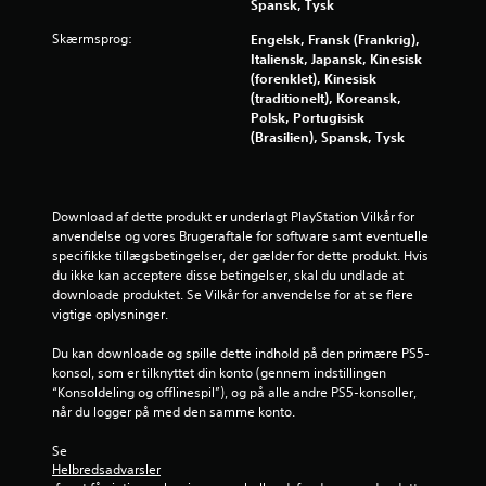
h
r
Spansk, Tysk
e
e
l
n
a
p
a
r
l
Skærmsprog:
Engelsk, Fransk (Frankrig),
n
r
t
n
e
g
Italiensk, Japansk, Kinesisk
d
æ
s
e
s
(forenklet), Kinesisk
l
s
k
,
p
(traditionelt), Koreansk,
e
i
e
e
m
i
Polsk, Portugisisk
n
n
l
e
l
(Brasilien), Spansk, Tysk
g
r
t
n
n
l
e
e
e
y
e
r
r
f
d
t
(
e
r
e
o
h
Download af dette produkt er underlagt PlayStation Vilkår for 
s
a
r
g
a
anvendelse og vores Brugeraftale for software samt eventuelle 
m
h
l
f
n
specifikke tillægsbetingelser, der gælder for dette produkt. Hvis 
e
i
i
l
d
du ikke kan acceptere disse betingelser, skal du undlade at 
d
n
g
y
l
downloade produktet. Se Vilkår for anvendelse for at se flere 
e
a
e
t
i
vigtige oplysninger.
n
n
r
t
n
s
d
e
e
g
Du kan downloade og spille dette indhold på den primære PS5-
t
e
t
r
e
konsol, som er tilknyttet din konto (gennem indstillingen 
ø
n
e
u
r
“Konsoldeling og offlinespil”), og på alle andre PS5-konsoller, 
r
.
k
n
,
når du logger på med den samme konto.
r
s
d
h
e
t
t
H
v
Se 
s
o
i
Helbredsadvarsler
o
ø
k
g
m