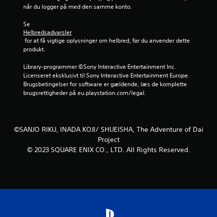
å
p
når du logger på med den samme konto.
d
i
r
e
l
Se 
t
l
Helbredsadvarsler
s
e
 for at få vigtige oplysninger om helbred, før du anvender dette 
t
s
produkt.
e
p
d
i
Library-programmer ©Sony Interactive Entertainment Inc. 
,
l
Licenseret eksklusivt til Sony Interactive Entertainment Europe. 
h
l
Brugsbetingelser for software er gældende, læs de komplette 
v
e
brugsrettigheder på eu.playstation.com/legal.
o
t
r
u
d
d
u
e
©SANJO RIKU, INADA KOJI/ SHUEISHA, The Adventure of Dai
s
n
Project
t
a
© 2023 SQUARE ENIX CO., LTD. All Rights Reserved.
o
t
p
b
p
r
e
u
d
g
e
e
.
b
e