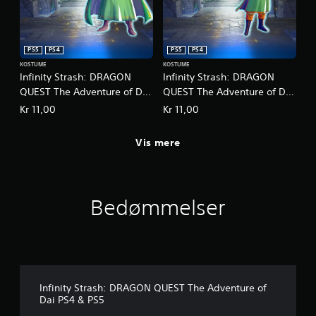
n
(
a
b
f
a
b
r
PS5
PS4
PS5
PS4
s
y
i
KOSTUME
KOSTUME
Infinity Strash: DRAGON
Infinity Strash: DRAGON
d
s
e
QUEST The Adventure of Dai
QUEST The Adventure of Dai
)
s
– Legendary Mage-kostume
– Legendary Martial Artist-
Kr 11,00
Kr 11,00
D
p
kostume
e
i
r
l
Vis mere
g
l
i
e
v
t
e
m
s
Bedømmelser
i
n
d
o
l
g
e
l
r
e
t
m
i
Infinity Strash: DRAGON QUEST The Adventure of
u
d
Dai PS4 & PS5
l
i
i