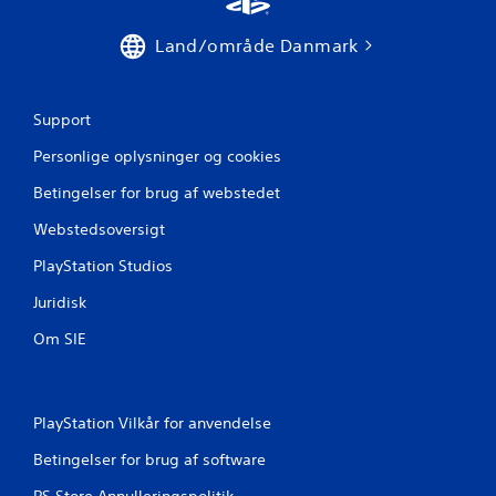
v
æ
Land/område Danmark
g
e
l
s
Support
e
s
Personlige oplysninger og cookies
k
o
Betingelser for brug af webstedet
n
Webstedsoversigt
t
r
PlayStation Studios
o
l
Juridisk
.
Om SIE
K
a
n
PlayStation Vilkår for anvendelse
s
p
Betingelser for brug af software
i
PS Store Annulleringspolitik