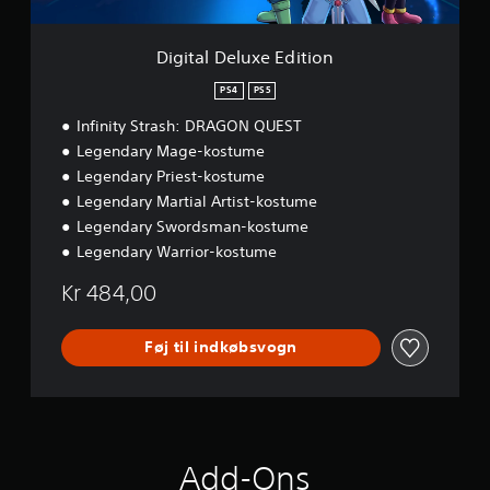
e
x
u
t
e
p
s
E
p
Digital Deluxe Edition
v
d
o
æ
i
r
PS4
PS5
r
t
t
h
Infinity Strash: DRAGON QUEST
i
t
e
o
i
Legendary Mage-kostume
d
n
l
Legendary Priest-kostume
s
g
g
Legendary Martial Artist-kostume
e
r
Legendary Swordsman-kostume
n
a
t
Legendary Warrior-kostume
d
i
.
l
Kr 484,00
k
n
A
y
Føj til indkøbsvogn
f
t
b
n
r
i
y
n
d
g
e
.
Add-Ons
s