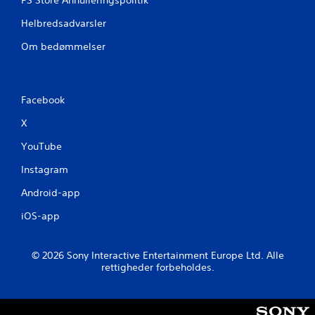
l
l
Helbredsadvarsler
e
s
Om bedømmelser
u
d
e
n
Facebook
t
X
o
u
YouTube
c
h
Instagram
-
Android-app
k
o
iOS-app
n
t
r
© 2026 Sony Interactive Entertainment Europe Ltd. Alle
rettigheder forbeholdes.
o
l
f
u