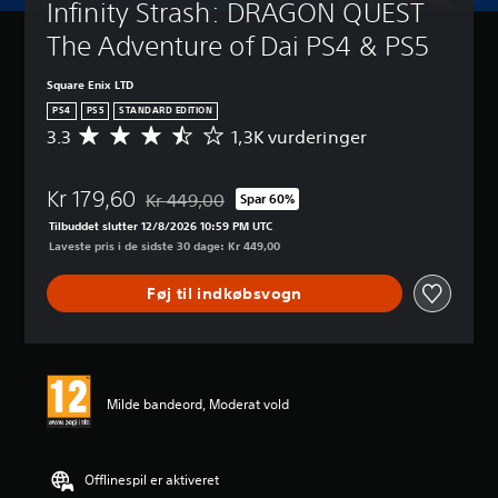
n
Infinity Strash: DRAGON QUEST 
t
d
s
n
(
The Adventure of Dai PS4 & PS5
k
i
b
r
n
a
u
Square Enix LTD
g
s
e
PS4
PS5
STANDARD EDITION
(
i
n
3.3
1,3K vurderinger
G
b
s
e
e
a
)
d
n
o
s
D
Kr 179,60
n
Kr 449,00
Spar 60%
g
Nedsat fra den normale pris på Kr 449,00
i
u
e
s
Tilbuddet slutter 12/8/2026 10:59 PM UTC
s
k
m
l
Laveste pris i de sidste 30 dage: Kr 449,00
a
)
s
u
n
n
D
k
r
Føj til indkøbsvogn
i
u
k
e
t
k
e
d
l
a
f
u
i
n
o
c
g
æ
r
e
v
n
Milde bandeord, Moderat vold
i
r
u
d
n
e
r
r
d
d
d
e
i
e
e
Offlinespil er aktiveret
k
v
t
r