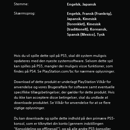
3
e
b
Stemme:
Engelsk, Japansk
t
e
8
i
v
Skærmsprog:
Engelsk, Fransk (Frankrig),
l
æ
Japansk, Kinesisk
7
b
(forenklet), Kinesisk
g
a
(traditionelt), Koreansk,
e
v
g
Spansk (Mexico), Tysk
l
e
u
s
t
i
e
r
l
s
Hvis du vil spille dette spil på PS5, skal dit system muligvis 
s
k
opdateres med den nyeste systemsoftware. Selvom dette spil 
d
p
o
kan spilles på PS5, mangler der muligvis visse funktioner, som 
i
n
findes på PS4. Se PlayStation.com/bc for nærmere oplysninger.
l
e
t
l
Download af dette produkt er underlagt PlayStation Vilkår for 
r
e
r
anvendelse og vores Brugeraftale for software samt eventuelle 
o
t
specifikke tillægsbetingelser, der gælder for dette produkt. Hvis 
l
p
i
du ikke kan acceptere disse betingelser, skal du undlade at 
r
D
downloade produktet. Se Vilkår for anvendelse for at se flere 
æ
n
u
vigtige oplysninger.
c
k
i
g
a
Du kan downloade og spille dette indhold på den primære PS5-
s
n
konsol, som er tilknyttet din konto (gennem indstillingen 
p
e
s
“Konsoldeling og offlinespil”), og på alle andre PS5-konsoller, 