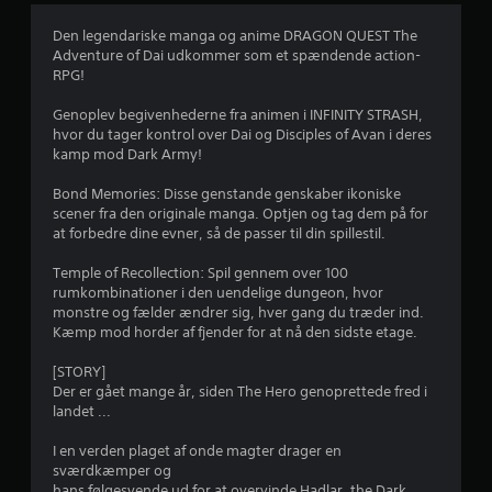
e
l
D
Den legendariske manga og anime DRAGON QUEST The
e
u
r
Adventure of Dai udkommer som et spændende action-
m
k
RPG!
u
a
n
l
n
Genoplev begivenhederne fra animen i INFINITY STRASH,
i
o
e
hvor du tager kontrol over Dai og Disciples of Avan i deres
g
p
kamp mod Dark Army!
h
r
r
e
e
Bond Memories: Disse genstande genskaber ikoniske
d
t
u
scener fra den originale manga. Optjen og tag dem på for
e
t
at forbedre dine evner, så de passer til din spillestil.
r
e
d
f
m
Temple of Recollection: Spil gennem over 100
o
a
a
rumkombinationer i den uendelige dungeon, hvor
r
n
monstre og fælder ændrer sig, hver gang du træder ind.
a
u
f
Kæmp mod horder af fjender for at nå den sidste etage.
t
e
i
l
f
[STORY]
n
l
Der er gået mange år, siden The Hero genoprettede fred i
v
e
e
landet ...
e
p
r
u
m
I en verden plaget af onde magter drager en
t
n
sværdkæmper og
e
k
hans følgesvende ud for at overvinde Hadlar, the Dark
r
t