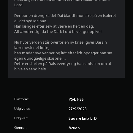
s
Lord.
e
e
p
r
t
Der bor en dreng kaldet Dai blandt monstre på en isoleret
i
t
ø i det sydlige hav.
n
i
j
Han længes efter selv at være en helt en dag.
d
l
Alt ændrer sig, da the Dark Lord bliver genoplivet.
e
l
e
.
a
Nu hvor verden står overfor en ny krise, giver Dai sin
g
r
læremester et løfte,
r
K
han møder nye venner og lidt efter lidt opdager han sin
i
n
a
egen uundgåelige skæbne ...
n
n
Dette er starten på Dais eventyr og hans mission om at
g
e
s
blive en sand helt!
,
s
p
r
å
i
d
l
f
u
l
k
r
e
Platform:
PS4, PS5
a
s
n
Udgivelse:
27/9/2023
a
u
v
d
e
Udgiver:
Square Enix LTD
1
e
n
Genrer:
Action
d
n