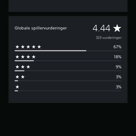
G
4.44
Globale spillervurderinger
e
323 vurderinger
67%
n
18%
n
9%
e
3%
m
3%
s
n
i
t