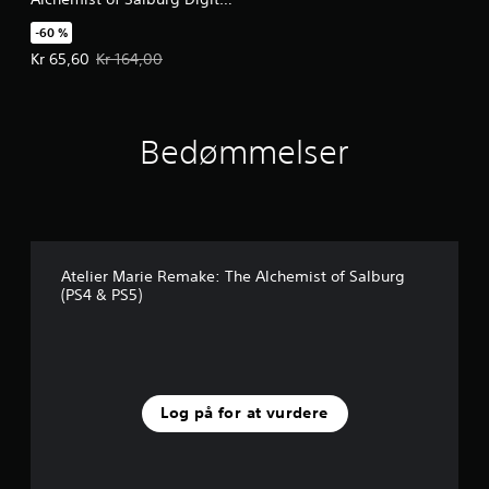
Deluxe Upgrade Pack
-60 %
Tilbudspris Kr 65,60. Oprindelig pris Kr 164,00.
Kr 65,60
Kr 164,00
Bedømmelser
Atelier Marie Remake: The Alchemist of Salburg
(PS4 & PS5)
Log på for at vurdere