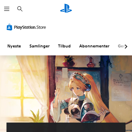
S
ø
g
Nyeste
Samlinger
Tilbud
Abonnementer
Genne