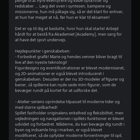
e
penge til at hyre eventyrere og købe opskrifter og
redskaber ... Læg det oven i syntesen, kampene og
r
missionerne, hun må påtage sig, så er det klart for enhver,
at hun har meget at nå, før hun er klar til eksamen!
4
Det er op til dig at beslutte, hvor hun skal starte! Arbejd
hårdt for at bestå fra Akademiet [Academy], men sørg for
.
at have det sjovt undervejs.
4
Højdepunkter i genskabelsen:
- Forbedret grafik! Marie og hendes venner bliver bragt til
4
live af den nyeste teknologi!
Figurdesigns og eventillustrationer er blevet moderniseret,
s
og 2D-animationer er også blevet introduceret i
genskabelsen. Desuden er der nu 3D-modeler af figurer og
t
baner, så spillerne kan nyde søde mini-figurer, som de
bevæger rundt på kortet for at udforske det.
j
- Atelier-seriens oprindelse tilpasset til moderne tider og
e
med større spilbarhed!
Spillet fastholder originalens enkelhed og fleksibilitet, men
r
vejledningen og navigationen i spillets funktioner er blevet
udvidet og forbedret. Måderne, du kan bevæge dig rundt i
n
byen og indsamle ting i marken, er også blevet
modificeret, så de opfylder moderne forventninger til spil,