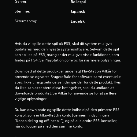
e
Genrer:
Rollespil
r
Stemme:
Japansk
n
Skærmsprog:
Engelsk
e
r
Hvis du vil spille dette spil på PS5, skal dit system muligvis 
opdateres med den nyeste systemsoftware. Selvom dette spil 
f
kan spilles på PS5, mangler der muligvis visse funktioner, som 
findes på PS4. Se PlayStation.com/bc for nærmere oplysninger.
r
Download af dette produkt er underlagt PlayStation Vilkår for 
anvendelse og vores Brugeraftale for software samt eventuelle 
a
specifikke tillægsbetingelser, der gælder for dette produkt. Hvis 
du ikke kan acceptere disse betingelser, skal du undlade at 
3
downloade produktet. Se Vilkår for anvendelse for at se flere 
vigtige oplysninger.
2
Du kan downloade og spille dette indhold på den primære PS5-
3
konsol, som er tilknyttet din konto (gennem indstillingen 
“Konsoldeling og offlinespil”), og på alle andre PS5-konsoller, 
v
når du logger på med den samme konto.
u