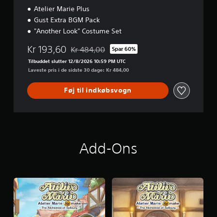
o
Atelier Marie Plus
n
Gust Extra BGM Pack
"Another Look" Costume Set
Kr 193,60
Kr 484,00
Spar 60%
Nedsat fra den normale pris på Kr 484,00
Tilbuddet slutter 12/8/2026 10:59 PM UTC
Laveste pris i de sidste 30 dage: Kr 484,00
Føj til indkøbsvogn
Add-Ons