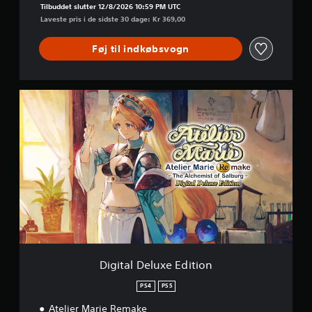
Tilbuddet slutter 12/8/2026 10:59 PM UTC
Laveste pris i de sidste 30 dage: Kr 369,00
Føj til indkøbsvogn
D
i
g
i
t
a
l
D
e
l
u
x
e
E
Digital Deluxe Edition
d
i
PS4
PS5
t
Atelier Marie Remake
i