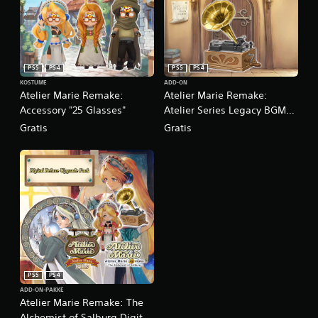
PS5
PS4
PS5
PS4
KOSTUME
ADD-ON
Atelier Marie Remake:
Atelier Marie Remake:
Accessory "25 Glasses"
Atelier Series Legacy BGM
Pack
Gratis
Gratis
PS5
PS4
ADD-ON-PAKKE
Atelier Marie Remake: The
Alchemist of Salburg Digital