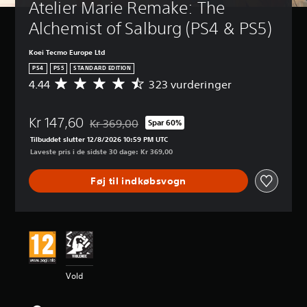
Atelier Marie Remake: The 
Alchemist of Salburg (PS4 & PS5)
Koei Tecmo Europe Ltd
PS4
PS5
STANDARD EDITION
4.44
323 vurderinger
G
e
n
Kr 147,60
n
Kr 369,00
Spar 60%
Nedsat fra den normale pris på Kr 369,00
e
Tilbuddet slutter 12/8/2026 10:59 PM UTC
m
Laveste pris i de sidste 30 dage: Kr 369,00
s
n
Føj til indkøbsvogn
i
t
l
i
g
v
u
r
Vold
d
e
r