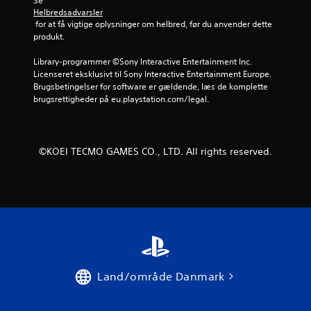
Se 
Helbredsadvarsler
r
 for at få vigtige oplysninger om helbred, før du anvender dette 
produkt.
d
Library-programmer ©Sony Interactive Entertainment Inc. 
e
Licenseret eksklusivt til Sony Interactive Entertainment Europe. 
Brugsbetingelser for software er gældende, læs de komplette 
r
brugsrettigheder på eu.playstation.com/legal.
i
n
©KOEI TECMO GAMES CO., LTD. All rights reserved.
g
e
r
Land/område Danmark