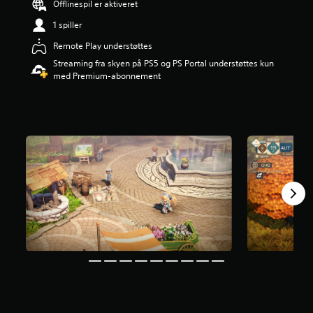
Offlinespil er aktiveret
i
1 spiller
n
g
Remote Play understøttes
e
r
Streaming fra skyen på PS5 og PS Portal understøttes kun
4
med Premium-abonnement
.
4
4
s
t
j
e
r
n
e
r
u
d
a
f
f
e
m