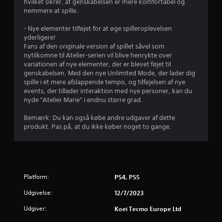
e
hvilket sikrer, at genskabelsen er mere komfortabel og
nemmere at spille.
r
- Nye elementer tilføjet for at øge spilleroplevelsen
u
yderligere!
Fans af den originale version af spillet såvel som
d
nytilkomne til Atelier-serien vil blive henrykte over
variationen af nye elementer, der er blevet føjet til
a
genskabelsen. Med den nye Unlimited Mode, der lader dig
spille i et mere afslappende tempo, og tilføjelsen af nye
f
events, der tillader interaktion med nye personer, kan du
nyde "Atelier Marie" i endnu større grad.
f
Bemærk: Du kan også købe andre udgaver af dette
e
produkt. Pas på, at du ikke køber noget to gange.
m
s
Platform:
PS4, PS5
t
Udgivelse:
12/7/2023
j
Udgiver:
Koei Tecmo Europe Ltd