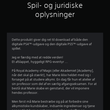
l
Spil- og juridiske
i
oplysninger
g
v
u
Dette produkt giver dig ret til download af både den
digitale PS4™-udgave og den digitale PS5™-udgave af
r
spillet.
d
Jeg er færdig med at redde verden!
Et afslappet, hyggeligt RPG-eventyr ...
e
På Royal Academy of Magic (eller Akademiet [Academy],
r
når det skal gå stærkt), har Marie ikke heldet med sig i
forsøget på at studere alkymi. En dag får hun et atelier af
i
sin professor som del af en særlig afgangseksamen. For at
bestå skal Marie skabe en genstand, der vil imponere
n
hendes professor.
g
Men først må Marie bestræbe sig på at forbedre sine
alkymistiske kundskaber, indsamle ingredienser og tjene