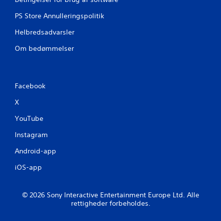
e
l
PS Store Annulleringspolitik
i
Helbredsadvarsler
g
t
Om bedømmelser
m
i
l
j
ø
Facebook
u
X
n
d
YouTube
e
r
Instagram
h
e
Android-app
l
e
iOS-app
s
p
i
© 2026 Sony Interactive Entertainment Europe Ltd. Alle
l
rettigheder forbeholdes.
l
e