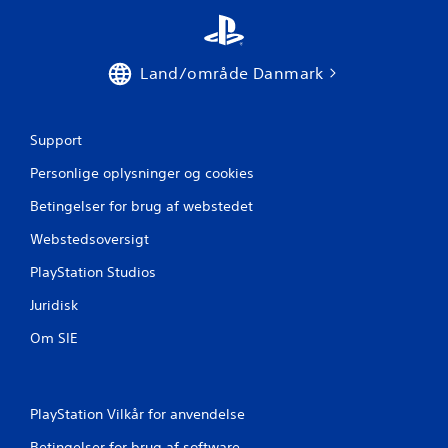
n
d
D
u
Land/område Danmark
k
a
n
f
Support
å
a
Personlige oplysninger og cookies
d
Betingelser for brug af webstedet
g
a
Webstedsoversigt
n
g
PlayStation Studios
t
i
Juridisk
l
e
Om SIE
t
u
s
k
PlayStation Vilkår for anvendelse
a
d
Betingelser for brug af software