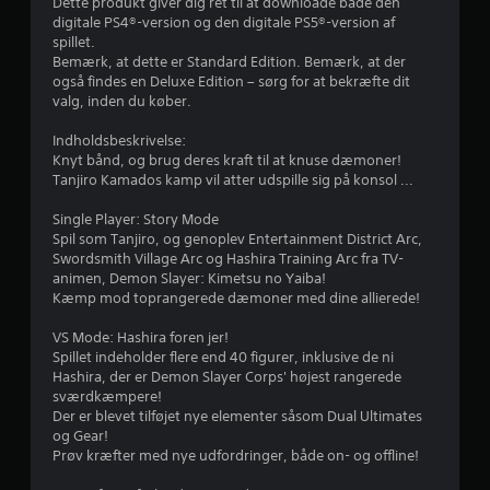
Dette produkt giver dig ret til at downloade både den
d
m
n
l
digitale PS4®-version og den digitale PS5®-version af
f
s
s
spillet.
a
a
p
t
Bemærk, at dette er Standard Edition. Bemærk, at der
t
i
g
også findes en Deluxe Edition – sørg for at bekræfte dit
t
f
l
e
valg, inden du køber.
e
l
n
r
f
e
n
Indholdsbeskrivelse:
h
s
e
Knyt bånd, og brug deres kraft til at knuse dæmoner!
j
e
p
m
Tanjiro Kamados kamp vil atter udspille sig på konsol ...
æ
i
g
l
l
m
å
Single Player: Story Mode
p
l
s
Spil som Tanjiro, og genoplev Entertainment District Arc,
e
e
s
p
Swordsmith Village Arc og Hashira Training Arc fra TV-
u
t
i
animen, Demon Slayer: Kimetsu no Yaiba!
n
u
t
l
Kæmp mod toprangerede dæmoner med dine allierede!
d
d
l
e
e
j
e
VS Mode: Hashira foren jer!
r
n
t
Spillet indeholder flere end 40 figurer, inklusive de ni
t
a
s
e
Hashira, der er Demon Slayer Corps' højest rangerede
e
t
k
sværdkæmpere!
k
h
o
r
Der er blevet tilføjet nye elementer såsom Dual Ultimates
s
a
n
og Gear!
t
v
t
n
Prøv kræfter med nye udfordringer, både on- og offline!
e
e
r
r
d