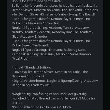
o
Bonus for at forbinde gemte data:
e
t
e
l
Spillerne får følgende bonusser, hvis de har gemte data fra
i
n
f
Demon Slayer -Kimetsu no Yaiba- The Hinokami Chronicles
r
l
a
u
eller Demon Slayer -Kimetsu no Yaiba- Sweep The Board!
v
d
n
- Bonus for gemte data fra Demon Slayer -Kimetsu no
f
i
a
k
Yaiba- The Hinokami Chronicles:
g
p
t
Nøgler til figuroplåsning: Academy Tanjiro, Academy
r
t
t
i
Nezuko, Academy Zenitsu, Academy Inosuke, Academy
i
i
o
Giyu, Academy Shinobu
a
g
v
n
- Bonus for gemte data fra Demon Slayer -Kimetsu no
e
e
e
Yaiba- Sweep The Board!:
6
l
m
r
Nøgle til figuroplåsning: Hinatsuru, Makio og Suma
y
o
.
Kamppåklædning: Hinatsuru, Makio og Suma Kimono
2
d
d
(Meal Prep)
e
s
u
7
P
t
Indhold i Standard Edition:
n
å
a
- Hovedspillet Demon Slayer -Kimetsu no Yaiba- The
d
0
n
m
Hinokami Chronicles 2
e
d
i
- Digital Version-bonus: Nøgler til figuroplåsning: Academy
r
v
i
n
Rengoku og Academy Uzui
g
a
d
a
u
f
*Nøgler til figuroplåsning er bonusser, der giver dig
e
m
t
mulighed for at spille med den anførte figur i VS Mode fra
l
e
r
r
starten.
s
p
æ
*Kamppåklædning kan bruges i VS Mode.
l
e
k