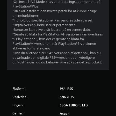
d
*Onlinespil i VS Mode kræver et betalingsabonnement på
a
r
k
PlayStation®Plus.
y
e
o
e
*Du skal installere den nyeste patch for at kunne bruge
.
r
m
onlinefunktioner.
n
r
v
*Indhold og specifikationer kan ændres uden varsel.
e
e
*Digital version-bonusser er permanente.
s
i
*Bonusser kan blive distribueret på en senere dato.
j
l
*Gemte spildata fra PlayStation®4-versionen kan overføres
l
å
n
til PlayStation®5, hvis der er gemte spildata fra
e
e
PlayStation®4-versionen, når PlayStation®5-versionen
d
t
g
aktiveres for første gang
n
t
*Hvis du allerede ejer PS4®-versionen af dette spil, kan du
i
i
downloade den digitale PS5®-version uden yderligere
e
l
n
omkostninger, og du behøver ikke at købe dette produkt.
.
g
r
D
u
k
a
Platform:
PS4, PS5
n
n
Udgivelse:
5/8/2025
å
Udgiver:
SEGA EUROPE LTD
r
s
Genrer:
Action
o