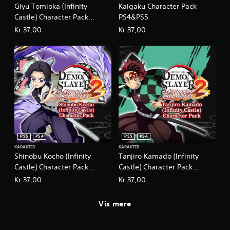
e
i
Giyu Tomioka (Infinity
Kaigaku Character Pack
e
v
l
Castle) Character Pack
PS4&PS5
r
i
l
PS4&PS5
v
g
Kr 37,00
Kr 37,00
e
t
i
t
i
b
l
g
r
a
s
n
a
t
g
t
e
s
i
f
o
o
i
m
n
g
m
u
D
e
r
u
r
PS5
PS4
PS5
PS4
e
k
e
r
KARAKTER
KARAKTER
a
i
Shinobu Kocho (Infinity
Tanjiro Kamado (Infinity
.
n
e
Castle) Character Pack
Castle) Character Pack
s
t
PS4&PS5
PS4&PS5
p
b
Kr 37,00
Kr 37,00
K
i
e
l
l
g
a
Vis mere
l
r
r
e
æ
e
s
n