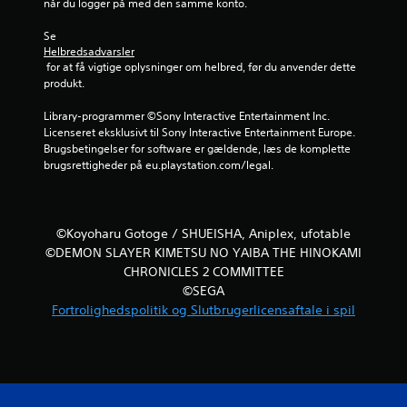
når du logger på med den samme konto.
l
e
Se 
d
Helbredsadvarsler
n
 for at få vigtige oplysninger om helbred, før du anvender dette 
i
produkt.
n
g
Library-programmer ©Sony Interactive Entertainment Inc. 
.
Licenseret eksklusivt til Sony Interactive Entertainment Europe. 
Brugsbetingelser for software er gældende, læs de komplette 
brugsrettigheder på eu.playstation.com/legal.
Ø
v
e
l
©Koyoharu Gotoge / SHUEISHA, Aniplex, ufotable
s
©DEMON SLAYER KIMETSU NO YAIBA THE HINOKAMI
e
CHRONICLES 2 COMMITTEE
s
©SEGA
t
Fortrolighedspolitik og Slutbrugerlicensaftale i spil
i
l
s
t
a