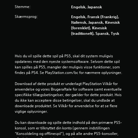
m
Stemme:
Engelsk, Japansk
h
e
Skærmsprog:
Engelsk, Fransk (Frankrig),
l
Italiensk, Japansk, Kinesisk
s
(forenklet), Kinesisk
t
(traditionelt), Spansk, Tysk
g
e
n
n
Hvis du vil spille dette spil på PS5, skal dit system muligvis 
e
opdateres med den nyeste systemsoftware. Selvom dette spil 
m
kan spilles på PS5, mangler der muligvis visse funktioner, som 
g
findes på PS4. Se PlayStation.com/bc for nærmere oplysninger.
å
s
Download af dette produkt er underlagt PlayStation Vilkår for 
p
anvendelse og vores Brugeraftale for software samt eventuelle 
i
specifikke tillægsbetingelser, der gælder for dette produkt. Hvis 
l
du ikke kan acceptere disse betingelser, skal du undlade at 
l
downloade produktet. Se Vilkår for anvendelse for at se flere 
e
vigtige oplysninger.
t
s
Du kan downloade og spille dette indhold på den primære PS5-
v
konsol, som er tilknyttet din konto (gennem indstillingen 
e
“Konsoldeling og offlinespil”), og på alle andre PS5-konsoller, 
j