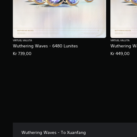
r
a
3
7
K
v
u
r
VIRTUEL VALUTA
VIRTUEL VALUTA
Wuthering Waves - 6480 Lunites
Wuthering Wa
d
e
Kr 739,00
Kr 449,00
r
i
n
g
e
r
Wuthering Waves - To Xuanfang