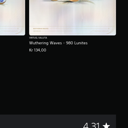
VIRTUEL VALUTA
Wuthering Waves - 980 Lunites
Kr 134,00
G
4.31