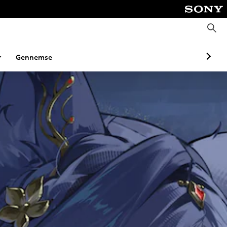
S
ø
g
r
Gennemse