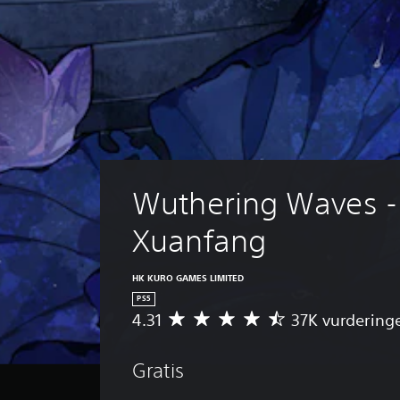
Wuthering Waves -
Xuanfang
HK KURO GAMES LIMITED
PS5
4.31
37K vurdering
G
e
n
Gratis
n
e