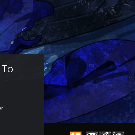
 To 
er