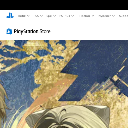
Butik
PS5
Spil
PS Plus
Tilbehør
Nyheder
Suppo