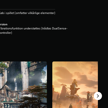
øb i spillet (omfatter vilkårlige elementer)
rsion
ibrationsfunktion understøttes (trådløs DualSense-
ontroller)