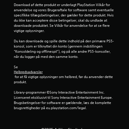
g
s
h
k
Download af dette produkt er underlagt PlayStation Vilkår for 
u
-
a
anvendelse og vores Brugeraftale for software samt eventuelle 
e
e
n
k
specifikke tillægsbetingelser, der gælder for dette produkt. Hvis 
l
n
du ikke kan acceptere disse betingelser, skal du undlade at 
o
r
k
å
downloade produktet. Se Vilkår for anvendelse for at se flere 
n
r
o
vigtige oplysninger.
t
s
m
r
o
Du kan downloade og spille dette indhold på den primære PS5-
f
o
m
konsol, som er tilknyttet din konto (gennem indstillingen 
o
l
h
“Konsoldeling og offlinespil”), og på alle andre PS5-konsoller, 
r
f
e
når du logger på med den samme konto.
t
u
l
(
s
n
Se 
b
t
Helbredsadvarsler
k
a
 for at få vigtige oplysninger om helbred, før du anvender dette 
g
t
produkt.
e
s
i
n
i
o
Library-programmer ©Sony Interactive Entertainment Inc. 
n
s
n
Licenseret eksklusivt til Sony Interactive Entertainment Europe. 
e
)
e
Brugsbetingelser for software er gældende, læs de komplette 
m
D
r
brugsrettigheder på eu.playstation.com/legal.
g
u
å
D
k
s
u
a
p
k
n
i