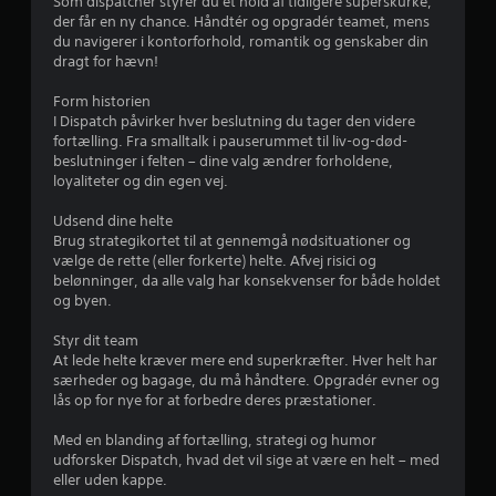
Som dispatcher styrer du et hold af tidligere superskurke,
a
r
s
d
der får en ny chance. Håndtér og opgradér teamet, mens
n
e
e
du navigerer i kontorforhold, romantik og genskaber din
æ
n
t
n
dragt for hævn!
n
t
a
d
i
j
t
Form historien
r
d
b
I Dispatch påvirker hver beslutning du tager den videre
e
s
r
e
fortælling. Fra smalltalk i pauserummet til liv-og-død-
s
g
u
beslutninger i felten – dine valg ændrer forholdene,
,
r
g
r
loyaliteter og din egen vej.
s
æ
e
å
n
b
n
Udsend dine helte
d
s
e
Brug strategikortet til at gennemgå nødsituationer og
e
e
v
e
vælge de rette (eller forkerte) helte. Afvej risici og
b
)
æ
belønninger, da alle valg har konsekvenser for både holdet
l
.
g
og byen.
r
i
e
v
l
Styr dit team
f
P
e
s
At lede helte kræver mere end superkræfter. Hver helt har
r
å
e
særheder og bagage, du må håndtere. Opgradér evner og
r
n
m
s
lås op for nye for at forbedre deres præstationer.
e
i
k
a
m
n
o
Med en blanding af fortælling, strategi og humor
m
d
n
udforsker Dispatch, hvad det vil sige at være en helt – med
e
5
t
e
eller uden kappe.
r
r