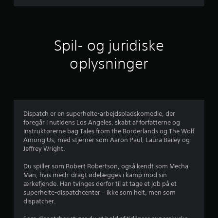
i
b
h
n
e
l
l
e
t
l
i
p
r
r
e
v
r
t
e
o
o
Spil- og juridiske
n
,
r
l
m
e
n
p
D
oplysninger
e
l
e
t
u
l
m
s
k
r
e
m
p
a
r
e
å
n
v
a
u
s
s
i
t
k
p
Dispatch er en superhelte-arbejdspladskomedie, der
g
l
d
æ
i
foregår i nutidens Los Angeles, skabt af forfatterne og
t
æ
r
l
instruktørerne bag Tales from the Borderlands og The Wolf
i
s
a
m
l
Among Us, med stjerner som Aaron Paul, Laura Bailey og
g
e
e
e
Jeffrey Wright.
e
.
f
n
s
f
i
p
Du spiller som Robert Robertson, også kendt som Mecha
a
f
n
i
Man, hvis mech-dragt ødelægges i kamp mod sin
r
d
l
ærkefjende. Han tvinges derfor til at tage et job på et
v
e
e
l
superhelte-dispatchcenter – ikke som helt, men som
e
n
e
dispatcher.
r
f
m
t
k
o
u