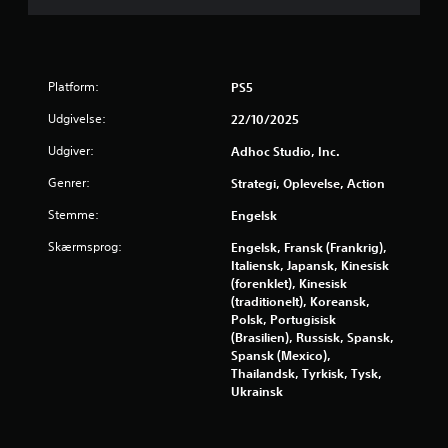
l
e
3
o
s
a
l
e
t
4
.
s
r
k
o
0
Platform:
PS5
e
K
m
l
Udgivelse:
22/10/2025
9
a
k
n
n
o
Udgiver:
e
Adhoc Studio, Inc.
v
s
n
f
p
t
Genrer:
Strategi, Oplevelse, Action
r
u
i
r
a
Stemme:
Engelsk
l
o
h
r
l
i
l
Skærmsprog:
Engelsk, Fransk (Frankrig),
n
e
f
Italiensk, Japansk, Kinesisk
d
a
s
u
(forenklet), Kinesisk
n
u
(traditionelt), Koreansk,
n
e
d
Polsk, Portugisisk
d
k
e
(Brasilien), Russisk, Spansk,
e
r
t
n
Spansk (Mexico),
n
i
.
Thailandsk, Tyrkisk, Tysk,
i
t
o
Ukrainsk
o
n
V
n
u
D
i
c
u