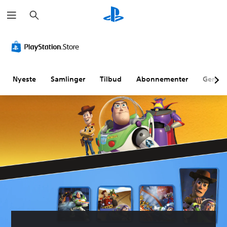
S
ø
g
Nyeste
Samlinger
Tilbud
Abonnementer
Genne