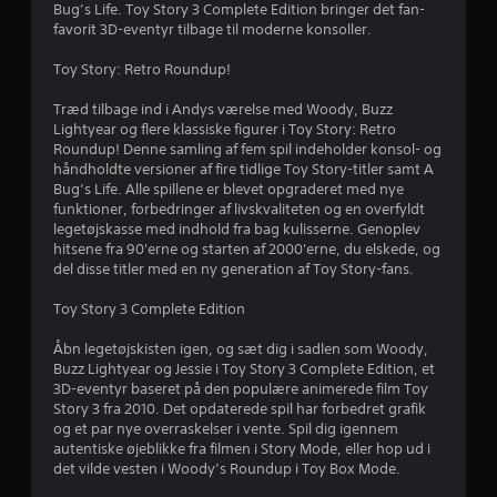
Bug’s Life. Toy Story 3 Complete Edition bringer det fan-
favorit 3D-eventyr tilbage til moderne konsoller.
Toy Story: Retro Roundup!
Træd tilbage ind i Andys værelse med Woody, Buzz
Lightyear og flere klassiske figurer i Toy Story: Retro
Roundup! Denne samling af fem spil indeholder konsol- og
håndholdte versioner af fire tidlige Toy Story-titler samt A
Bug’s Life. Alle spillene er blevet opgraderet med nye
funktioner, forbedringer af livskvaliteten og en overfyldt
legetøjskasse med indhold fra bag kulisserne. Genoplev
hitsene fra 90'erne og starten af ​​2000'erne, du elskede, og
del disse titler med en ny generation af Toy Story-fans.
Toy Story 3 Complete Edition
Åbn legetøjskisten igen, og sæt dig i sadlen som Woody,
Buzz Lightyear og Jessie i Toy Story 3 Complete Edition, et
3D-eventyr baseret på den populære animerede film Toy
Story 3 fra 2010. Det opdaterede spil har forbedret grafik
og et par nye overraskelser i vente. Spil dig igennem
autentiske øjeblikke fra filmen i Story Mode, eller hop ud i
det vilde vesten i Woody’s Roundup i Toy Box Mode.