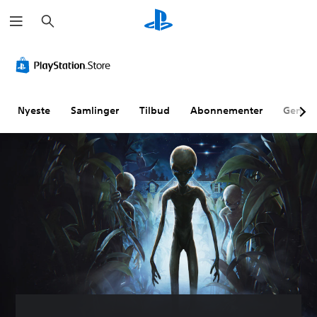
S
ø
g
Nyeste
Samlinger
Tilbud
Abonnementer
Genne