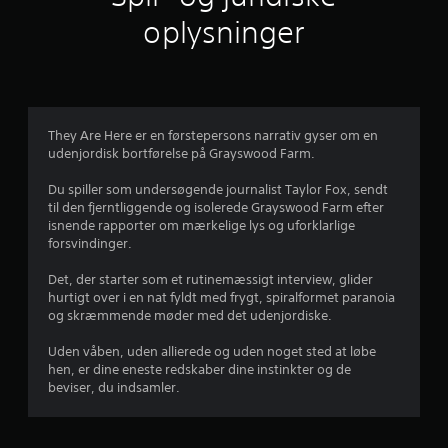
oplysninger
They Are Here er en førstepersons narrativ gyser om en
udenjordisk bortførelse på Grayswood Farm.
Du spiller som undersøgende journalist Taylor Fox, sendt
til den fjerntliggende og isolerede Grayswood Farm efter
isnende rapporter om mærkelige lys og uforklarlige
forsvindinger.
Det, der starter som et rutinemæssigt interview, glider
hurtigt over i en nat fyldt med frygt, spiralformet paranoia
og skræmmende møder med det udenjordiske.
Uden våben, uden allierede og uden noget sted at løbe
hen, er dine eneste redskaber dine instinkter og de
beviser, du indsamler.