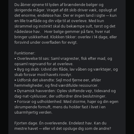
Du åbner øjnene til lyden af brændende bølger og
skrigende måger. Vraget af dit skib driver væk, opslugt af
det enorme, endeløse hav. Der er ingen land i sigte — kun
en lille træflåde og din vilje til at overleve. Med kun
skrammel og instinkt skal du bekæmpe sult, tørst og det
nådesløse hav. Hver bølge gemmer på fare, hver nat
bringer usikkerhed. Klokken tikker: overlev i 14 dage, eller
forsvind under overfladen for evigt.
Funktioner:
• Overlevelse til søs: Saml vragrester, fisk efter mad, og
opsaml regnvand for at overleve.
• Byg og skab: Udvid din flåde, lav våben og værktøjer, og
skab forsvar mod havets rovdyr.
• Udforsk det ukendte: Sejl mod fjerne øer, afslør
hemmeligheder, og find værdifulde ressourcer.
• Dynamisk havverden: Oplev skiftende vejr, tidevand og
dag-nat-cyklusser, der udfordrer dine beslutninger.
• Forsvar og udholdenhed: Mød storme, hajer og din egen
skrumpende fornuft, mens du holder fast i livet i en
ubarmhjertig verden.
Fjorten dage. Én overlevende. Endeløst hav. Kan du
mestre havet — eller vil det opsluge dig som de andre?