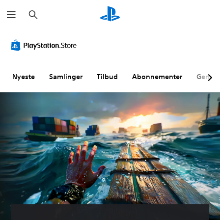
S
ø
g
Nyeste
Samlinger
Tilbud
Abonnementer
Genne