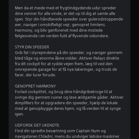
Men da et møde med et frygtindgydende udyr spreder
dine venner for alle vinde, er det op til dig at samle alle
igen. Styr din håndlavede speeder over gulerodstoppende
øer, naviger i omskifteligt vejr, genopret himlens
Harmony, og bliv genforenet med dine mistede
følgesvende i en verden fuld af flyvende vidundere.
STYR DIN SPEEDER
Grib fat i styrepindene på din speeder, og naviger gennem
blød tåge og enorme åbne vidder. Aktiver Relays direkte
fra dit cockpit for at rydde vejen frem, læg til ved den
omrejsende garage for at få nye lakeringer, og trods de
farer, der lurer forude.
GENOPRET HARMONY
Forlad cockpittet, og brug dine håndgribekroge til at
svinge dig gennem ruiner og løse ældgamle gåder. Aktiver
Amplifiers for at opgradere din speeder, hjælp de lokale
med at genopbygge deres hjem, og få verden til at synge
igen.
UDFORSK DET UKENDTE
Find din spredte besætning som Captain Nym og
navigatøren Chladni, mens du undviger løbske maskiner.