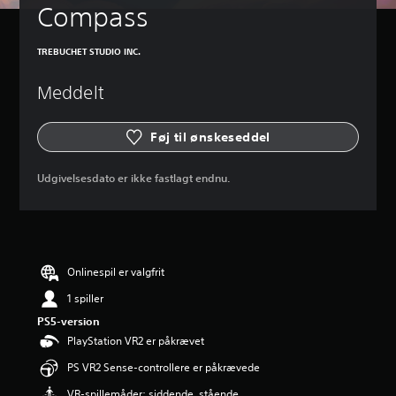
Compass
TREBUCHET STUDIO INC.
Meddelt
Føj til ønskeseddel
Udgivelsesdato er ikke fastlagt endnu.
Onlinespil er valgfrit
1 spiller
PS5-version
PlayStation VR2 er påkrævet
PS VR2 Sense-controllere er påkrævede
VR-spillemåder: siddende, stående