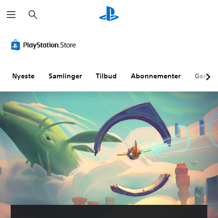
S
ø
g
Nyeste
Samlinger
Tilbud
Abonnementer
Genne