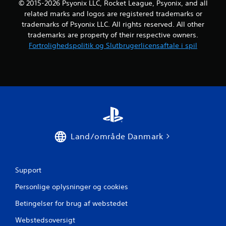
© 2015-2026 Psyonix LLC, Rocket League, Psyonix, and all
t
related marks and logos are registered trademarks or
j
trademarks of Psyonix LLC. All rights reserved. All other
trademarks are property of their respective owners.
e
Fortrolighedspolitik og Slutbrugerlicensaftale i spil
r
n
e
r
f
Land/område Danmark
r
Support
a
Personlige oplysninger og cookies
1
Betingelser for brug af webstedet
5
Webstedsoversigt