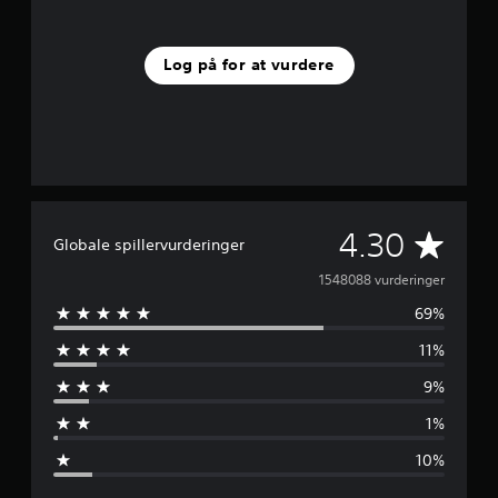
Log på for at vurdere
G
4.30
Globale spillervurderinger
e
1548088 vurderinger
69%
n
11%
n
9%
e
1%
m
10%
s