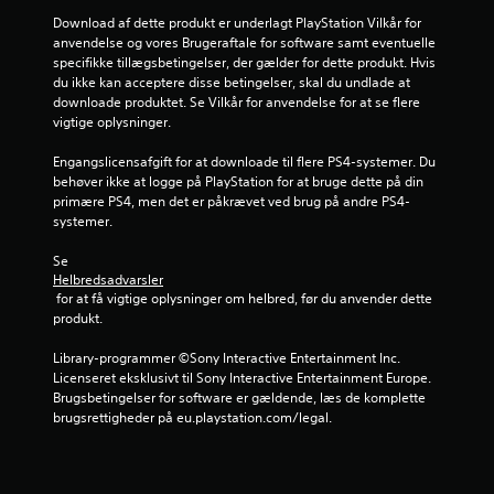
r
Download af dette produkt er underlagt PlayStation Vilkår for 
anvendelse og vores Brugeraftale for software samt eventuelle 
n
specifikke tillægsbetingelser, der gælder for dette produkt. Hvis 
du ikke kan acceptere disse betingelser, skal du undlade at 
e
downloade produktet. Se Vilkår for anvendelse for at se flere 
vigtige oplysninger.
r
Engangslicensafgift for at downloade til flere PS4-systemer. Du 
u
behøver ikke at logge på PlayStation for at bruge dette på din 
primære PS4, men det er påkrævet ved brug på andre PS4-
d
systemer.
a
Se 
Helbredsadvarsler
 for at få vigtige oplysninger om helbred, før du anvender dette 
f
produkt.
f
Library-programmer ©Sony Interactive Entertainment Inc. 
Licenseret eksklusivt til Sony Interactive Entertainment Europe. 
e
Brugsbetingelser for software er gældende, læs de komplette 
brugsrettigheder på eu.playstation.com/legal.
m
s