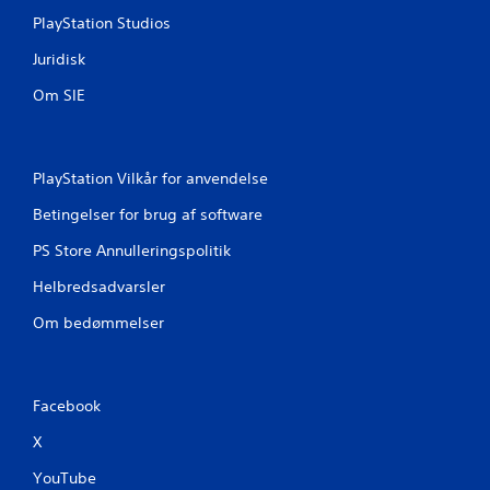
4
PlayStation Studios
8
Juridisk
0
Om SIE
8
8
PlayStation Vilkår for anvendelse
v
Betingelser for brug af software
u
PS Store Annulleringspolitik
Helbredsadvarsler
r
Om bedømmelser
d
e
Facebook
r
X
i
YouTube