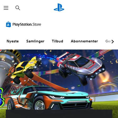
S
ø
g
Nyeste
Samlinger
Tilbud
Abonnementer
Genne