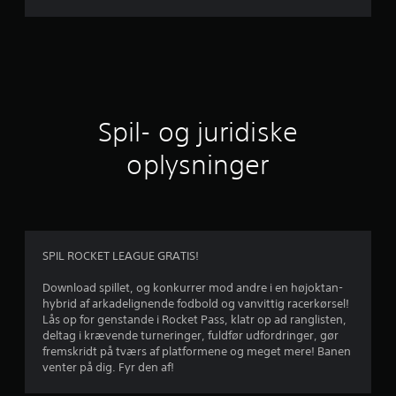
n
i
t
l
Spil- og juridiske
i
oplysninger
g
v
u
SPIL ROCKET LEAGUE GRATIS!
r
Download spillet, og konkurrer mod andre i en højoktan-
hybrid af arkadelignende fodbold og vanvittig racerkørsel!
d
Lås op for genstande i Rocket Pass, klatr op ad ranglisten,
deltag i krævende turneringer, fuldfør udfordringer, gør
e
fremskridt på tværs af platformene og meget mere! Banen
venter på dig. Fyr den af!
r