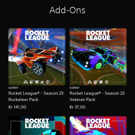
e
Add-Ons
r
n
e
r
f
r
a
1
m
i
o
v
u
r
d
ELEMENT
ELEMENT
e
Rocket League® - Season 23
Rocket League® - Season 23
r
Rocketeer Pack
Veteran Pack
i
Kr 141,00
Kr 37,00
n
g
e
r