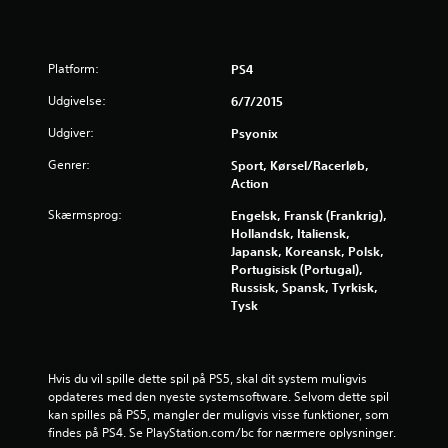
i
n
Platform:
PS4
g
Udgivelse:
6/7/2015
e
Udgiver:
Psyonix
Genrer:
r
Sport, Kørsel/racerløb,
Action
4
Skærmsprog:
Engelsk, Fransk (Frankrig),
Hollandsk, Italiensk,
.
Japansk, Koreansk, Polsk,
Portugisisk (Portugal),
3
Russisk, Spansk, Tyrkisk,
Tysk
s
t
Hvis du vil spille dette spil på PS5, skal dit system muligvis 
j
opdateres med den nyeste systemsoftware. Selvom dette spil 
kan spilles på PS5, mangler der muligvis visse funktioner, som 
e
findes på PS4. Se PlayStation.com/bc for nærmere oplysninger.