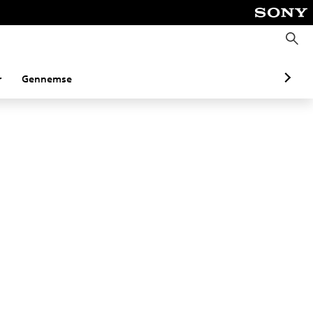
S
ø
g
r
Gennemse