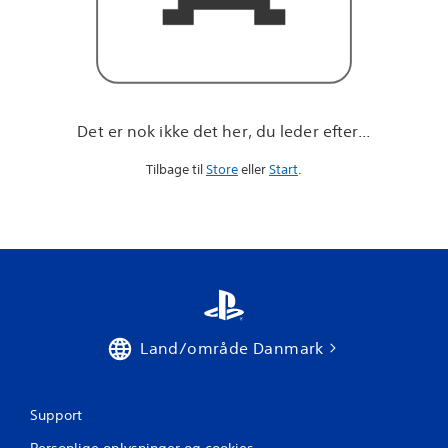
r
e
f
t
e
r
.
Det er nok ikke det her, du leder efter...
.
.
Tilbage til
Store
eller
Start
.
Land/område Danmark
Support
Personlige oplysninger og cookies