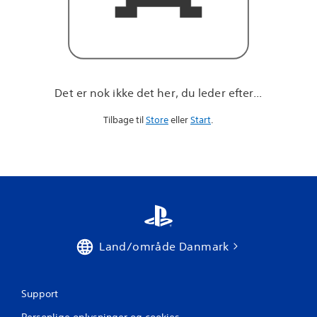
r
e
f
t
e
r
.
Det er nok ikke det her, du leder efter...
.
.
Tilbage til
Store
eller
Start
.
Land/område Danmark
Support
Personlige oplysninger og cookies