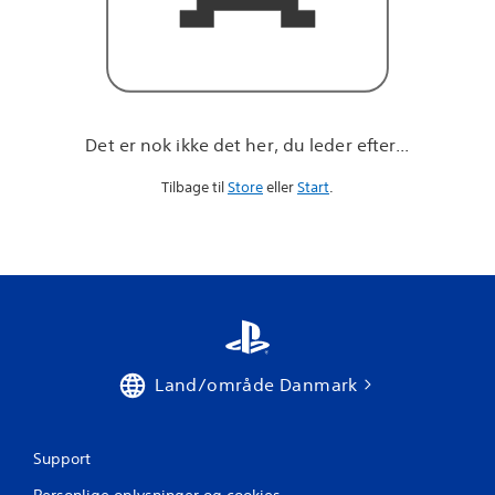
r
e
f
t
e
r
.
Det er nok ikke det her, du leder efter...
.
.
Tilbage til
Store
eller
Start
.
Land/område Danmark
Support
Personlige oplysninger og cookies