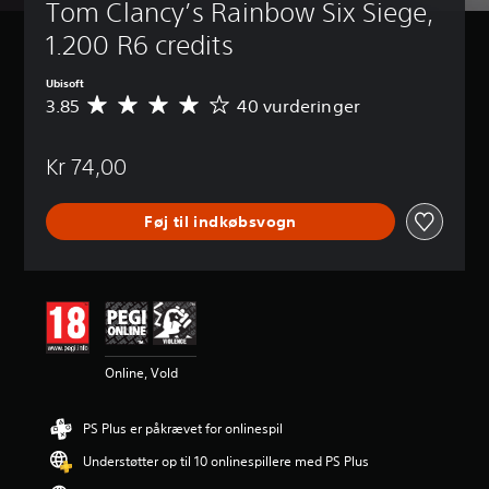
Tom Clancy’s Rainbow Six Siege, 
1.200 R6 credits
Ubisoft
3.85
40 vurderinger
G
e
n
Kr 74,00
n
e
m
Føj til indkøbsvogn
s
n
i
t
l
i
g
v
Online, Vold
u
r
d
PS Plus er påkrævet for onlinespil
e
r
Understøtter op til 10 onlinespillere med PS Plus
i