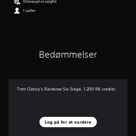
Onlinespil er valgfrit
n
g
1 spiller
e
r
3
.
8
5
s
Bedømmelser
t
j
e
r
n
e
r
Tom Clancy’s Rainbow Six Siege, 1.200 R6 credits
u
d
a
f
f
e
Log på for at vurdere
m
s
t