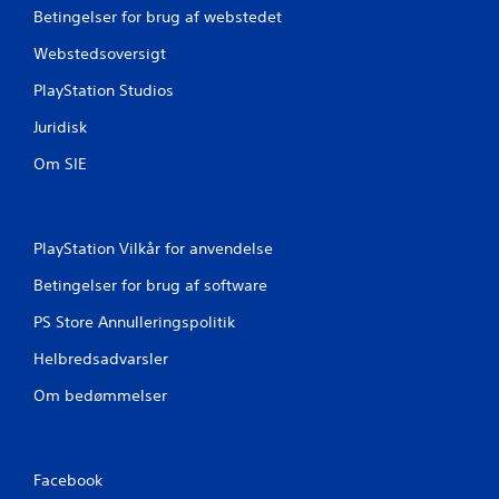
Betingelser for brug af webstedet
e
Webstedsoversigt
r
PlayStation Studios
n
Juridisk
e
Om SIE
r
f
PlayStation Vilkår for anvendelse
r
Betingelser for brug af software
a
PS Store Annulleringspolitik
4
Helbredsadvarsler
0
Om bedømmelser
v
u
Facebook