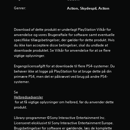
e
Genrer:
Action, Skydespil, Action
r
3
Download af dette produkt er underlagt PlayStation Vilkår for 
anvendelse og vores Brugeraftale for software samt eventuelle 
.
specifikke tillægsbetingelser, der gælder for dette produkt. Hvis 
du ikke kan acceptere disse betingelser, skal du undlade at 
8
downloade produktet. Se Vilkår for anvendelse for at se flere 
vigtige oplysninger.
5
Engangslicensafgift for at downloade til flere PS4-systemer. Du 
s
behøver ikke at logge på PlayStation for at bruge dette på din 
primære PS4, men det er påkrævet ved brug på andre PS4-
systemer.
t
Se 
j
Helbredsadvarsler
 for at få vigtige oplysninger om helbred, før du anvender dette 
e
produkt.
r
Library-programmer ©Sony Interactive Entertainment Inc. 
Licenseret eksklusivt til Sony Interactive Entertainment Europe. 
n
Brugsbetingelser for software er gældende, læs de komplette 