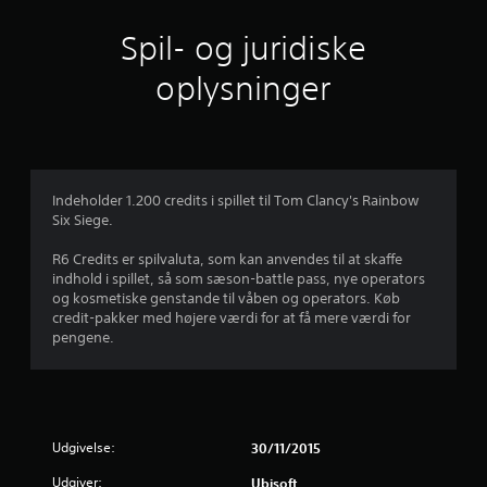
l
Spil- og juridiske
i
oplysninger
g
v
u
Indeholder 1.200 credits i spillet til Tom Clancy's Rainbow
Six Siege.
r
R6 Credits er spilvaluta, som kan anvendes til at skaffe
d
indhold i spillet, så som sæson-battle pass, nye operators
og kosmetiske genstande til våben og operators. Køb
e
credit-pakker med højere værdi for at få mere værdi for
pengene.
r
i
n
Udgivelse:
30/11/2015
g
Udgiver:
Ubisoft