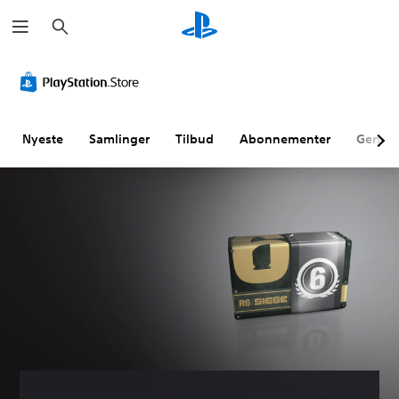
S
ø
g
Nyeste
Samlinger
Tilbud
Abonnementer
Genne