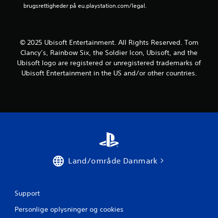
brugsrettigheder på eu.playstation.com/legal.
e
r
© 2025 Ubisoft Entertainment. All Rights Reserved. Tom
u
Clancy’s, Rainbow Six, the Soldier Icon, Ubisoft, and the
Ubisoft logo are registered or unregistered trademarks of
d
Ubisoft Entertainment in the US and/or other countries.
a
f
f
e
m
Land/område Danmark
s
t
Support
j
Personlige oplysninger og cookies