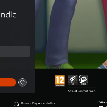
undle
ris på Kr 399,00
Sexual Content, Vold
PS4-ve
Remote Play understøttes