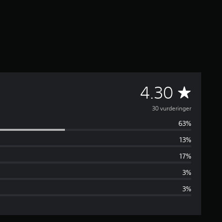
G
4.30
e
30 vurderinger
63%
n
13%
n
17%
e
3%
3%
m
s