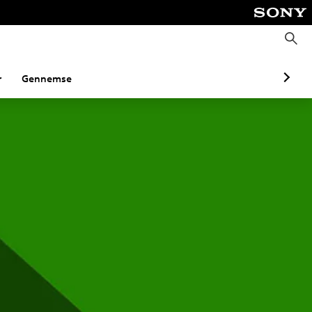
S
ø
g
r
Gennemse