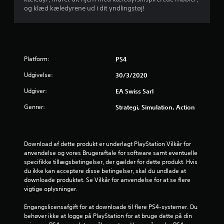
y
d
a
og klæd kæledyrene ud i dit yndlingstøj!
n
s
l
n
h
e
f
i
u
r
n
r
t
f
g
t
i
e
Platform:
i
PS4
e
d
r
g
i
k
Udgivelse:
30/3/2020
m
e
g
o
t
m
Udgiver:
t
EA Swiss Sarl
s
r
m
D
Genrer:
Strategi, Simulation, Action
u
y
u
t
n
k
k
i
p
a
j
k
å
n
Download af dette produkt er underlagt PlayStation Vilkår for 
e
a
k
e
anvendelse og vores Brugeraftale for software samt eventuelle 
r
f
n
specifikke tillægsbetingelser, der gælder for dette produkt. Hvis 
e
b
a
r
du ikke kan acceptere disse betingelser, skal du undlade at 
s
r
p
downloade produktet. Se Vilkår for anvendelse for at se flere 
o
y
vigtige oplysninger.
p
n
g
d
s
e
e
Engangslicensafgift for at downloade til flere PS4-systemer. Du 
å
e
r
s
behøver ikke at logge på PlayStation for at bruge dette på din 
v
p
D