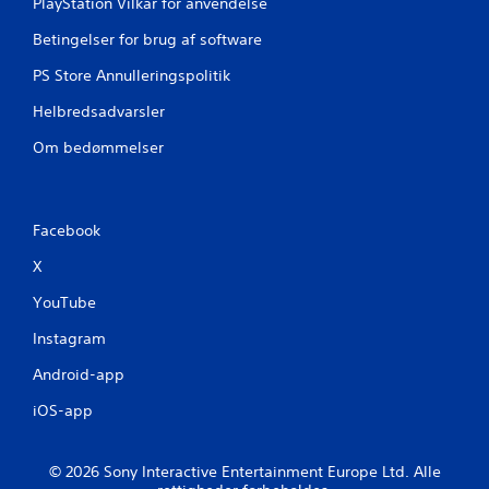
PlayStation Vilkår for anvendelse
v
e
i
t
Betingelser for brug af software
s
r
PS Store Annulleringspolitik
n
y
i
k
Helbredsadvarsler
n
k
g
e
Om bedømmelser
(
h
k
u
u
r
n
t
Facebook
o
i
f
g
X
f
t
l
p
YouTube
i
å
n
k
Instagram
e
n
s
a
Android-app
p
p
i
iOS-app
p
l
e
)
r
.
e
© 2026 Sony Interactive Entertainment Europe Ltd. Alle