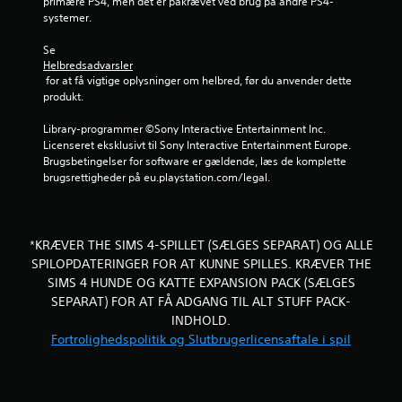
primære PS4, men det er påkrævet ved brug på andre PS4-
i
r
i
u
systemer.
a
l
k
l
f
l
a
Se 
y
e
n
Helbredsadvarsler
d
r
t
s
 for at få vigtige oplysninger om helbred, før du anvender dette 
e
m
p
produkt.
l
a
i
i
l
d
l
Library-programmer ©Sony Interactive Entertainment Inc. 
e
1
l
l
Licenseret eksklusivt til Sony Interactive Entertainment Europe. 
r
e
e
Brugsbetingelser for software er gældende, læs de komplette 
c
1
r
s
brugsrettigheder på eu.playstation.com/legal.
o
t
p
n
1
i
i
t
d
l
r
i
5
l
*KRÆVER THE SIMS 4-SPILLET (SÆLGES SEPARAT) OG ALLE
o
g
e
l
SPILOPDATERINGER FOR AT KUNNE SPILLES. KRÆVER THE
t
v
t
l
SIMS 4 HUNDE OG KATTE EXPANSION PACK (SÆLGES
n
o
e
å
SEPARAT) FOR AT FÅ ADGANG TIL ALT STUFF PACK-
g
u
r
r
f
INDHOLD.
v
s
l
r
Fortrolighedspolitik og Slutbrugerlicensaftale i spil
i
o
y
b
m
t
d
r
h
t
a
e
e