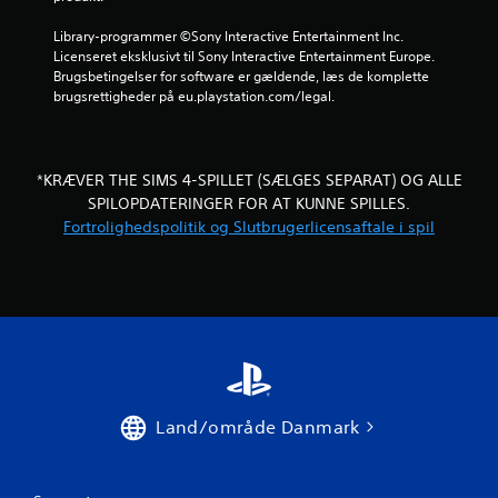
t
l
r
r
i
s
Library-programmer ©Sony Interactive Entertainment Inc. 
u
o
t
i
Licenseret eksklusivt til Sony Interactive Entertainment Europe. 
n
n
u
Brugsbetingelser for software er gældende, læs de komplette 
d
.
n
brugsrettigheder på eu.playstation.com/legal.
t
n
d
i
e
m
g
r
e
g
n
e
*KRÆVER THE SIMS 4-SPILLET (SÆLGES SEPARAT) OG ALLE
a
u
SPILOPDATERINGER FOR AT KUNNE SPILLES.
m
e
r
Fortrolighedspolitik og Slutbrugerlicensaftale i spil
e
r
p
n
l
e
a
u
y
d
e
e
l
n
l
a
e
t
r
s
Land/område Danmark
f
k
i
u
l
l
m
l