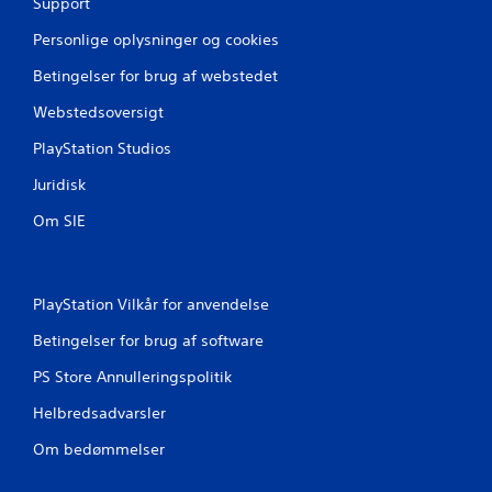
Support
v
e
i
t
Personlige oplysninger og cookies
s
r
Betingelser for brug af webstedet
n
y
i
k
Webstedsoversigt
n
k
g
e
PlayStation Studios
(
h
k
u
Juridisk
u
r
n
t
Om SIE
o
i
f
g
f
t
l
p
PlayStation Vilkår for anvendelse
i
å
n
k
Betingelser for brug af software
e
n
s
a
PS Store Annulleringspolitik
p
p
i
Helbredsadvarsler
p
l
e
Om bedømmelser
)
r
.
e