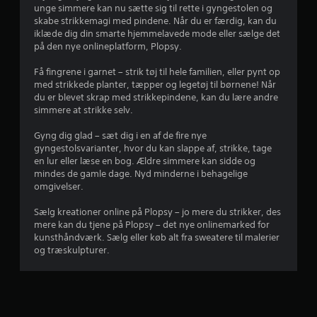
y
d
unge simmere kan nu sætte sig til rette i gyngestolen og
n
s
a
l
skabe strikkemagi med pindene. Når du er færdig, kan du
n
h
e
iklæde dig din smarte hjemmelavede mode eller sælge det
i
u
f
r
på den nye onlineplatform, Plopsy.
n
r
t
g
f
t
Få fingrene i garnet – strik tøj til hele familien, eller pynt op
i
e
i
med strikkede planter, tæpper og legetøj til børnene! Når
d
r
e
du er blevet skrap med strikkepindene, kan du lære andre
g
i
k
simmere at strikke selv.
e
g
o
m
t
m
t
Gyng dig glad – sæt dig i en af de fire nye
r
m
s
D
gyngestolsvarianter, hvor du kan slappe af, strikke, tage
u
y
u
en lur eller læse en bog. Ældre simmere kan sidde og
n
k
k
t
mindes de gamle dage. Nyd minderne i behagelige
i
p
a
omgivelser.
k
å
n
j
e
a
k
Sælg kreationer online på Plopsy – jo mere du strikker, des
r
f
e
mere kan du tjene på Plopsy – det nye onlinemarked for
n
e
b
kunsthåndværk. Sælg eller køb alt fra sweatere til malerier
a
s
r
og træskulpturer.
r
p
o
y
p
g
d
n
s
e
e
å
r
s
e
v
p
D