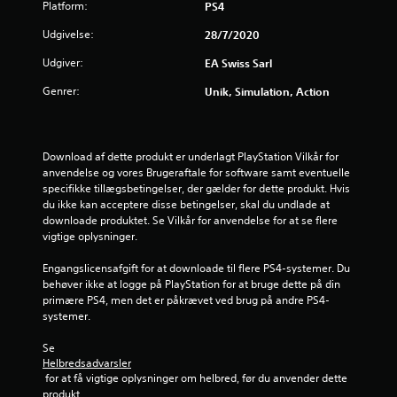
i
Platform:
PS4
i
u
r
a
l
k
Udgivelse:
l
28/7/2020
l
a
f
y
e
n
Udgiver:
EA Swiss Sarl
d
t
s
r
e
m
Genrer:
p
Unik, Simulation, Action
l
i
i
a
l
d
l
e
l
l
r
7
e
e
Download af dette produkt er underlagt PlayStation Vilkår for 
c
r
s
anvendelse og vores Brugeraftale for software samt eventuelle 
o
6
t
p
specifikke tillægsbetingelser, der gælder for dette produkt. Hvis 
n
i
i
du ikke kan acceptere disse betingelser, skal du undlade at 
t
0
d
l
downloade produktet. Se Vilkår for anvendelse for at se flere 
r
i
l
vigtige oplysninger.
o
v
g
e
l
t
t
Engangslicensafgift for at downloade til flere PS4-systemer. Du 
l
u
n
o
behøver ikke at logge på PlayStation for at bruge dette på din 
e
å
g
primære PS4, men det er påkrævet ved brug på andre PS4-
r
r
r
f
systemer.
v
s
l
i
d
o
y
Se 
b
m
t
Helbredsadvarsler
r
e
h
 for at få vigtige oplysninger om helbred, før du anvender dette 
t
a
e
produkt.
e