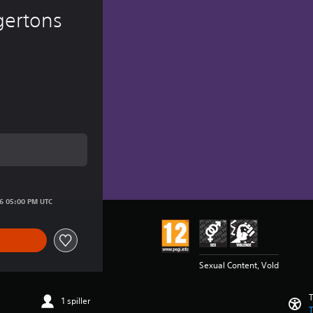
gertons 
is på Kr 55,00
26 05:00 PM UTC
Sexual Content, Vold
T
1 spiller
T