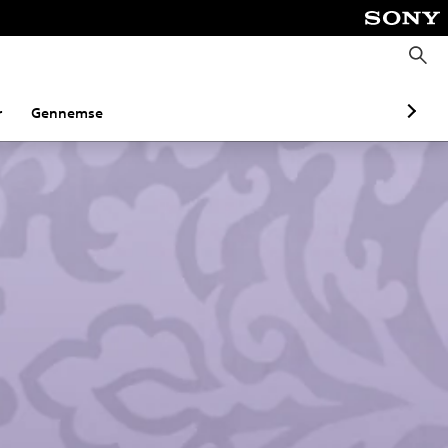
S
ø
g
r
Gennemse