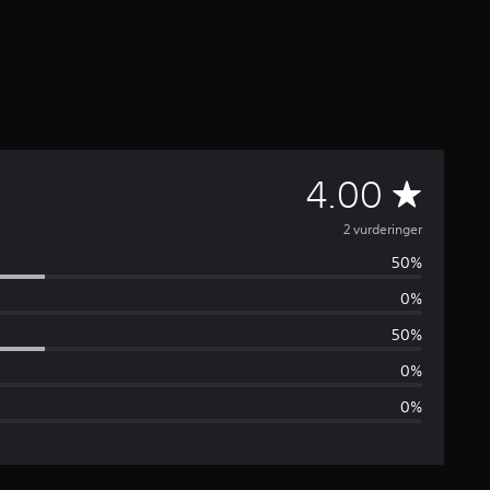
G
4.00
e
2 vurderinger
50%
n
0%
n
50%
e
0%
0%
m
s