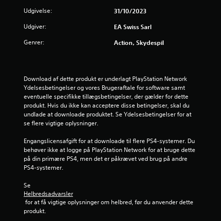
e
e
i
(
Udgivelse:
31/10/2023
n
s
b
m
g
Udgiver:
a
EA Swiss Sarl
L
e
y
s
s
r
Genrer:
Action, Skydespil
d
i
e
o
s
t
l
p
)
l
l
j
e
D
Download af dette produkt er underlagt PlayStation Network 
y
r
e
Ydelsesbetingelser og vores Brugeraftale for software samt 
s
e
i
r
eventuelle specifikke tillægsbetingelser, der gælder for dette 
n
k
g
produkt. Hvis du ikke kan acceptere disse betingelser, skal du 
i
r
o
i
undlade at downloade produktet. Se Ydelsesbetingelser for at 
n
n
v
se flere vigtige oplysninger.
g
e
n
e
e
r
s
Engangslicensafgift for at downloade til flere PS4-systemer. Du 
r
f
e
n
behøver ikke at logge på PlayStation Network for at bruge dette 
k
o
o
på din primære PS4, men det er påkrævet ved brug på andre 
o
r
r
g
PS4-systemer.
m
l
l
m
e
f
e
Se 
u
t
Helbredsadvarsler
m
n
t
 for at få vigtige oplysninger om helbred, før du anvender dette 
u
r
i
e
produkt.
l
k
r
i