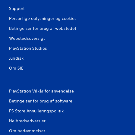
g
.
m
l
c
Support
l
e
o
J
e
n
Personlige oplysninger og cookies
u
r
r
t
e
s
Betingelser for brug af webstedet
r
.
t
o
Webstedsoversigt
e
l
r
l
P
PlayStation Studios
e
b
i
r
a
n
Juridisk
v
r
g
i
Om SIE
i
-
b
n
k
r
v
o
a
e
m
t
PlayStation Vilkår for anvendelse
r
i
m
t
o
u
Betingelser for brug af software
n
e
n
.
PS Store Annulleringspolitik
r
i
i
k
Helbredsadvarsler
n
a
g
t
Om bedømmelser