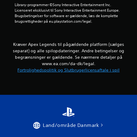
a
e
e
Library-programmer ©Sony Interactive Entertainment Inc. 
g
r
a
Licenseret eksklusivt til Sony Interactive Entertainment Europe. 
h
8
e
t
Brugsbetingelser for software er gældende, læs de komplette 
e
s
k
brugsrettigheder på eu.playstation.com/legal.
d
2
o
o
e
g
m
r
s
7
m
f
å
u
o
Kræver Apex Legends til pågældende platform (sælges
v
v
n
r
i
separat) og alle spilopdateringer. Andre betingelser og
i
p
s
u
begrænsninger er gældende. Se nærmere detaljer på
k
i
u
www.ea.com/da-dk/legal.
e
n
e
r
Fortrolighedspolitik og Slutbrugerlicensaftale i spil
r
d
l
e
e
t
d
m
n
e
e
f
l
e
d
ø
l
a
l
e
r
n
s
r
d
o
g
i
r
m
e
e
h
n
n
Land/område Danmark
s
e
n
p
d
e
i