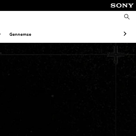
S
ø
g
r
Gennemse