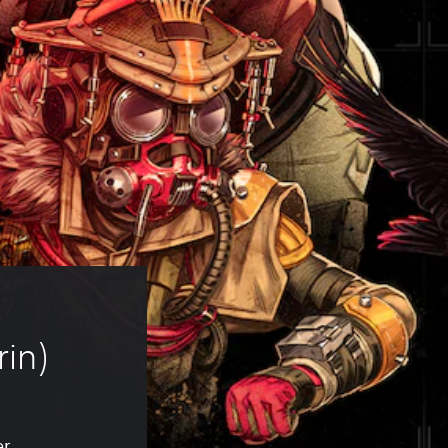
rin)
er