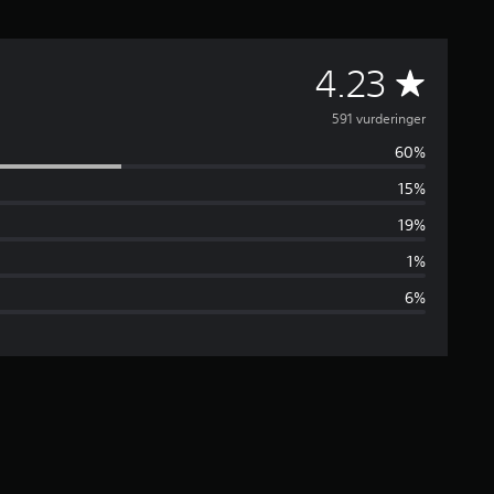
G
4.23
e
591 vurderinger
60%
n
15%
n
19%
e
1%
6%
m
s
n
i