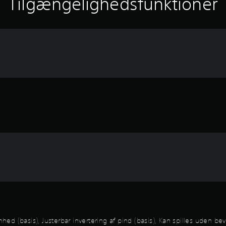
Tilgængelighedsfunktioner
omhed (basis), Justerbar invertering af pind (basis), Kan spilles uden b