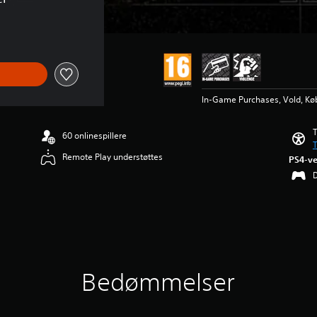
In-Game Purchases, Vold, Køb i
T
60 onlinespillere
T
Remote Play understøttes
PS4-ve
Bedømmelser