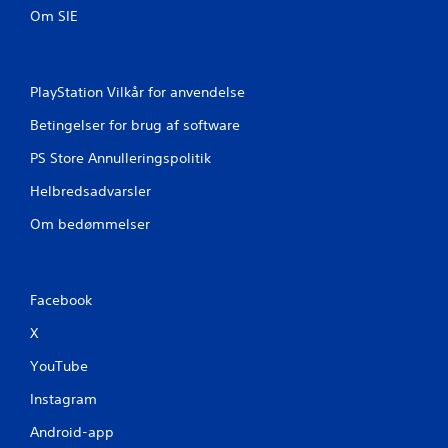
d
o
Om SIE
i
n
k
t
a
r
t
o
PlayStation Vilkår for anvendelse
o
l
r
Betingelser for brug af software
f
e
u
PS Store Annulleringspolitik
r
n
f
k
Helbredsadvarsler
o
t
Om bedømmelser
r
i
r
o
e
n
t
e
Facebook
n
r
i
X
D
n
u
g
YouTube
k
s
a
Instagram
b
n
e
s
Android-app
p
s