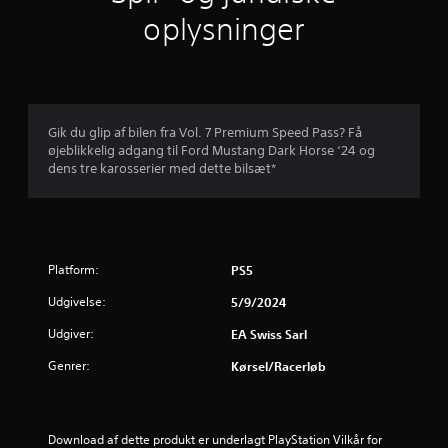
n
k
e
o
oplysninger
k
a
u
s
l
a
n
L
n
D
n
d
y
h
u
å
d
ø
k
r
a
o
r
a
s
p
e
n
o
Gik du glip af bilen fra Vol. 7 Premium Speed Pass? Få
f
l
s
s
m
øjeblikkelig adgang til Ford Mustang Dark Horse ‘24 og
y
h
p
h
dens tre karosserier med dette bilsæt*
f
s
e
i
e
n
l
l
l
e
i
e
l
s
n
v
e
t
m
g
e
s
g
Platform:
PS5
e
j
p
e
s
r
e
i
n
Udgivelse:
5/9/2024
k
n
l
n
t
o
r
l
e
Udgiver:
EA Swiss Sarl
m
u
e
m
j
m
n
t
g
Genrer:
Kørsel/racerløb
u
d
u
å
e
n
t
d
s
i
o
e
p
r
k
m
n
i
Download af dette produkt er underlagt PlayStation Vilkår for 