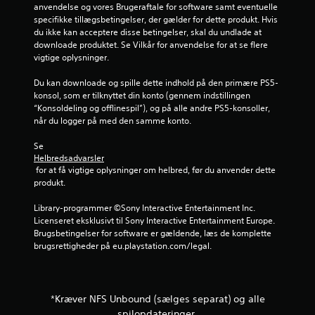
e
d
a
l
anvendelse og vores Brugeraftale for software samt eventuelle 
r
n
i
t
l
specifikke tillægsbetingelser, der gælder for dette produkt. Hvis 
e
g
b
e
du ikke kan acceptere disse betingelser, skal du undlade at 
s
e
.
r
t
downloade produktet. Se Vilkår for anvendelse for at se flere 
o
u
s
vigtige oplysninger.
g
r
g
k
s
e
o
Du kan downloade og spille dette indhold på den primære PS5-
å
f
b
n
konsol, som er tilknyttet din konto (gennem indstillingen 
v
e
t
“Konsoldeling og offlinespil”), og på alle andre PS5-konsoller, 
i
v
r
r
når du logger på med den samme konto.
s
æ
o
u
g
l
a
Se 
e
e
f
Helbredsadvarsler
l
l
u
 for at få vigtige oplysninger om helbred, før du anvender dette 
5
t
s
n
produkt.
e
e
k
9
l
s
t
Library-programmer ©Sony Interactive Entertainment Inc. 
l
k
i
Licenseret eksklusivt til Sony Interactive Entertainment Europe. 
v
e
o
o
Brugsbetingelser for software er gældende, læs de komplette 
r
n
n
brugsrettigheder på eu.playstation.com/legal.
u
g
t
e
e
r
r
r
n
o
.
n
l
*Kræver NFS Unbound (sælges separat) og alle
d
e
.
spilopdateringer.