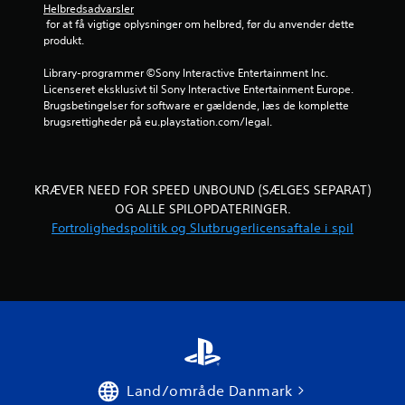
a
e
d
a
l
Helbredsadvarsler
r
i
t
l
 for at få vigtige oplysninger om helbred, før du anvender dette 
2
e
g
b
e
produkt.
s
.
r
t
6
o
u
s
Library-programmer ©Sony Interactive Entertainment Inc. 
g
g
k
Licenseret eksklusivt til Sony Interactive Entertainment Europe. 
v
s
e
o
Brugsbetingelser for software er gældende, læs de komplette 
å
b
n
brugsrettigheder på eu.playstation.com/legal.
u
v
e
t
i
v
r
r
s
æ
o
u
g
l
KRÆVER NEED FOR SPEED UNBOUND (SÆLGES SEPARAT)
d
e
e
f
OG ALLE SPILOPDATERINGER.
l
l
u
Fortrolighedspolitik og Slutbrugerlicensaftale i spil
e
t
s
n
e
e
k
r
l
s
t
l
k
i
i
e
o
o
r
n
n
g
n
t
e
e
r
r
n
g
o
.
n
l
Land/område Danmark
e
e
.