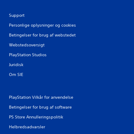
m
c
r
K
o
Support
a
n
t
n
Personlige oplysninger og cookies
r
s
o
Betingelser for brug af webstedet
p
l
i
l
Webstedsoversigt
l
e
l
PlayStation Studios
r
e
v
Juridisk
s
i
u
b
Om SIE
r
d
a
e
t
n
i
t
PlayStation Vilkår for anvendelse
o
o
n
Betingelser for brug af software
u
.
c
PS Store Annulleringspolitik
h
I
-
Helbredsadvarsler
n
k