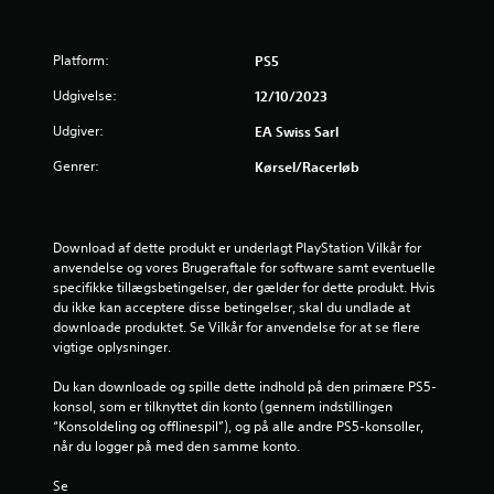
e
n
k
e
o
k
a
s
l
m
a
n
Platform:
L
PS5
n
D
n
s
y
h
u
å
Udgivelse:
12/10/2023
d
ø
k
r
t
o
r
a
s
Udgiver:
EA Swiss Sarl
p
e
n
o
l
j
s
s
m
Genrer:
Kørsel/racerløb
y
h
p
h
s
e
e
i
e
n
l
l
l
i
e
r
l
s
Download af dette produkt er underlagt PlayStation Vilkår for 
n
v
e
t
anvendelse og vores Brugeraftale for software samt eventuelle 
g
e
n
s
g
specifikke tillægsbetingelser, der gælder for dette produkt. Hvis 
e
j
p
e
du ikke kan acceptere disse betingelser, skal du undlade at 
r
e
i
n
e
downloade produktet. Se Vilkår for anvendelse for at se flere 
k
n
l
n
vigtige oplysninger.
o
r
l
e
r
m
u
e
m
Du kan downloade og spille dette indhold på den primære PS5-
m
n
t
g
f
konsol, som er tilknyttet din konto (gennem indstillingen 
u
d
u
å
“Konsoldeling og offlinespil”), og på alle andre PS5-konsoller, 
n
t
d
s
r
når du logger på med den samme konto.
i
o
e
p
k
m
n
i
Se 