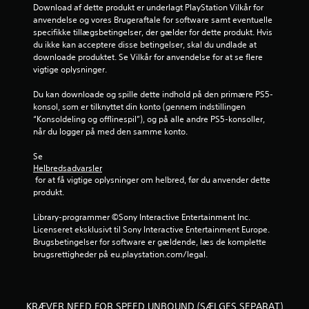
e
r
d
a
l
Download af dette produkt er underlagt PlayStation Vilkår for 
r
i
t
l
anvendelse og vores Brugeraftale for software samt eventuelle 
e
g
n
b
e
specifikke tillægsbetingelser, der gælder for dette produkt. Hvis 
s
.
r
t
du ikke kan acceptere disse betingelser, skal du undlade at 
o
e
u
s
downloade produktet. Se Vilkår for anvendelse for at se flere 
g
g
k
vigtige oplysninger.
s
e
o
r
å
b
n
Du kan downloade og spille dette indhold på den primære PS5-
v
e
t
f
konsol, som er tilknyttet din konto (gennem indstillingen 
i
v
r
“Konsoldeling og offlinespil”), og på alle andre PS5-konsoller, 
s
æ
o
r
når du logger på med den samme konto.
u
g
l
e
e
f
Se 
a
l
l
u
Helbredsadvarsler
t
s
n
 for at få vigtige oplysninger om helbred, før du anvender dette 
5
e
e
k
produkt.
l
s
t
8
l
k
i
Library-programmer ©Sony Interactive Entertainment Inc. 
e
o
o
Licenseret eksklusivt til Sony Interactive Entertainment Europe. 
v
r
n
n
Brugsbetingelser for software er gældende, læs de komplette 
g
t
e
brugsrettigheder på eu.playstation.com/legal.
u
e
r
r
n
o
.
r
n
l
e
.
KRÆVER NEED FOR SPEED UNBOUND (SÆLGES SEPARAT)