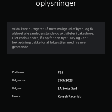
n
oplysninger
k
r
e
o
k
a
s
l
a
n
u
L
n
D
n
y
h
u
å
d
d
ø
k
r
o
r
a
s
Vil du køre hurtigere? Få mest muligt ud af byen, og få
a
p
e
n
o
afsløret alle samlegenstande og aktiviteter i Lakeshore.
l
s
s
m
Eller endnu bedre, lås op for den nye "Fury og Zen"-
f
y
h
p
h
beklædningspakke for at følge stilen med fire nye
s
e
i
e
genstande.
f
n
l
l
l
i
e
l
s
e
n
v
e
t
g
e
s
g
m
e
j
p
e
Platform:
r
PS5
e
i
n
s
k
n
l
n
Udgivelse:
21/3/2023
o
r
l
e
t
m
u
e
m
Udgiver:
EA Swiss Sarl
m
n
t
g
j
u
d
u
å
Genrer:
Kørsel/racerløb
n
t
d
s
i
e
o
e
p
k
m
n
i