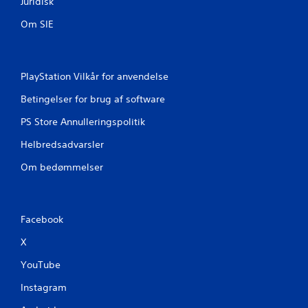
Juridisk
d
o
i
n
Om SIE
k
t
a
r
t
o
o
l
PlayStation Vilkår for anvendelse
r
f
Betingelser for brug af software
e
u
r
n
PS Store Annulleringspolitik
f
k
o
Helbredsadvarsler
t
r
i
Om bedømmelser
r
o
e
n
t
e
n
r
Facebook
i
D
n
X
u
g
k
s
YouTube
a
b
n
Instagram
e
s
p
s