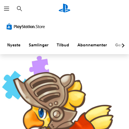
S
ø
g
Nyeste
Samlinger
Tilbud
Abonnementer
Genne