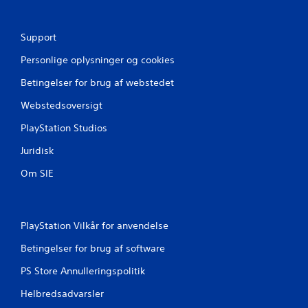
e
r
Support
n
Personlige oplysninger og cookies
e
Betingelser for brug af webstedet
r
Webstedsoversigt
PlayStation Studios
f
Juridisk
r
Om SIE
a
2
PlayStation Vilkår for anvendelse
v
Betingelser for brug af software
u
PS Store Annulleringspolitik
r
Helbredsadvarsler