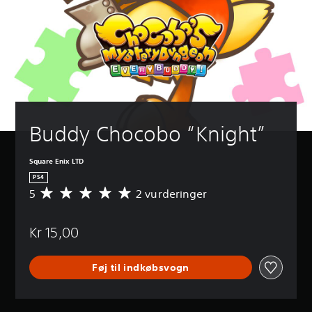
Buddy Chocobo “Knight”
Square Enix LTD
PS4
5
2 vurderinger
G
e
n
Kr 15,00
n
e
m
Føj til indkøbsvogn
s
n
i
t