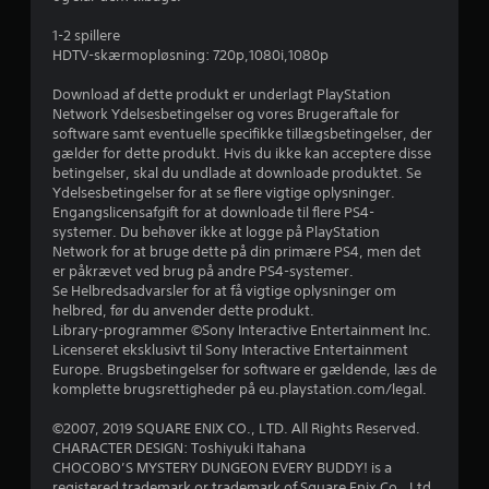
i
1-2 spillere
n
HDTV-skærmopløsning: 720p,1080i,1080p
g
Download af dette produkt er underlagt PlayStation
Network Ydelsesbetingelser og vores Brugeraftale for
e
software samt eventuelle specifikke tillægsbetingelser, der
gælder for dette produkt. Hvis du ikke kan acceptere disse
r
betingelser, skal du undlade at downloade produktet. Se
Ydelsesbetingelser for at se flere vigtige oplysninger.
Engangslicensafgift for at downloade til flere PS4-
5
systemer. Du behøver ikke at logge på PlayStation
Network for at bruge dette på din primære PS4, men det
s
er påkrævet ved brug på andre PS4-systemer.
Se Helbredsadvarsler for at få vigtige oplysninger om
t
helbred, før du anvender dette produkt.
Library-programmer ©Sony Interactive Entertainment Inc.
j
Licenseret eksklusivt til Sony Interactive Entertainment
Europe. Brugsbetingelser for software er gældende, læs de
e
komplette brugsrettigheder på eu.playstation.com/legal.
r
©2007, 2019 SQUARE ENIX CO., LTD. All Rights Reserved.
CHARACTER DESIGN: Toshiyuki Itahana
n
CHOCOBO’S MYSTERY DUNGEON EVERY BUDDY! is a
registered trademark or trademark of Square Enix Co., Ltd.