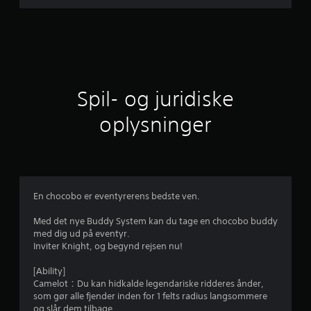
n
g
e
r
i
t
l
Spil- og juridiske
i
oplysninger
g
v
u
En chocobo er eventyrerens bedste ven.
r
Med det nye Buddy System kan du tage en chocobo buddy
med dig ud på eventyr.
d
Inviter Knight, og begynd rejsen nu!
e
[Ability]
Camelot：Du kan hidkalde legendariske ridderes ånder,
r
som gør alle fjender inden for 1 felts radius langsommere
og slår dem tilbage.