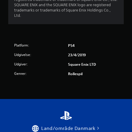
e
SQUARE ENIX and the SQUARE ENIX logo are registered
trademarks or trademarks of Square Enix Holdings Co.,
r
Ltd.
u
d
Platform:
a
PS4
Udgivelse:
23/4/2019
f
Udgiver:
Square Enix LTD
f
Genrer:
Rollespil
e
m
s
t
j
Land/område Danmark