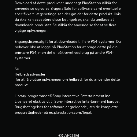
n
Download af dette produkt er underlagt PlayStation Vilkår for 
anvendelse og vores Brugeraftale for software samt eventuelle 
e
specifikke tillægsbetingelser, der gælder for dette produkt. Hvis 
du ikke kan acceptere disse betingelser, skal du undlade at 
u
downloade produktet. Se Vilkår for anvendelse for at se flere 
vigtige oplysninger.
d
Engangslicensafgift for at downloade til flere PS4-systemer. Du 
a
behøver ikke at logge på PlayStation for at bruge dette på din 
primære PS4, men det er påkrævet ved brug på andre PS4-
f
systemer.
f
Se 
Helbredsadvarsler
e
 for at få vigtige oplysninger om helbred, før du anvender dette 
produkt.
m
Library-programmer ©Sony Interactive Entertainment Inc. 
s
Licenseret eksklusivt til Sony Interactive Entertainment Europe. 
Brugsbetingelser for software er gældende, læs de komplette 
t
brugsrettigheder på eu.playstation.com/legal.
j
e
©CAPCOM