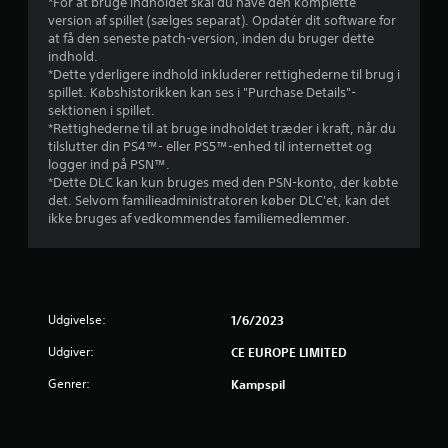
r
*For at bruge indholdet skal du have den komplette
version af spillet (sælges separat). Opdatér dit software for
i
at få den seneste patch-version, inden du bruger dette
indhold.
n
*Dette yderligere indhold inkluderer rettighederne til brug i
spillet. Købshistorikken kan ses i "Purchase Details"-
g
sektionen i spillet.
*Rettighederne til at bruge indholdet træder i kraft, når du
e
tilslutter din PS4™- eller PS5™-enhed til internettet og
logger ind på PSN™.
r
*Dette DLC kan kun bruges med den PSN-konto, der købte
det. Selvom familieadministratoren køber DLC'et, kan det
ikke bruges af vedkommendes familiemedlemmer.
1
s
t
Udgivelse:
1/6/2023
j
Udgiver:
CE EUROPE LIMITED
e
Genrer:
Kampspil
r