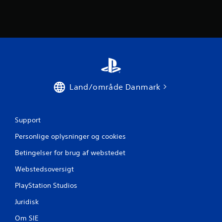
r
n
e
r
Land/område Danmark
f
r
Support
a
Personlige oplysninger og cookies
1
Betingelser for brug af webstedet
v
Webstedsoversigt
u
PlayStation Studios
r
Juridisk
d
Om SIE