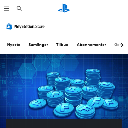
S
ø
g
Nyeste
Samlinger
Tilbud
Abonnementer
Genne