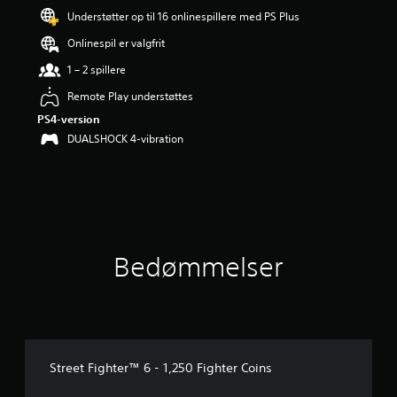
i
Understøtter op til 16 onlinespillere med PS Plus
n
g
Onlinespil er valgfrit
e
r
1 – 2 spillere
4
Remote Play understøttes
s
t
PS4-version
j
DUALSHOCK 4-vibration
e
r
n
e
r
u
d
Bedømmelser
a
f
f
e
m
s
t
Street Fighter™ 6 - 1,250 Fighter Coins
j
e