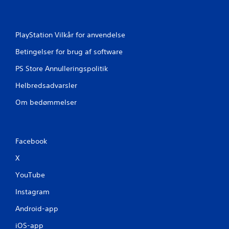
e
r
PlayStation Vilkår for anvendelse
i
Betingelser for brug af software
n
PS Store Annulleringspolitik
Helbredsadvarsler
g
Om bedømmelser
e
r
Facebook
X
YouTube
Instagram
Android-app
iOS-app