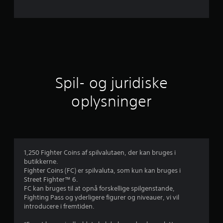
s
n
i
t
l
Spil- og juridiske
i
oplysninger
g
v
u
1,250 Fighter Coins af spilvalutaen, der kan bruges i
butikkerne.
r
Fighter Coins (FC) er spilvaluta, som kun kan bruges i
Street Fighter™ 6.
d
FC kan bruges til at opnå forskellige spilgenstande,
Fighting Pass og yderligere figurer og niveauer, vi vil
e
introducere i fremtiden.