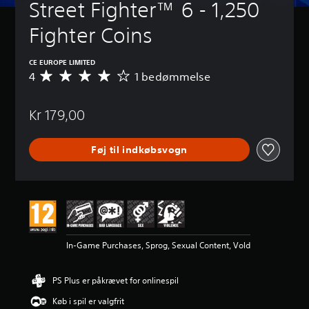
Street Fighter™ 6 - 1,250 
Fighter Coins
CE EUROPE LIMITED
4
1 bedømmelse
G
e
n
Kr 179,00
n
e
m
Føj til indkøbsvogn
s
n
i
t
l
i
g
v
In-Game Purchases, Sprog, Sexual Content, Vold
u
r
d
PS Plus er påkrævet for onlinespil
e
r
Køb i spil er valgfrit