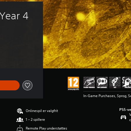
 Year 4 
In-Game Purchases, Sprog, Se
PS5-ve
Onlinespil er valgfrit
V
1 – 2 spillere
c
Remote Play understøttes