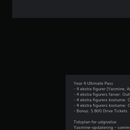
a
f
f
e
m
s
t
j
e
r
n
e
r
f
r
Year 4 Ultimate Pass
a
- 4 ekstra figurer (Yasmine, A
1
- 4 ekstra figurers farver: Out
1
- 4 ekstra figurers kostume: Ou
v
- 4 ekstra figurers kostume: Ou
u
- Bonus: 5.800 Drive Tickets
r
d
Tidsplan for udgivelse
e
Yasmine-opdatering – somm
r