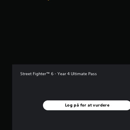
u
r
d
e
r
i
n
g
e
r
4
.
8
2
Street Fighter™ 6 - Year 4 Ultimate Pass
s
t
j
e
r
Log på for at vurdere
n
e
r
u
d