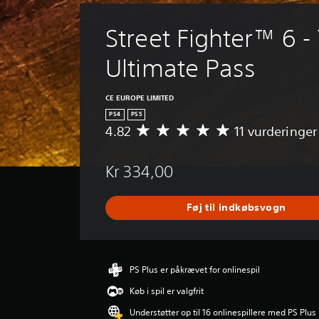
Street Fighter™ 6 -
Ultimate Pass
CE EUROPE LIMITED
PS4
PS5
4.82
11 vurderinger
G
e
n
Kr 334,00
n
e
m
Føj til indkøbsvogn
s
n
i
t
l
PS Plus er påkrævet for onlinespil
i
Køb i spil er valgfrit
g
v
Understøtter op til 16 onlinespillere med PS Plus