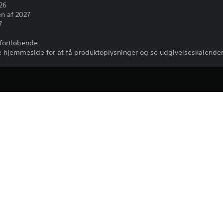
26
n af 2027
7
 fortløbende.
lle hjemmeside for at få produktoplysninger og se udgivelseskalende
Download af dette produkt er underlagt 
PS4, PS5
og vores Brugeraftale for software samt
tillægsbetingelser, der gælder for dette 
5/6/2026
acceptere disse betingelser, skal du un
CE EUROPE LIMITED
Vilkår for anvendelse for at se flere vig
Kampspil
Du kan downloade og spille dette indho
som er tilknyttet din konto (gennem inds
offlinespil”), og på alle andre PS5-kons
samme konto.
Se 
Helbredsadvarsler
 for at få vigtige oplysninger om helbre