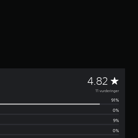
G
4.82
e
11 vurderinger
91%
n
0%
n
9%
e
0%