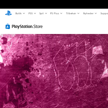
Butik
PS5
Spil
PS Plus
Tilbehør
Nyheder
Suppo