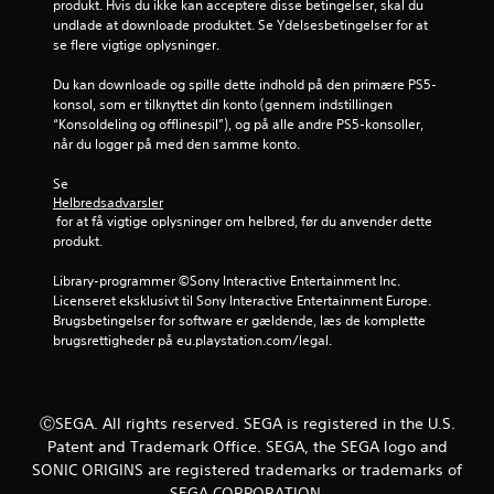
produkt. Hvis du ikke kan acceptere disse betingelser, skal du 
undlade at downloade produktet. Se Ydelsesbetingelser for at 
s
se flere vigtige oplysninger.
t
Du kan downloade og spille dette indhold på den primære PS5-
konsol, som er tilknyttet din konto (gennem indstillingen 
j
“Konsoldeling og offlinespil”), og på alle andre PS5-konsoller, 
når du logger på med den samme konto.
e
Se 
r
Helbredsadvarsler
 for at få vigtige oplysninger om helbred, før du anvender dette 
n
produkt.
e
Library-programmer ©Sony Interactive Entertainment Inc. 
Licenseret eksklusivt til Sony Interactive Entertainment Europe. 
r
Brugsbetingelser for software er gældende, læs de komplette 
brugsrettigheder på eu.playstation.com/legal.
u
d
ⒸSEGA. All rights reserved. SEGA is registered in the U.S.
a
Patent and Trademark Office. SEGA, the SEGA logo and
SONIC ORIGINS are registered trademarks or trademarks of
f
SEGA CORPORATION.