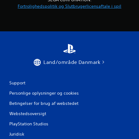
Fortrolighedspolitik og Slutbrugerlicensaftale i spil
f
e
m
s
t
Land/område Danmark
j
e
Support
r
Personlige oplysninger og cookies
n
Betingelser for brug af webstedet
e
Webstedsoversigt
r
PlayStation Studios
f
Juridisk