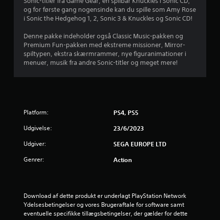
r
Sonic-titler fra Game Gear, en spilbar Knuckles i Sonic CD,
og for første gang nogensinde kan du spille som Amy Rose
d
i Sonic the Hedgehog 1, 2, Sonic 3 & Knuckles og Sonic CD!
e
Denne pakke indeholder også Classic Music-pakken og
Premium Fun-pakken med ekstreme missioner, Mirror-
r
spiltypen, ekstra skærmrammer, nye figuranimationer i
menuer, musik fra andre Sonic-titler og meget mere!
i
n
g
Platform:
PS4, PS5
e
Udgivelse:
23/6/2023
r
Udgiver:
SEGA EUROPE LTD
Genrer:
Action
4
.
Download af dette produkt er underlagt PlayStation Network 
5
Ydelsesbetingelser og vores Brugeraftale for software samt 
eventuelle specifikke tillægsbetingelser, der gælder for dette 
8