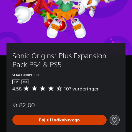
Sonic Origins: Plus Expansion 
Pack PS4 & PS5
SEGA EUROPE LTD
PS4
PS5
4.58
107 vurderinger
G
e
n
Kr 82,00
n
e
m
Føj til indkøbsvogn
s
n
i