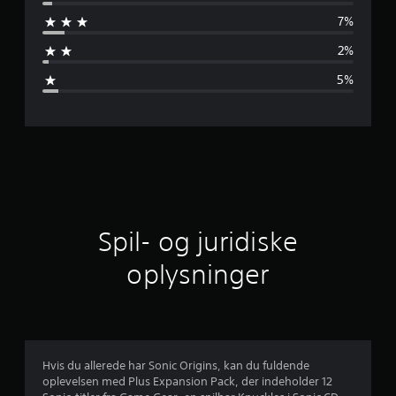
n
u
r
7%
e
d
e
2%
m
r
5%
i
s
n
g
n
e
r
i
t
l
Spil- og juridiske
i
oplysninger
g
v
u
Hvis du allerede har Sonic Origins, kan du fuldende
oplevelsen med Plus Expansion Pack, der indeholder 12