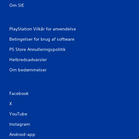
Om SIE
r
a
1
PlayStation Vilkår for anvendelse
Betingelser for brug af software
0
PS Store Annulleringspolitik
7
Helbredsadvarsler
v
Om bedømmelser
u
r
Facebook
d
X
e
YouTube
r
Instagram
i
Android-app