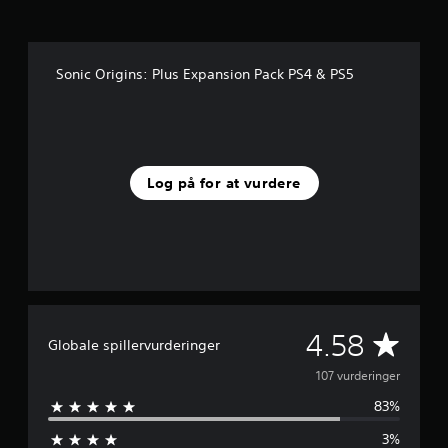
e
r
u
d
Sonic Origins: Plus Expansion Pack PS4 & PS5
a
f
f
e
m
s
Log på for at vurdere
t
j
e
r
n
e
r
f
G
4.58
r
Globale spillervurderinger
a
e
107 vurderinger
1
0
83%
n
7
v
3%