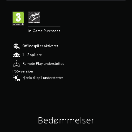
t
l
i
g
v
In-Game Purchases
u
r
d
Offlinespil er aktiveret
e
r
1 – 2 spillere
i
n
Remote Play understøttes
g
PS5-version
e
Hjælp til spil understøttes
r
4
.
5
8
s
t
j
Bedømmelser
e
r
n