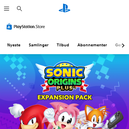
S
ø
g
Nyeste
Samlinger
Tilbud
Abonnementer
Genne