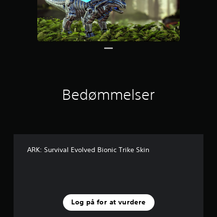
n
e
r
u
d
a
f
f
e
m
Bedømmelser
s
t
j
e
r
n
e
ARK: Survival Evolved Bionic Trike Skin
r
f
r
a
2
,
Log på for at vurdere
2
K