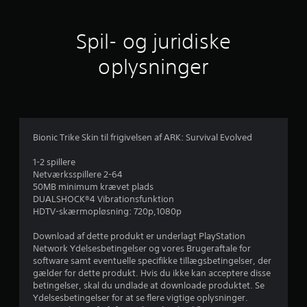
t
l
Spil- og juridiske
i
oplysninger
g
v
u
Bionic Trike Skin til frigivelsen af ​​ARK: Survival Evolved
r
1-2 spillere
Netværksspillere 2-64
d
50MB minimum krævet plads
DUALSHOCK®4 Vibrationsfunktion
e
HDTV-skærmopløsning: 720p,1080p
r
Download af dette produkt er underlagt PlayStation
Network Ydelsesbetingelser og vores Brugeraftale for
i
software samt eventuelle specifikke tillægsbetingelser, der
gælder for dette produkt. Hvis du ikke kan acceptere disse
n
betingelser, skal du undlade at downloade produktet. Se
Ydelsesbetingelser for at se flere vigtige oplysninger.