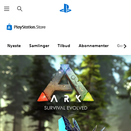
S
ø
g
Nyeste
Samlinger
Tilbud
Abonnementer
Genne