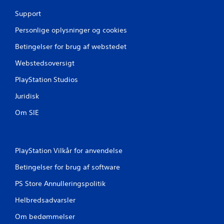
t
Support
j
Personlige oplysninger og cookies
e
Betingelser for brug af webstedet
r
Webstedsoversigt
PlayStation Studios
n
Juridisk
e
Om SIE
r
f
PlayStation Vilkår for anvendelse
r
Betingelser for brug af software
a
PS Store Annulleringspolitik
5
Helbredsadvarsler
6
Om bedømmelser