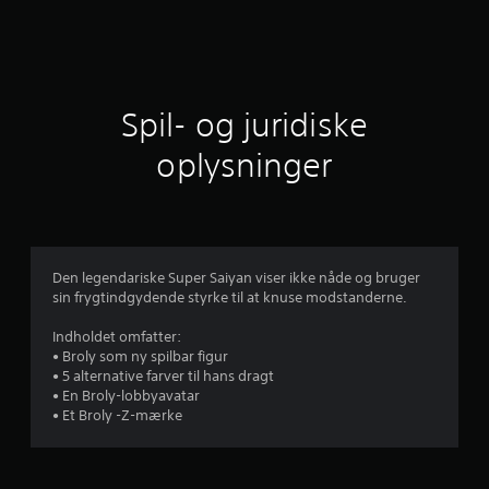
i
t
l
Spil- og juridiske
i
oplysninger
g
v
u
Den legendariske Super Saiyan viser ikke nåde og bruger
sin frygtindgydende styrke til at knuse modstanderne.
r
Indholdet omfatter:
d
• Broly som ny spilbar figur
• 5 alternative farver til hans dragt
e
• En Broly-lobbyavatar
• Et Broly -Z-mærke
r
i