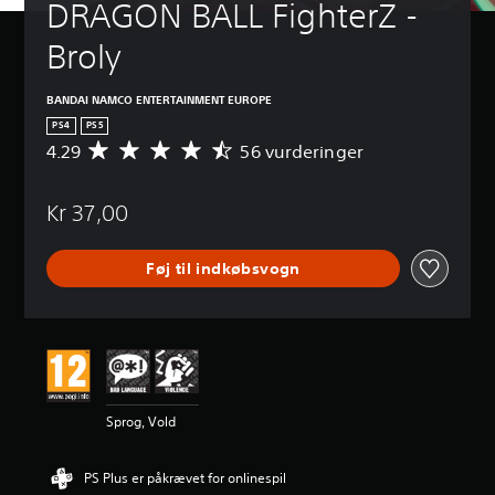
DRAGON BALL FighterZ - 
Broly
BANDAI NAMCO ENTERTAINMENT EUROPE
PS4
PS5
4.29
56 vurderinger
G
e
n
Kr 37,00
n
e
m
Føj til indkøbsvogn
s
n
i
t
l
i
g
v
Sprog, Vold
u
r
d
PS Plus er påkrævet for onlinespil
e