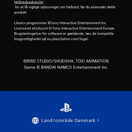
Helbredsadvarsler
r
 for at få vigtige oplysninger om helbred, før du anvender dette 
produkt.
n
Library-programmer ©Sony Interactive Entertainment Inc. 
e
Licenseret eksklusivt til Sony Interactive Entertainment Europe. 
Brugsbetingelser for software er gældende, læs de komplette 
r
brugsrettigheder på eu.playstation.com/legal.
u
d
©BIRD STUDIO/SHUEISHA, TOEI ANIMATION
Game © BANDAI NAMCO Entertainment Inc.
a
f
f
e
m
Land/område Danmark
s