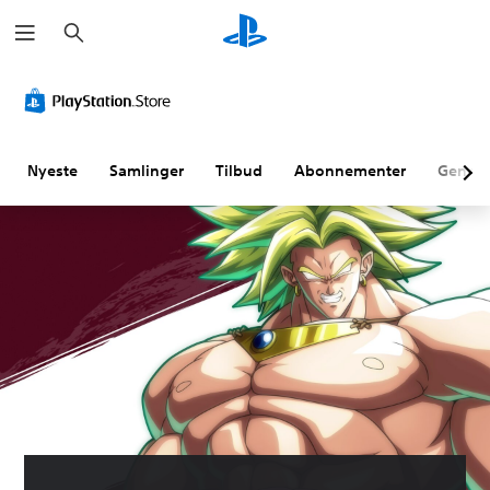
S
ø
g
Nyeste
Samlinger
Tilbud
Abonnementer
Genne