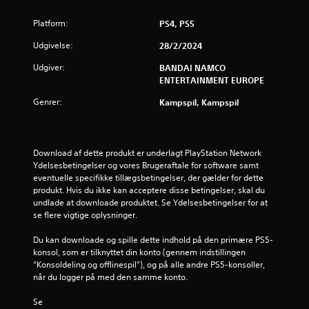
n
Platform:
PS4, PS5
g
Udgivelse:
28/2/2024
e
Udgiver:
BANDAI NAMCO
ENTERTAINMENT EUROPE
r
Genrer:
Kampspil, Kampspil
4
.
Download af dette produkt er underlagt PlayStation Network 
Ydelsesbetingelser og vores Brugeraftale for software samt 
2
eventuelle specifikke tillægsbetingelser, der gælder for dette 
produkt. Hvis du ikke kan acceptere disse betingelser, skal du 
9
undlade at downloade produktet. Se Ydelsesbetingelser for at 
se flere vigtige oplysninger.
s
Du kan downloade og spille dette indhold på den primære PS5-
t
konsol, som er tilknyttet din konto (gennem indstillingen 
“Konsoldeling og offlinespil”), og på alle andre PS5-konsoller, 
j
når du logger på med den samme konto.
e
Se 