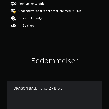
r
Køb i spil er valgfrit
i
Understøtter op til 6 onlinespillere med PS Plus
n
g
Onlinespil er valgfrit
e
r
1 – 2 spillere
4
.
2
9
s
t
j
Bedømmelser
e
r
n
e
r
u
d
DRAGON BALL FighterZ - Broly
a
f
f
e
m