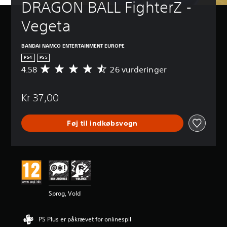
DRAGON BALL FighterZ - 
Vegeta
BANDAI NAMCO ENTERTAINMENT EUROPE
PS4
PS5
4.58
26 vurderinger
G
e
n
Kr 37,00
n
e
m
Føj til indkøbsvogn
s
n
i
t
l
i
g
v
Sprog, Vold
u
r
d
PS Plus er påkrævet for onlinespil
e