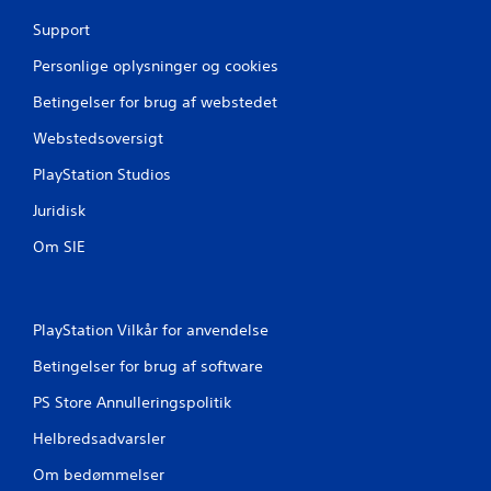
t
Support
j
Personlige oplysninger og cookies
e
Betingelser for brug af webstedet
r
Webstedsoversigt
PlayStation Studios
n
Juridisk
e
Om SIE
r
f
PlayStation Vilkår for anvendelse
r
Betingelser for brug af software
a
PS Store Annulleringspolitik
2
Helbredsadvarsler
6
Om bedømmelser