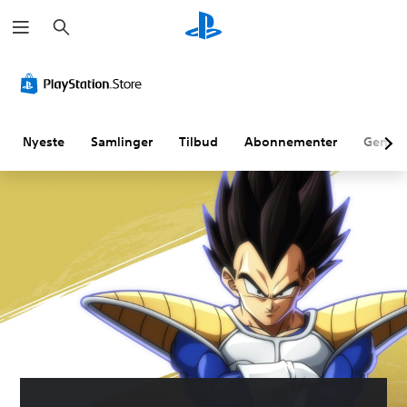
S
ø
g
Nyeste
Samlinger
Tilbud
Abonnementer
Genne