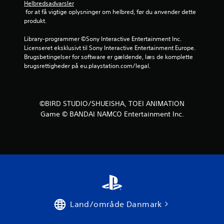
Helbredsadvarsler
r
 for at få vigtige oplysninger om helbred, før du anvender dette 
produkt.
n
Library-programmer ©Sony Interactive Entertainment Inc. 
e
Licenseret eksklusivt til Sony Interactive Entertainment Europe. 
Brugsbetingelser for software er gældende, læs de komplette 
r
brugsrettigheder på eu.playstation.com/legal.
u
d
©BIRD STUDIO/SHUEISHA, TOEI ANIMATION
Game © BANDAI NAMCO Entertainment Inc.
a
f
f
e
m
Land/område Danmark
s