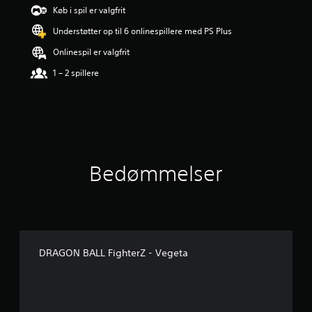
r
Køb i spil er valgfrit
i
Understøtter op til 6 onlinespillere med PS Plus
n
g
Onlinespil er valgfrit
e
r
1 – 2 spillere
4
.
5
8
s
t
j
Bedømmelser
e
r
n
e
r
u
d
DRAGON BALL FighterZ - Vegeta
a
f
f
e
m