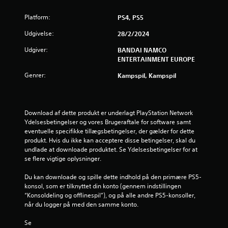
n
Platform:
PS4, PS5
g
Udgivelse:
28/2/2024
e
Udgiver:
BANDAI NAMCO
ENTERTAINMENT EUROPE
r
Genrer:
Kampspil, Kampspil
4
.
Download af dette produkt er underlagt PlayStation Network 
Ydelsesbetingelser og vores Brugeraftale for software samt 
5
eventuelle specifikke tillægsbetingelser, der gælder for dette 
produkt. Hvis du ikke kan acceptere disse betingelser, skal du 
8
undlade at downloade produktet. Se Ydelsesbetingelser for at 
se flere vigtige oplysninger.
s
Du kan downloade og spille dette indhold på den primære PS5-
t
konsol, som er tilknyttet din konto (gennem indstillingen 
“Konsoldeling og offlinespil”), og på alle andre PS5-konsoller, 
j
når du logger på med den samme konto.
e
Se 