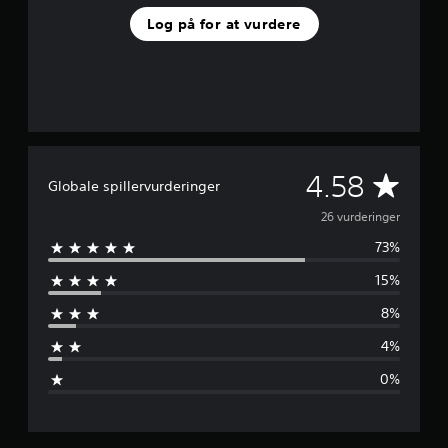
s
Log på for at vurdere
t
j
e
r
n
e
r
f
G
4.58
r
Globale spillervurderinger
a
e
2
26 vurderinger
6
73%
n
v
u
15%
r
n
d
8%
e
e
r
4%
i
m
n
0%
g
s
e
r
n