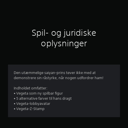
i
t
l
Spil- og juridiske
i
oplysninger
g
v
u
Den utæmmelige saiyan-prins tøver ikke med at
demonstrere sin råstyrke, når nogen udfordrer ham!
r
Indholdet omfatter:
d
• Vegeta som ny spilbar figur
• 5 alternative farver til hans dragt
e
• Vegeta-lobbyavatar
• Vegeta-Z-Stamp
r
i